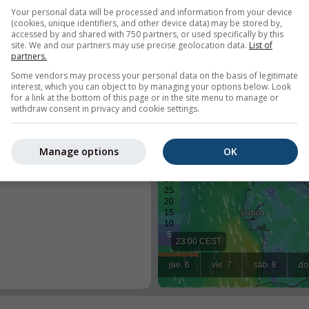
Your personal data will be processed and information from your device
(cookies, unique identifiers, and other device data) may be stored by,
accessed by and shared with 750 partners, or used specifically by this
site. We and our partners may use precise geolocation data.
List of
partners.
s
Some vendors may process your personal data on the basis of legitimate
interest, which you can object to by managing your options below. Look
for a link at the bottom of this page or in the site menu to manage or
withdraw consent in privacy and cookie settings.
iempo en un lugar predefinido o
 todos los visitantes en su sitio.
Manage options
OK
l
uario