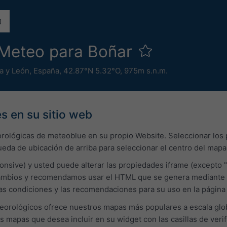
Meteo para Boñar
a y León
,
España
,
42.87°N 5.32°O,
975m s.n.m.
s en su sitio web
orológicas de meteoblue en su propio Website. Seleccionar los
ueda de ubicación de arriba para seleccionar el centro del mapa i
onsive) y usted puede alterar las propiedades iframe (excepto "
bios y recomendamos usar el HTML que se genera mediante el 
 las condiciones y las recomendaciones para su uso en la págin
orológicos ofrece nuestros mapas más populares a escala glob
os mapas que desea incluir en su widget con las casillas de veri