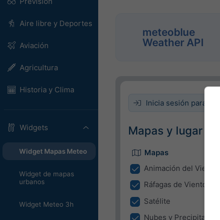
Previsión
Aire libre y Deportes
meteoblue
Weather API
Aviación
Agricultura
Historia y Clima
Inicia sesión para inc
Widgets
Mapas y lugar
Widget Mapas Meteo
Mapas
Animación del Viento
Widget de mapas
urbanos
Ráfagas de Viento
Satélite
Widget Meteo 3h
Nubes y Precipitación