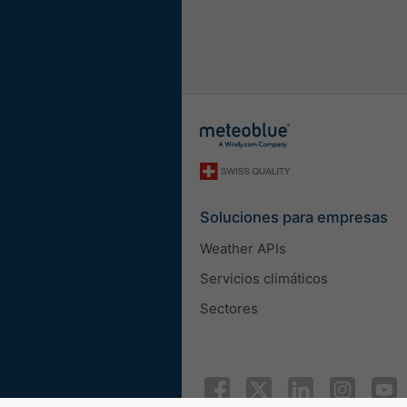
Longitud
Métrico
Imperial
Velocidad del viento
m/s
km/h
mp
Apariencia
Soluciones para empresas
Zoom del mapa
Weather APIs
Servicios climáticos
Ancho del widget
Sectores
Ajustar el ancho aut
Seleccione el ancho
Altura del widget (px)