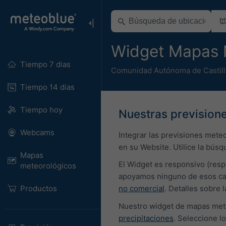
Widget Mapas 
Tiempo 7 dias
Comunidad Autónoma de Castill
Tiempo 14 dias
Tiempo hoy
Nuestras previsione
Webcams
Integrar las previsiones mete
en su Website. Utilice la búsq
Mapas
El Widget es responsivo (resp
meteorológicos
apoyamos ninguno de esos cam
Productos
no comercial
. Detalles sobre
Nuestro widget de mapas mete
precipitaciones
. Seleccione l