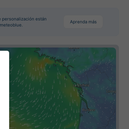
 personalización están
Aprenda más
 meteoblue.