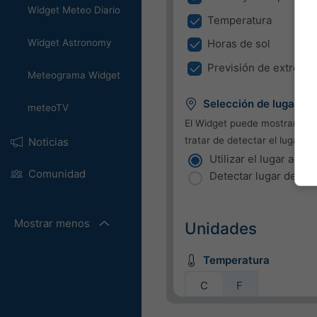
Widget Meteo Diario
Temperatura
Widget Astronomy
Horas de sol
Previsión de extremo
Meteograma Widget
Selección de lugar
meteoTV
El Widget puede mostrar el t
tratar de detectar el lugar de
Noticias
Utilizar el lugar actua
Comunidad
Detectar lugar del us
Mostrar menos
Unidades
Temperatura
C
F