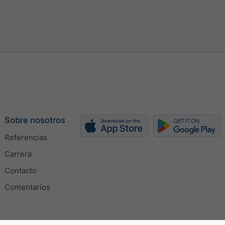
h
kn
bft
Sobre nosotros
Referencias
Carrera
Contacto
omáticamente
Comentarios
 manualmente (px)