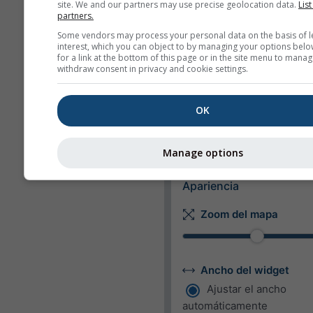
site. We and our partners may use precise geolocation data.
List
partners.
Longitud
Some vendors may process your personal data on the basis of l
interest, which you can object to by managing your options belo
Métrico
Imperial
for a link at the bottom of this page or in the site menu to manag
withdraw consent in privacy and cookie settings.
Velocidad del viento
OK
m/s
km/h
mp
kn
bft
Manage options
Apariencia
Zoom del mapa
Ancho del widget
Ajustar el ancho
automáticamente