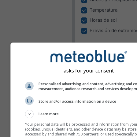
Temperatura
Horas de sol
Previsión de extremo
Selección de lugar
El Widget puede mostrar el 
en un lugar predefinido o tra
detectar el lugar de todos lo
asks for your consent
visitantes en su sitio.
Personalised advertising and content, advertising and c
Utilizar el lugar actua
measurement, audience research and services develop
Detectar lugar del us
Store and/or access information on a device
Unidades
Learn more
Temperatura
Your personal data will be processed and information from you
(cookies, unique identifiers, and other device data) may be store
C
F
accessed by and shared with 750 partners, or used specifically b