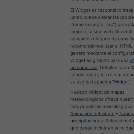
El Widget es responsivo (resp
usted puede alterar las propi
iframe (excepto "src") para a
mejor a su sitio web. Sin emb
apoyamos ninguno de esos c
recomendamos usar el HTML 
genera mediante el configurad
Widget es gratuito para uso
c
no comercial
. Detalles sobre l
condiciones y las recomendac
su uso en la página
"Widget"
.
Nuestro widget de mapas
meteorológicos ofrece nuest
más populares a escala global,
Animación del viento
y
Nubes
precipitaciones
. Seleccione l
que desea incluir en su widge