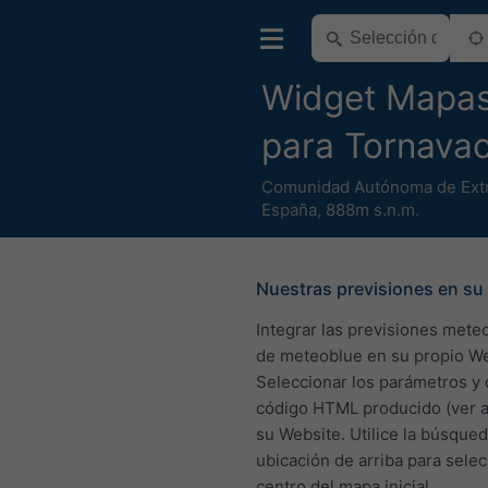
Widget Mapa
para Tornava
Comunidad Autónoma de Ext
España
,
888m s.n.m.
Nuestras previsiones en su 
Integrar las previsiones mete
de meteoblue en su propio We
Seleccionar los parámetros y 
código HTML producido (ver a
su Website. Utilice la búsque
ubicación de arriba para selec
centro del mapa inicial.