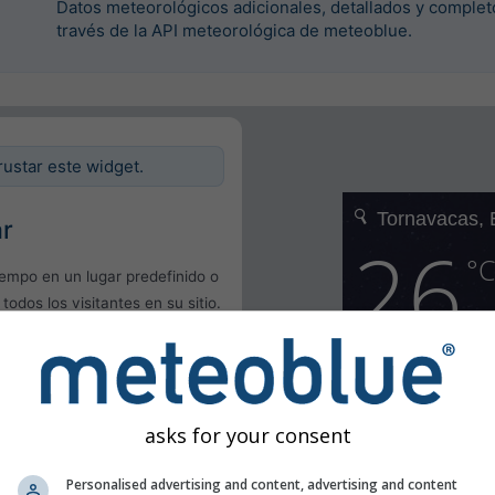
Datos meteorológicos adicionales, detallados y complet
través de la API meteorológica de meteoblue.
rustar este widget.
ar
iempo en un lugar predefinido o
 todos los visitantes en su sitio.
l
uario
asks for your consent
Personalised advertising and content, advertising and content