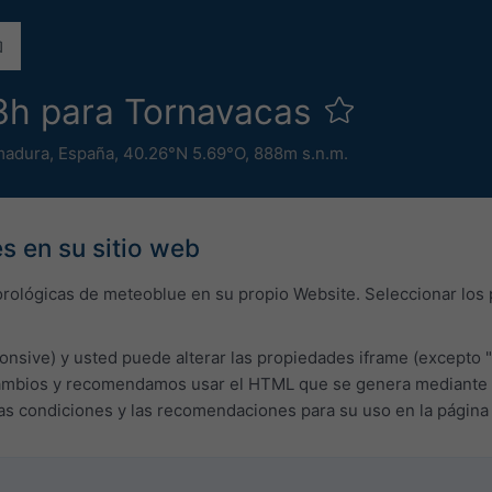
3h para Tornavacas
madura
,
España
,
40.26°N 5.69°O,
888m s.n.m.
s en su sitio web
orológicas de meteoblue en su propio Website. Seleccionar los
onsive) y usted puede alterar las propiedades iframe (excepto "
bios y recomendamos usar el HTML que se genera mediante el c
las condiciones y las recomendaciones para su uso en la págin