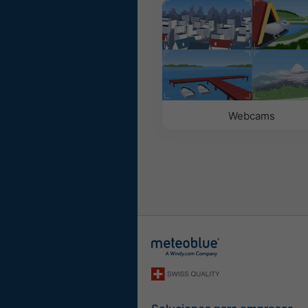
Con color de fondo
Sin fondo: Texto osc
Sin fondo: Texto clar
Webcams