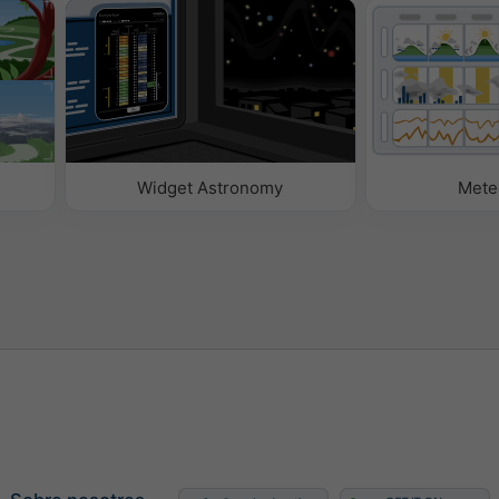
uro
o
Widget Astronomy
Mete