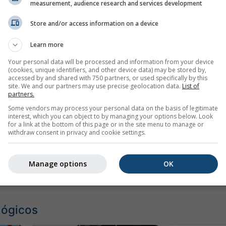
measurement, audience research and services development
Store and/or access information on a device
Learn more
Your personal data will be processed and information from your device
(cookies, unique identifiers, and other device data) may be stored by,
accessed by and shared with 750 partners, or used specifically by this
site. We and our partners may use precise geolocation data.
List of
partners.
mph
kn
Some vendors may process your personal data on the basis of legitimate
interest, which you can object to by managing your options below. Look
for a link at the bottom of this page or in the site menu to manage or
withdraw consent in privacy and cookie settings.
Manage options
OK
lógicos