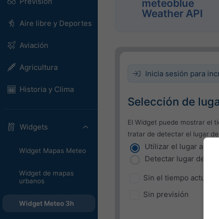
Previsión
meteoblue
Weather API
Aire libre y Deportes
Aviación
Agricultura
Inicia sesión para inc
Historia y Clima
Selección de lug
El Widget puede mostrar el t
Widgets
tratar de detectar el lugar de
Utilizar el lugar actua
Widget Mapas Meteo
Detectar lugar del us
Widget de mapas
Sin el tiempo actual
urbanos
Sin previsión
Widget Meteo 3h