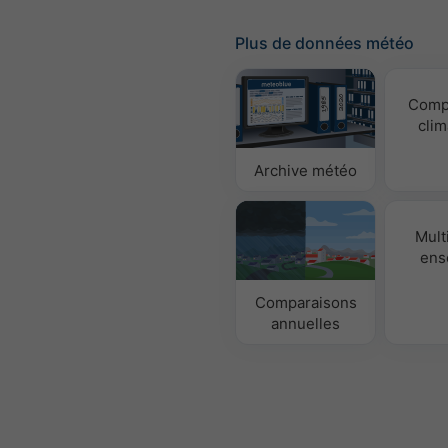
Plus de données météo
Comp
clim
Archive météo
Mult
ens
Comparaisons
annuelles