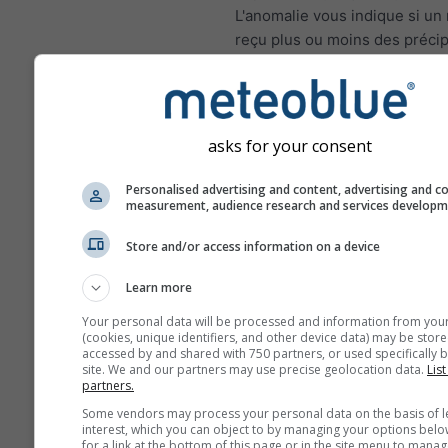
L'anomalie vous indique si un
reçu plus ou moins des précip
que la moyenne climatique su
de 1980 à 2010. Ainsi, les moi
été plus humides et les mois 
été plus secs que la normale.
asks for your consent
Personalised advertising and content, advertising and c
measurement, audience research and services develop
Changement climatique - 
Store and/or access information on a device
Anomalie de température et
précipitations par mois
Learn more
Mois
Your personal data will be processed and information from you
(cookies, unique identifiers, and other device data) may be store
accessed by and shared with 750 partners, or used specifically b
Jan
Feb
Mar
A
site. We and our partners may use precise geolocation data.
List
partners.
May
Jun
Jul
Au
Some vendors may process your personal data on the basis of l
interest, which you can object to by managing your options belo
Sep
Oct
Nov
De
for a link at the bottom of this page or in the site menu to manag