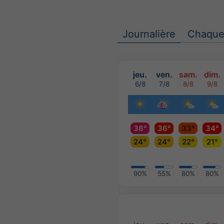
Journalière
Chaque
jeu.
ven.
sam.
dim.
6/8
7/8
8/8
9/8
38°
36°
33°
34°
24°
24°
22°
21°
90%
55%
80%
80%