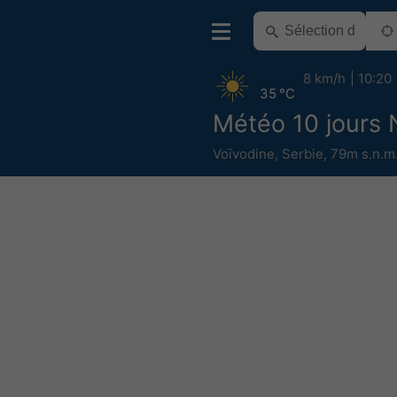
8 km/h
10:20
35 °C
Météo 10 jours 
Voïvodine
,
Serbie
,
79m s.n.m