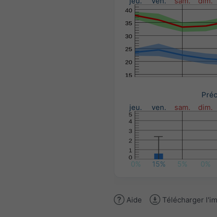
jeu.
ven.
sam.
dim.
Préc
jeu.
ven.
sam.
dim.
0%
15%
5%
0%
Aide
Télécharger l'i