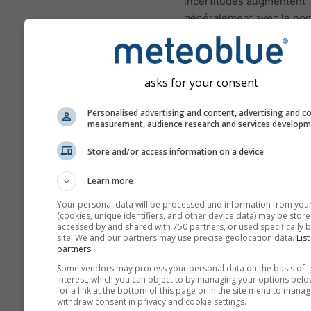
incertitudes augmentent
généralement avec le no
jours de prévisions en av
Les prévisions sont const
de modèles "ensemble". 
asks for your consent
fait, plusieurs modèles a
différentes variables de 
Personalised advertising and content, advertising and c
seront calculés afin d'est
measurement, audience research and services develop
mieux l'incertitude des c
Store and/or access information on a device
météorologiques.
Learn more
Your personal data will be processed and information from you
Plus de données météo
(cookies, unique identifiers, and other device data) may be store
accessed by and shared with 750 partners, or used specifically b
site. We and our partners may use precise geolocation data.
List
partners.
Mult
Some vendors may process your personal data on the basis of l
ens
interest, which you can object to by managing your options belo
for a link at the bottom of this page or in the site menu to manag
Prévisions
withdraw consent in privacy and cookie settings.