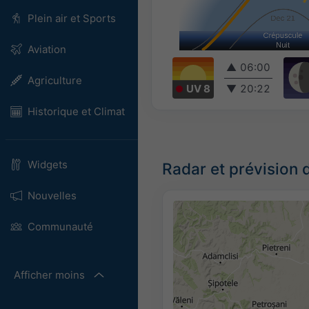
Plein air et Sports
Aviation
▲
06:00
Agriculture
UV 8
▼
20:22
Historique et Climat
Widgets
Radar et prévision 
Nouvelles
Communauté
Afficher moins