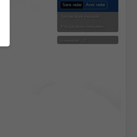
Sans radar
Avec radar
Température mesurée
Précipitations mesurées
Screenshot
©