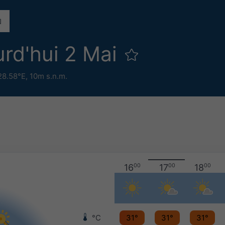
rd'hui 2 Mai
28.58°E,
10m s.n.m.
16
00
17
00
18
00
°C
31°
31°
31°