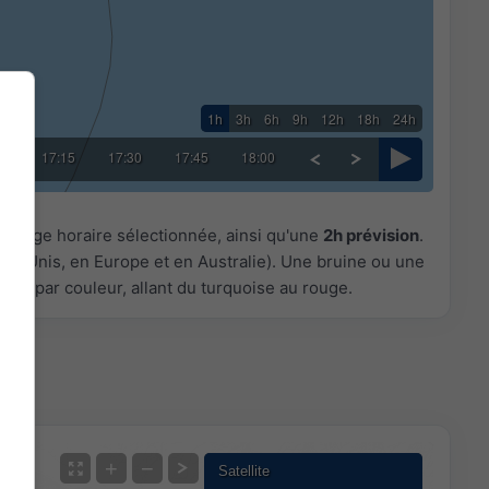
1h
3h
6h
9h
12h
18h
24h
00
17:15
17:30
17:45
18:00
a plage horaire sélectionnée, ainsi qu'une
2h prévision
.
ats-Unis, en Europe et en Australie). Une bruine ou une
dée par couleur, allant du turquoise au rouge.
+
−
Satellite