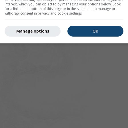
interest, which you can object to by managing your options below. Look
for a link at the bottom of this page or in the site menu to manage or
withdraw consent in privacy and cookie settings.
Manage options
OK