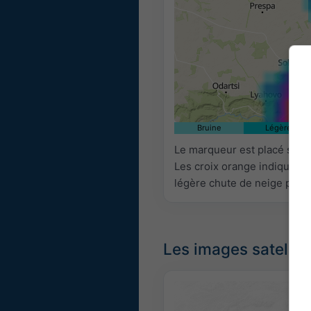
Bruine
Légère
Le marqueur est placé sur 2
Les croix orange indiquent 
légère chute de neige peut ê
Les images satellit