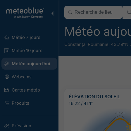
Météo aujou
Météo 7 jours
Constanța
,
Roumanie
,
43.79°N 
Météo 10 jours
Météo aujourd'hui
Webcams
Cartes météo
ÉLÉVATION DU SOLEIL
Produits
16:22
/
41.1°
Prévision