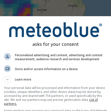
15:30
15:45
16:00
16:15
16:30
16:45
17:
asks for your consent
Modéré
Fort
Très fort
Grêle
 Mai. Cette animation montre le
radar des précipitations
pour l
Personalised advertising and content, advertising and content
la foudre. Données fournies par
measurement, audience research and services development
nowcast.de
(disponibles aux Ét
tre invisible pour le radar.
L'intensité des précipitations
est co
Store and/or access information on a device
Learn more
es actuelles, Roumanie
Your personal data will be processed and information from your device
(cookies, unique identifiers, and other device data) may be stored by,
accessed by and shared with 750 partners, or used specifically by this
site. We and our partners may use precise geolocation data.
List of
partners.
Some vendors may process your personal data on the basis of legitimate