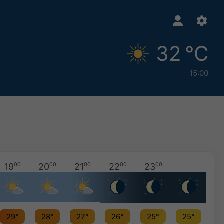
32 °C
15:00
19
00
20
00
21
00
22
00
23
00
29°
28°
27°
26°
25°
25°