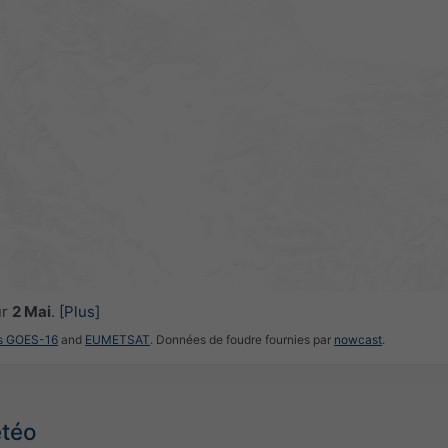
ur
2 Mai
.
[Plus]
es GOES-16
and
EUMETSAT
. Données de foudre fournies par
nowcast
.
étéo