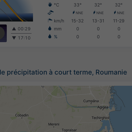
°C
33°
32°
32°
NNE
NNE
NNE
km/h
15-32
13-31
11-29
▲
00:29
mm
0
0
0
%
0
0
0
▼
17:10
de précipitation à court terme, Roumanie