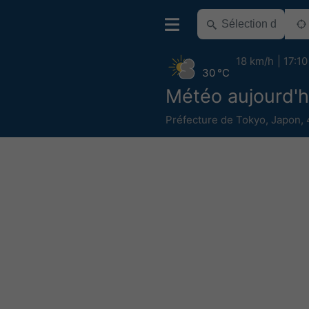
18 km/h
17:10
30 °C
Météo aujourd'h
Préfecture de Tokyo
,
Japon
,