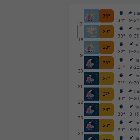
EN
30°
34°
9-24
17
EN
29°
33°
9-25
18
NE
28°
32°
9-25
19
NE
28°
31°
9-22
20
EN
27°
31°
9-20
21
EN
27°
30°
9-20
22
NE
26°
30°
8-15
23
EN
26°
29°
8-19
24
NE