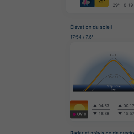
25°
29°
8-19
Élévation du soleil
17:54
/
7.6°
▲
04:53
▲
00:1
▼
18:39
▼
15:5
UV 9
Radar et prévision de précip