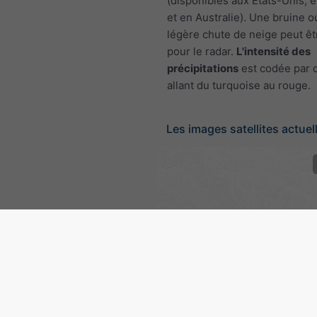
(disponibles aux États-Unis, 
et en Australie). Une bruine 
légère chute de neige peut êtr
pour le radar.
L'intensité des
précipitations
est codée par c
allant du turquoise au rouge.
Les images satellites actuel