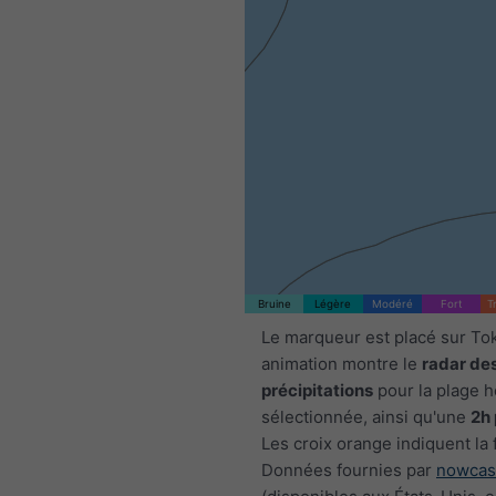
1h
3h
6h
9h
:35
17:50
18:05
18:20
18:35
18:50
19:05
19:20
Bruine
Légère
Modéré
Fort
T
Le marqueur est placé sur To
animation montre le
radar de
précipitations
pour la plage h
sélectionnée, ainsi qu'une
2h 
Les croix orange indiquent la 
Données fournies par
nowcas