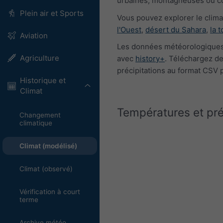
urbaines, montagneuses ou cô
Plein air et Sports
Vous pouvez explorer le clim
l'Ouest
,
désert du Sahara
,
la 
Aviation
Les données météorologiques 
Agriculture
avec
history+
. Téléchargez de
précipitations au format CSV 
Historique et
Climat
Températures et pr
Changement
climatique
Climat (modélisé)
Climat (observé)
Vérification à court
terme
Archive météo