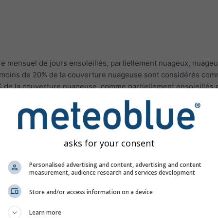
e mensuel de jours ensoleillés, partiellement nuageux, nuageu
ec moins de 20% de la couverture nuageuse sont considérés co
% de la couverture nuageuse, comme partiellement ensoleillés e
que
Reykjavik en Islande
a principalement des jours nuageux,
So
l'un des lieux de la planète avec le plus de soleil.
ropicaux comme l'Indonésie et la Malaisie, le nombre de jours d
mé par un facteur allant jusqu'à 2.
asks for your consent
Personalised advertising and content, advertising and content
measurement, audience research and services development
males
Store and/or access information on a device
Learn more