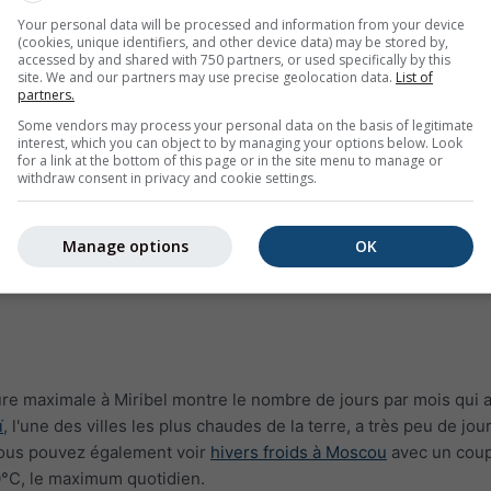
Your personal data will be processed and information from your device
(cookies, unique identifiers, and other device data) may be stored by,
accessed by and shared with 750 partners, or used specifically by this
site. We and our partners may use precise geolocation data.
List of
partners.
Some vendors may process your personal data on the basis of legitimate
interest, which you can object to by managing your options below. Look
for a link at the bottom of this page or in the site menu to manage or
withdraw consent in privacy and cookie settings.
Manage options
OK
e maximale à Miribel montre le nombre de jours par mois qui a
ï
, l'une des villes les plus chaudes de la terre, a très peu de jou
Vous pouvez également voir
hivers froids à Moscou
avec un coup
0°C, le maximum quotidien.