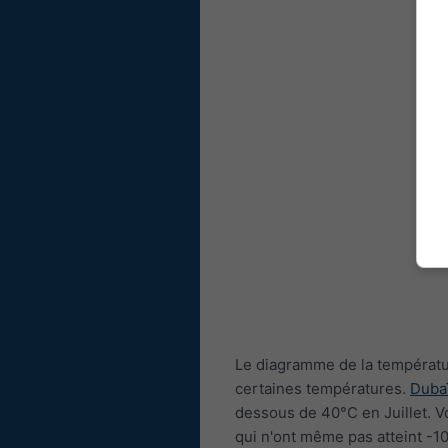
Le diagramme de la températur
certaines températures.
Duba
dessous de 40°C en Juillet. 
qui n'ont même pas atteint -1