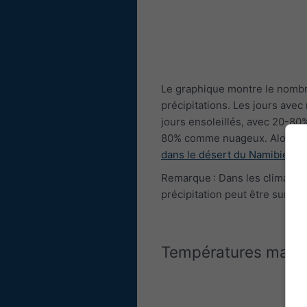
Le graphique montre le nombr
précipitations. Les jours av
jours ensoleillés, avec 20-80
80% comme nuageux. Alors 
dans le désert du Namibie
est 
Remarque : Dans les climats t
précipitation peut être suresti
Températures maxi