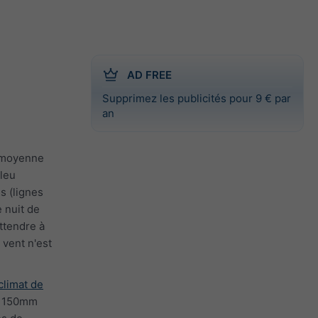
AD FREE
Supprimez les publicités pour 9 € par
an
e moyenne
leu
s (lignes
 nuit de
ttendre à
 vent n'est
climat de
 à 150mm