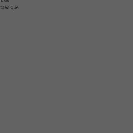
és de
tites que