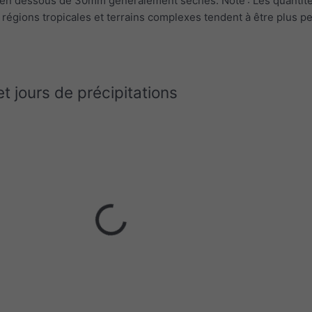
, en dessous de 30mm généralement séchés. Note : Les quantit
 régions tropicales et terrains complexes tendent à être plus pe
et jours de précipitations