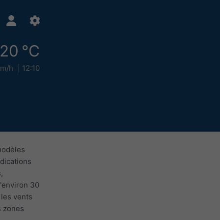
20 °C
km/h
12:10
modèles
dications
,
d'environ 30
 les vents
es zones