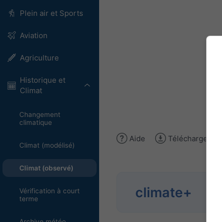
Plein air et Sports
Aviation
Agriculture
Historique et
Climat
Changement
climatique
Aide
Télécharger l'
Climat (modélisé)
Climat (observé)
Déc
climate+
Vérification à court
cli
terme
Archive météo