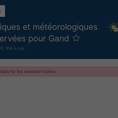
iques et météorologiques
servées pour Gand
°E,
10m s.n.m.
ilable for the selected location