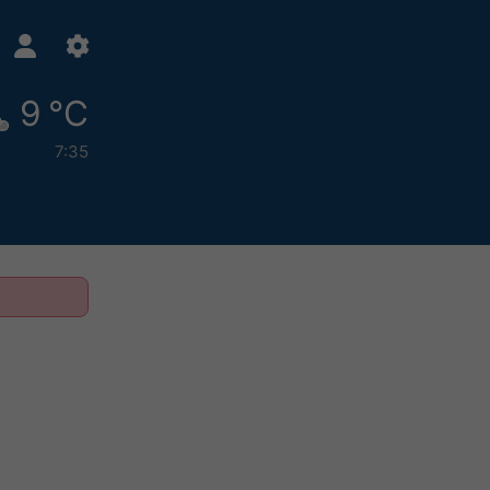
9 °C
7:35