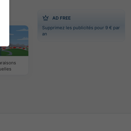
AD FREE
Supprimez les publicités pour 9 € par
an
raisons
uelles