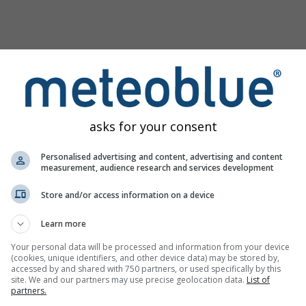
asks for your consent
Personalised advertising and content, advertising and content
measurement, audience research and services development
image
Store and/or access information on a device
Learn more
Your personal data will be processed and information from your device
ouvrez notre outil d'évaluation du risque
Try it for
(cookies, unique identifiers, and other device data) may be stored by,
accessed by and shared with 750 partners, or used specifically by this
matique
Basel
site. We and our partners may use precise geolocation data.
List of
partners.