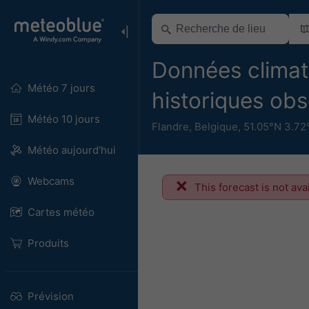
Données climat
Météo 7 jours
historiques ob
Météo 10 jours
Flandre
,
Belgique
,
51.05°N 3.72
Météo aujourd'hui
Webcams
This forecast is not ava
Cartes météo
Produits
Prévision