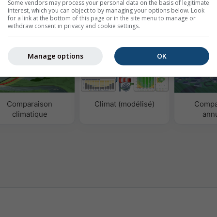
Some vendors may process your personal data on the basis of legitimate
interest, which you can object to by managing your options below. Look
for a link at the bottom of this page or in the site menu to manage or
éo
withdraw consent in privacy and cookie settings.
Manage options
OK
Comparaison
Climat (modélisé)
Compa
climatique
ann