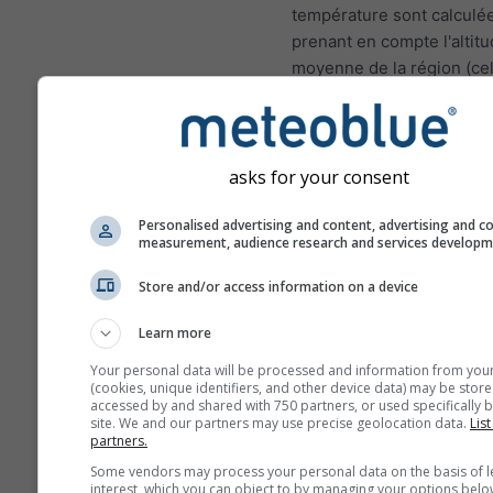
température sont calculé
prenant en compte l'altit
moyenne de la région (cel
la grille). Par conséquent,
températures pour les zo
montagnes ou les zones c
peuvent être légèrement
asks for your consent
différentes des conditions
Personalised advertising and content, advertising and c
au lieu choisi. Vous pouv
measurement, audience research and services develop
trouver l'altitude de la cel
grille en plus des coordo
Store and/or access information on a device
Les diagrammes sur 15j m
Learn more
des données horaires. Su
mois, les données sont d
Your personal data will be processed and information from you
(cookies, unique identifiers, and other device data) may be store
agrégations quotidiennes,
accessed by and shared with 750 partners, or used specifically b
moyenne, maximale et mi
site. We and our partners may use precise geolocation data.
List
partners.
Au delà de 6 mois, les d
Some vendors may process your personal data on the basis of l
sont des agrégations men
interest, which you can object to by managing your options belo