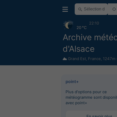
22:10
20 °C
Archive météo
d'Alsace
Grand Est
,
France
,
1247m 
point+
Plus d'options pour ce
météogramme sont disponi
avec point+
En savoir plus