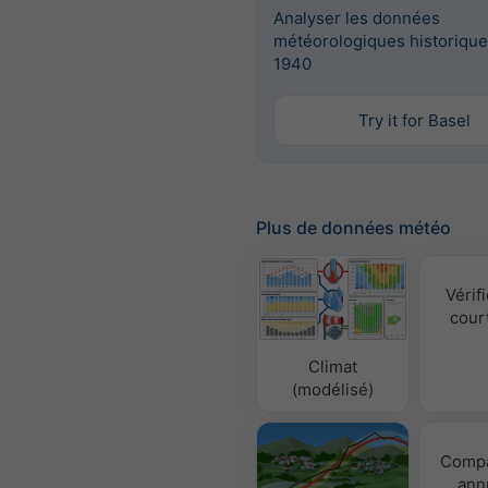
Analyser les données
météorologiques historique
1940
Try it for Basel
Plus de données météo
Vérifi
cour
Climat
(modélisé)
Compa
ann