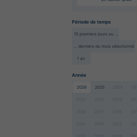
Période de temps
15 premiers jours ou …
... derniers du mois sélectionné
1 an
Année
2026
2025
2024
20
2022
2021
2020
20
2018
2017
2016
20
2014
2013
2012
20
2010
2009
2008
20