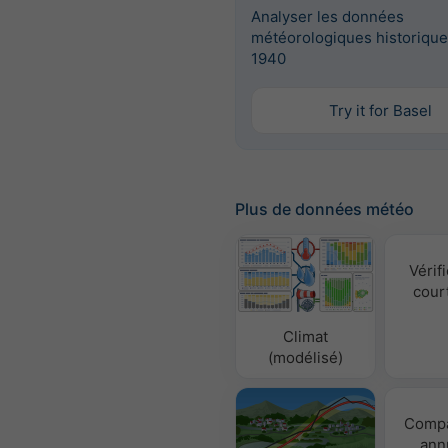
Analyser les données
météorologiques historique
1940
Try it for Basel
Plus de données météo
Vérifi
cour
Climat
(modélisé)
Compa
ann