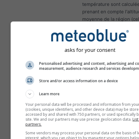
température sont calculé
prenant en compte l'altit
moyenne de la région (cel
la grille). Par conséquent,
températures pour les zo
montagnes ou les zones c
peuvent être légèrement
asks for your consent
différentes des conditions
Personalised advertising and content, advertising and c
au lieu choisi. Vous pouv
measurement, audience research and services develop
trouver l'altitude de la cel
grille en plus des coordo
Store and/or access information on a device
Les diagrammes sur 15j m
Learn more
des données horaires. Su
mois, les données sont d
Your personal data will be processed and information from you
(cookies, unique identifiers, and other device data) may be store
agrégations quotidiennes,
accessed by and shared with 750 partners, or used specifically b
moyenne, maximale et mi
site. We and our partners may use precise geolocation data.
List
partners.
Au delà de 6 mois, les d
Some vendors may process your personal data on the basis of l
sont des agrégations men
interest, which you can object to by managing your options belo