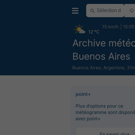
15 km/h
15:05
12 °C
Archive mété
Buenos Aires
Buenos Aires
,
Argentine
,
31m
point+
Plus d'options pour ce
météogramme sont disponi
avec point+
En savoir plus