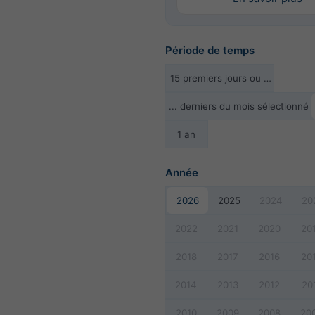
Période de temps
15 premiers jours ou …
... derniers du mois sélectionné
1 an
Année
2026
2025
2024
20
2022
2021
2020
20
2018
2017
2016
20
2014
2013
2012
20
2010
2009
2008
20