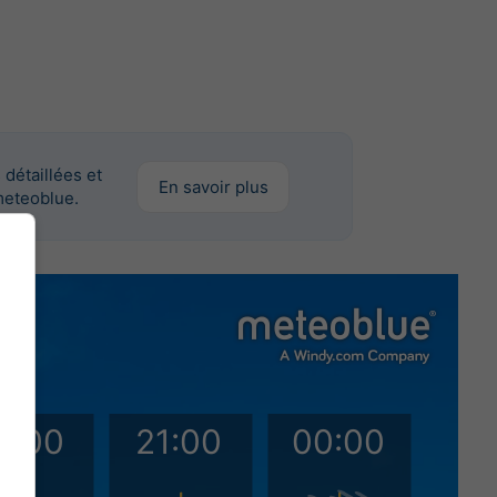
détaillées et
En savoir plus
meteoblue.