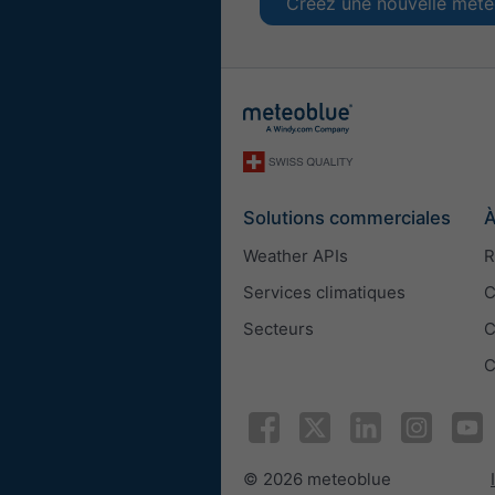
Créez une nouvelle met
Solutions commerciales
À
Weather APIs
R
Services climatiques
C
Secteurs
C
C
© 2026 meteoblue