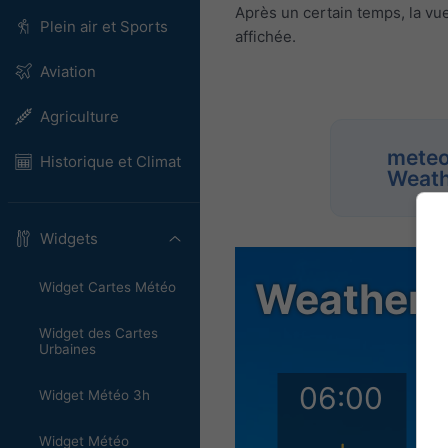
Après un certain temps, la vu
Plein air et Sports
affichée.
Aviation
Agriculture
meteo
Historique et Climat
Weath
Widgets
Widget Cartes Météo
Widget des Cartes
Urbaines
Widget Météo 3h
Widget Météo