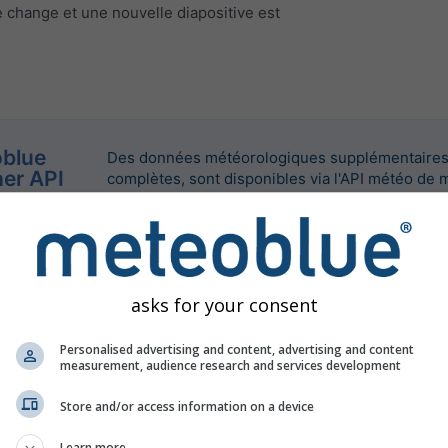
e change et une nouvelle diapositive est
blue
Des données météorologiques supplémentaires 
er API
complètes, sont disponibles via l'API météo de 
asks for your consent
Personalised advertising and content, advertising and content
measurement, audience research and services development
Store and/or access information on a device
Learn more