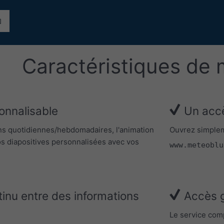
Caractéristiques de
onnalisable
Un accè
ns quotidiennes/hebdomadaires, l'animation
Ouvrez simplem
 vos diapositives personnalisées avec vos
www.meteoblu
nu entre des informations
Accès g
Le service comp