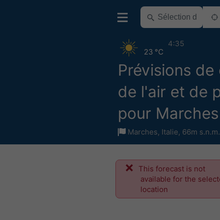
4:35
23 °C
Prévisions de 
de l'air et de 
pour Marches
Marches
,
Italie
,
66m s.n.m.
This forecast is not
available for the selec
location