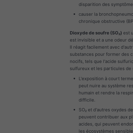
disparition des symptôm
causer la bronchopneumo
chronique obstructive (B
Dioxyde de soufre (SO₂)
est u
est invisible et a une odeur d
Il réagit facilement avec d'aut
substances pour former des
nocifs, tels que l'acide sulfuri
sulfureux et les particules de 
L'exposition à court term
peut nuire au système res
humain et rendre la respi
difficile.
SO₂ et d'autres oxydes de
peuvent contribuer aux pl
acides, qui peuvent end
les écosystèmes sensible