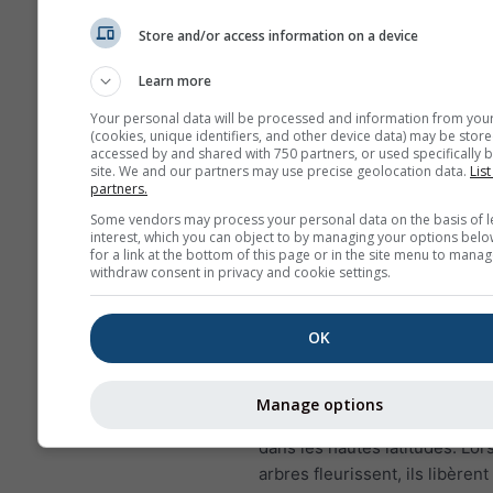
importants sur la santé humai
Store and/or access information on a device
NO₂ enflamme la muqueu
poumons et peut réduire
Learn more
l'immunité aux infections
pulmonaires
Your personal data will be processed and information from you
(cookies, unique identifiers, and other device data) may be store
accessed by and shared with 750 partners, or used specifically b
NO₂ provoque des problè
site. We and our partners may use precise geolocation data.
List
que respiration sifflante, 
partners.
rhume, grippe et bronchit
Some vendors may process your personal data on the basis of l
interest, which you can object to by managing your options belo
Pour l'Europe, le météogramm
for a link at the bottom of this page or in the site menu to manag
withdraw consent in privacy and cookie settings.
pollution de l'air a un quatriè
diagramme, montrant les prév
pollen pour Marches.
OK
Pollen de bouleau
est l'un de
allergènes aéroportés les p
Manage options
au printemps, ou plus tard da
dans les hautes latitudes. Lor
arbres fleurissent, ils libèrent