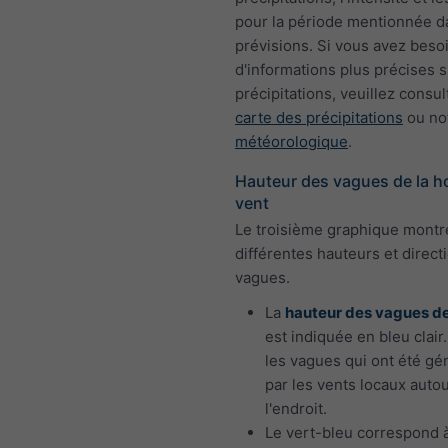
pour la période mentionnée d
prévisions. Si vous avez beso
d'informations plus précises s
précipitations, veuillez consul
carte des précipitations
ou no
météorologique
.
Hauteur des vagues de la ho
vent
Le troisième graphique montr
différentes hauteurs et direct
vagues.
La
hauteur des vagues d
est indiquée en bleu clair
les vagues qui ont été g
par les vents locaux auto
l'endroit.
Le vert-bleu correspond 