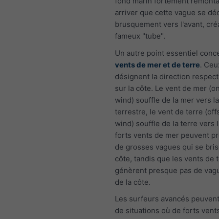
fond marin fortement remontan
arriver que cette vague se dé
brusquement vers l'avant, cré
fameux "tube".
Un autre point essentiel con
vents de mer et de terre
. Ceu
désignent la direction respect
sur la côte. Le vent de mer (
wind) souffle de la mer vers 
terrestre, le vent de terre (of
wind) souffle de la terre vers 
forts vents de mer peuvent p
de grosses vagues qui se bris
côte, tandis que les vents de 
génèrent presque pas de vag
de la côte.
Les surfeurs avancés peuvent 
de situations où de forts ven