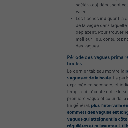
scélérates) dépassent cet
valeur.
Les flèches indiquent la d
de la vague dans laquelle 
déplacent. Pour trouver l
meilleur lieu, consultez n
des vagues.
Période des vagues primaire
houles
Le dernier tableau montre la
p
vagues et de la houle
. La pér
exprimée en secondes et indi
temps qui s’écoule entre le s
première vague et celui de la
En général,
plus l’intervalle e
sommets des vagues est long,
vagues qui atteignent la côte
régulières et puissantes. Util