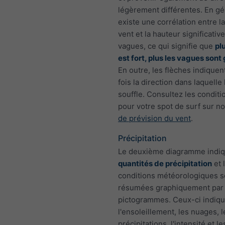
légèrement différentes. En gén
existe une corrélation entre l
vent et la hauteur significativ
vagues, ce qui signifie que
pl
est fort, plus les vagues sont
En outre, les flèches indiquen
fois la direction dans laquelle 
souffle. Consultez les conditi
pour votre spot de surf sur n
de prévision du vent
.
Précipitation
Le deuxième diagramme indiq
quantités de précipitation
et 
conditions météorologiques s
résumées graphiquement par
pictogrammes. Ceux-ci indiq
l'ensoleillement, les nuages, 
précipitations, l'intensité et l