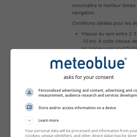
reconnaître le meilleur temps
navigation.
Conditions idéales pour les d
Vitesse du vent entre 2-3 
-10 kn). À cette vitesse de
les manœuvres sont facil
exécuter et les erreurs s
pardonnées.
Hauteur significative des
asks for your consent
vagues 0 à 1 m
Conditions de voile idéales p
Personalised advertising and content, advertising and c
measurement, audience research and services develop
navigateurs expérimentés
Vitesse du vent entre 4-5 
Store and/or access information on a device
21 kn). À cette vitesse du 
Learn more
manœuvres exigent plus 
et une meilleure coordina
Your personal data will be processed and information from you
(cookies, unique identifiers, and other device data) may be store
pour éviter les dommages