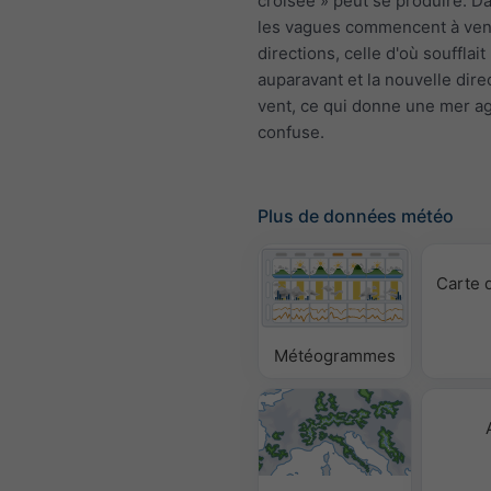
croisée » peut se produire. Da
les vagues commencent à ven
directions, celle d'où soufflait
auparavant et la nouvelle dire
vent, ce qui donne une mer ag
confuse.
Plus de données météo
Carte 
Météogrammes