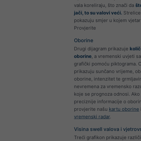
vala koreliraju, što znači da
št
jači, to su valovi veći.
Strelic
pokazuju smjer u kojem vjetar
Provjerite
Oborine
Drugi dijagram prikazuje
količ
oborine
, a vremenski uvjeti sa
grafički pomoću piktograma. 
prikazuju sunčano vrijeme, ob
oborine, intenzitet te grmljav
nevremena za vremensko razd
koje se prognoza odnosi. Ako 
preciznije informacije o oborin
provjerite našu
kartu oborine
vremenski radar
.
Visina swell valova i vjetro
Treći grafikon prikazuje različ