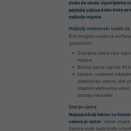
dođu do obale. Upotrijebite 
perioda valova
kako biste pro
najbolja mjesta
.
Najbolji vremenski uvjeti za
Brzi pregled uvjeta za surfanj
(početnici):
Značajna visina vala: najvi
metara.
Brzina vjetra: najviše 40 
Idealno, umjereni odobalni
stabiliziraju valove, dok pr
obalnim vjetrovima valovi 
postaju neuredni.
Stanje vjetra
Najnajvažniji faktor za formi
valova je vjetar
. Vjetar stvara
čestica vode kada dođe u kont