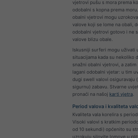
vjetrovi pušu s mora prema ko
odobalni s kopna prema moru.
obalni vjetrovi mogu uzrokovat
valove koji se lome na obali, 
odobalni vjetrovi gotovo i ne s
valove blizu obale.
Iskusniji surferi mogu uživati 
situacijama kada su nekoliko 
snažni obalni vjetrovi, a zatim
lagani odobalni vjetar: u tim u
dugi swell valovi osiguravaju (
sigurnu) zabavu. Stvarne uvj
pronaći na našoj
karti vjetra
.
Period valova i kvaliteta val
Kvaliteta vala korelira s perio
Visoki valovi s kratkim perio
od 10 sekundi) općenito su str
uzrokuju silovite lomove u pli