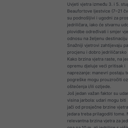
Uvjeti vjetra između 3. i 5. st
Beaufortove ljestvice (7–21 č
su podnošljivi i ugodni za pr
jedriličara, iako će stvarnu u
plovidbe određivati i smjer vje
odnosu na željenu destinaciju 
Snažniji vjetrovi zahtijevaju pa
procjenu i dobro jedriličarsko
Kako brzina vjetra raste, na je
opremu djeluje veći pritisak i
naprezanje: manevri postaju te
pogreške mogu prouzročiti oz
oštećenja i/ili ozljede.
Još jedan važan faktor su udari
visina jarbola: udari mogu bit
jači od prosječne brzine vjetra
jedara treba prilagoditi tome. 
relevantna brzina vjetra za jedr
ona na 10 m, ali jedrilice s viš