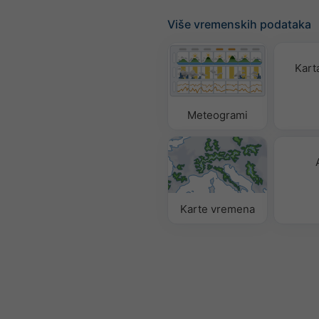
Više vremenskih podataka
Karta
Meteogrami
Karte vremena