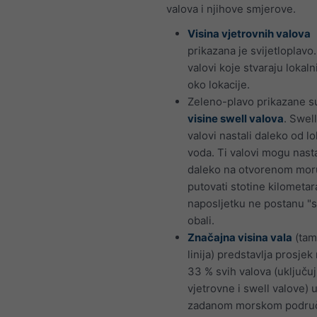
valova i njihove smjerove.
Visina vjetrovnih valova
prikazana je svijetloplavo
valovi koje stvaraju lokaln
oko lokacije.
Zeleno-plavo prikazane su
visine swell valova
. Swel
valovi nastali daleko od lo
voda. Ti valovi mogu nasta
daleko na otvorenom moru
putovati stotine kilometar
naposljetku ne postanu "s
obali.
Značajna visina vala
(tam
linija) predstavlja prosjek
33 % svih valova (uključuj
vjetrovne i swell valove) 
zadanom morskom područ