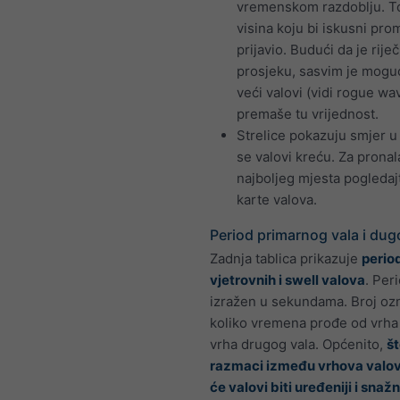
vremenskom razdoblju. To
visina koju bi iskusni pro
prijavio. Budući da je riječ
prosjeku, sasvim je mogu
veći valovi (vidi rogue wa
premaše tu vrijednost.
Strelice pokazuju smjer 
se valovi kreću. Za prona
najboljeg mjesta pogledaj
karte valova.
Period primarnog vala i dug
Zadnja tablica prikazuje
perio
vjetrovnih i swell valova
. Per
izražen u sekundama. Broj oz
koliko vremena prođe od vrha
vrha drugog vala. Općenito,
št
razmaci između vrhova valova
će valovi biti uređeniji i snažn