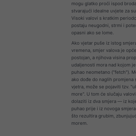
mogu glatko proći ispod broda
stvarajući idealne uvjete za su
Visoki valovi s kratkim perio
postaju neugodni, strmi i pote
opasni ako se lome.
Ako vjetar puše iz istog smje
vremena, smjer valova je opće
postojan, a njihova visina pro
udaljenosti mora nad kojom je
puhao neometano ("fetch"). M
ako dođe do naglih promjena 
vjetra, može se pojaviti tzv. "
more". U tom će slučaju valovi
dolaziti iz dva smjera — iz koj
puhao prije i iz novoga smjera
što rezultira grubim, zbunjuju
morem.