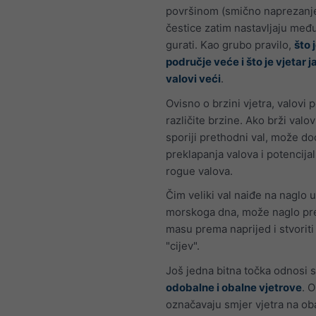
površinom (smično naprezanje
čestice zatim nastavljaju me
gurati. Kao grubo pravilo,
što 
područje veće i što je vjetar ja
valovi veći
.
Ovisno o brzini vjetra, valovi 
različite brzine. Ako brži valo
sporiji prethodni val, može do
preklapanja valova i potencijal
rogue valova.
Čim veliki val naiđe na naglo 
morskoga dna, može naglo pre
masu prema naprijed i stvorit
"cijev".
Još jedna bitna točka odnosi 
odobalne i obalne vjetrove
. O
označavaju smjer vjetra na oba