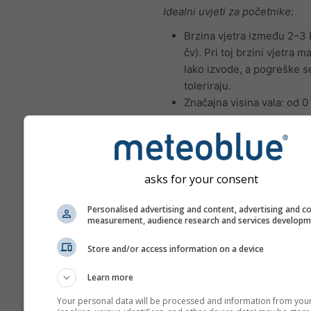
Idealni uvjeti za početnike:
Brzina vjetra između 2–3 
čv). Pri toj brzini vjetra m
lako izvode, a pogreške s
toleriraju.
Značajna visina vala: od 0
Idealni uvjeti za jedrenje isku
jedriličara:
Brzina vjetra između 4–5 
asks for your consent
21 čv). Pri toj brzini vjetr
zahtijevaju veću snagu i b
Personalised advertising and content, advertising and c
koordinaciju kako bi se spr
measurement, audience research and services develop
oštećenja i ozljede.
Store and/or access information on a device
Značajna visina vala: izme
metra; valovi se pod odr
Learn more
okolnostima mogu lomiti.
Your personal data will be processed and information from you