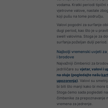
vodama. Kratki periodi tipični 
vjetrovne valove, nastale zbog
koji pušu na tome području.
Valovi pogodni za surfanje ob
dugi period, kao što je u pravi
swell valovima. Stoga je za do
surfanja poželjan dulji period.
Najbolji vremenski uvjeti za 
i brodove
Najvažniji čimbenici za brodov
jedriličare su
vjetar, valovi i 
na oluje (pogledajte našu
kar
upozorenja
)
. Valovi su smetnja
bi biti što manji kako bi more 
Stoga ćemo sada pogledati na
čimbenike za prepoznavanje n
vremena za jedrenje.