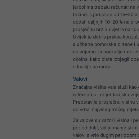
jarbolima trebaju računati na 
brzine: s jarbolom od 15–20 m
dodati daljnjih 10–20 % na pr
prosječnu brzinu vjetra na 10 
Uvijek je dobra praksa konzulti
službene pomorske biltene i 
na vrijeme za područje interesa
okolna, kako biste izbjegli op
situacije na moru.
Valovi
Značajna visina vala služi kao
referentna i orijentacijska vri
Predstavlja prosječnu visinu v
do vrha, najvišeg trećeg dijela
Za valove su važni i visina i pe
period dulji, val je manje strm.
valovi s vrlo dugim periodom