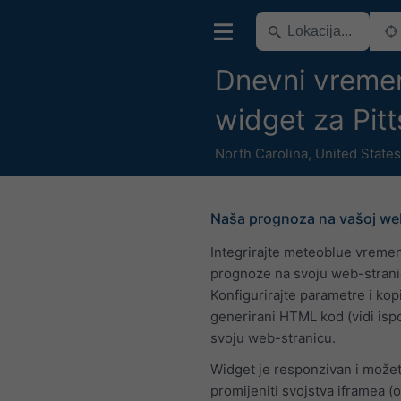
Dnevni vreme
widget za Pit
North Carolina
,
United States
Naša prognoza na vašoj web
Integrirajte meteoblue vreme
prognoze na svoju web-strani
Konfigurirajte parametre i kopi
generirani HTML kod (vidi isp
svoju web-stranicu.
Widget je responzivan i može
promijeniti svojstva iframea (o