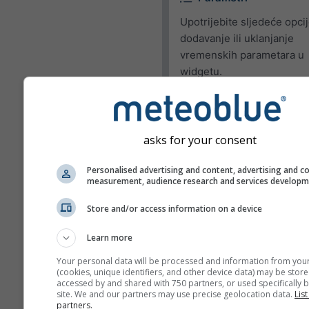
Upotrijebite sljedeće opci
dodavanje ili uklanjanje
vremenskih parametara u
widgetu.
Piktogram
Temperatura (maks.)
asks for your consent
Temperatura (min.)
Personalised advertising and content, advertising and c
Brzina vjetra
measurement, audience research and services develop
Udari vjetra
Store and/or access information on a device
Smjer vjetra
Learn more
UV Index
Your personal data will be processed and information from you
Relativna vlažnost
(cookies, unique identifiers, and other device data) may be store
accessed by and shared with 750 partners, or used specifically b
Oborine
site. We and our partners may use precise geolocation data.
List
partners.