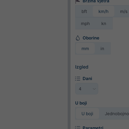
Brzina vjetra
bft
km/h
m/s
mph
kn
Oborine
mm
in
Izgled
Dani
U boji
U boji
Jednobojno
Parametri