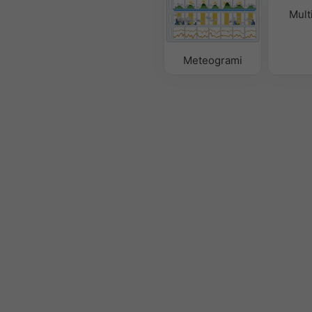
Mult
Meteogrami