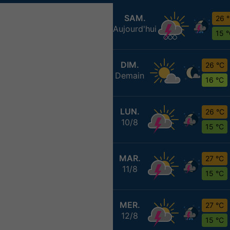
SAM.
26 
Aujourd'hui
15 
DIM.
26 °C
Demain
16 °C
LUN.
26 °C
10/8
15 °C
MAR.
27 °C
11/8
15 °C
MER.
27 °C
12/8
15 °C