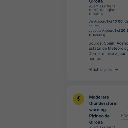
Girona
Avertissement
météorologique
modéré
De
Aujourd'hui
13:00
(d
heures)
Jusqu'à
Aujourd'hui
20:
18 heures)
Source:
Spain: Agenc
Estatal de Meteorolo
Dernière mise à jour:
heures
Afficher plus
Moderate
thunderstorm
warning.
Pro
Pirineo de
Girona
Avertissement