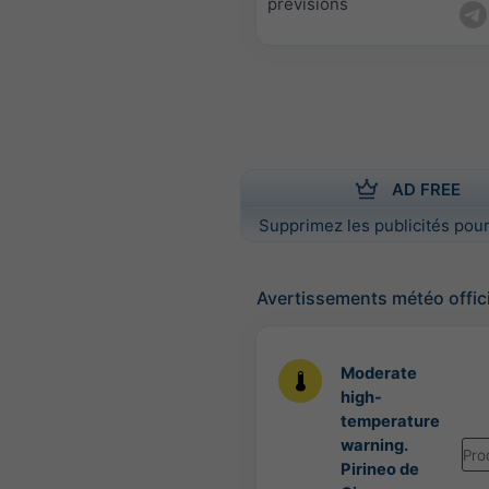
prévisions
AD FREE
Supprimez les publicités pour
Avertissements météo offic
Moderate
high-
temperature
warning.
Pro
Pirineo de