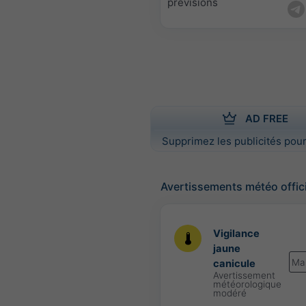
prévisions
AD FREE
Supprimez les publicités pour
Avertissements météo offic
Vigilance
jaune
Ma
canicule
Avertissement
météorologique
modéré