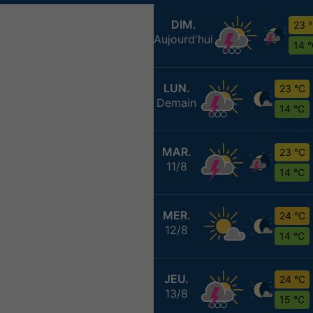
DIM.
23 
Aujourd'hui
14 
LUN.
23 °C
Demain
14 °C
MAR.
23 °C
11/8
14 °C
MER.
24 °C
12/8
14 °C
JEU.
24 °C
13/8
15 °C