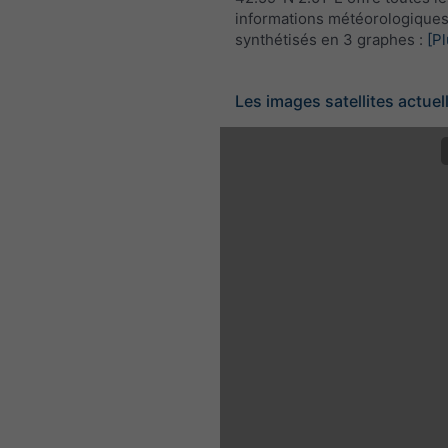
informations météorologique
synthétisés en 3 graphes :
[Pl
Les images satellites actuel