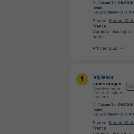
De
Aujourd'hui
06:00
(il
heure)
Jusqu'à
Minuit (dans 16 
Source:
France: Met
France
Dernière mise à jour:
heure
Afficher plus
Vigilance
jaune orages
Ma
Avertissement
météorologique
modéré
De
Aujourd'hui
06:00
(il
heure)
Jusqu'à
Minuit (dans 16 
Source:
France: Met
France
Dernière mise à jour: