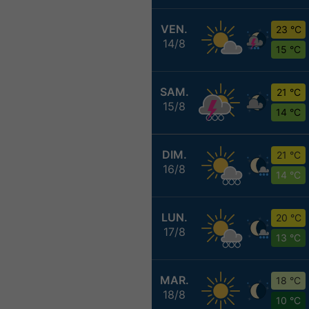
VEN.
23 °C
14/8
15 °C
SAM.
21 °C
15/8
14 °C
DIM.
21 °C
16/8
14 °C
LUN.
20 °C
17/8
13 °C
MAR.
18 °C
18/8
10 °C