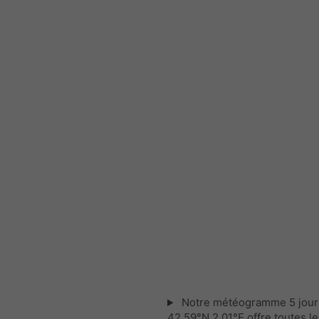
Notre météogramme 5 jour
42.59°N 2.01°E offre toutes le