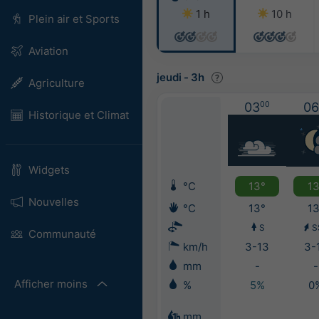
1 h
10 h
Plein air et Sports
Aviation
jeudi
-
3h
Agriculture
03
00
06
Historique et Climat
Widgets
°C
13°
13
Nouvelles
°C
13°
13
S
S
Communauté
km/h
3-13
3-
mm
-
-
Afficher moins
%
5%
0
mm