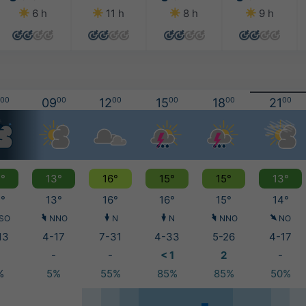
6 h
11 h
8 h
9 h
00
09
00
12
00
15
00
18
00
21
00
°
13°
16°
15°
15°
13°
°
13°
16°
16°
15°
14°
SO
NNO
N
N
NNO
NO
13
4-17
7-31
4-33
5-26
4-17
-
-
< 1
2
-
%
5%
55%
85%
85%
50%