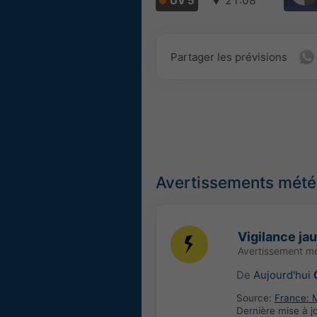
UV 5
▼
21:08
Partager les prévisions
Avertissements météo
Vigilance ja
Avertissement m
De
Aujourd'hui
Source:
France: 
Dernière mise à j