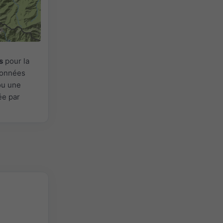
s
pour la
 Données
ou une
ée par