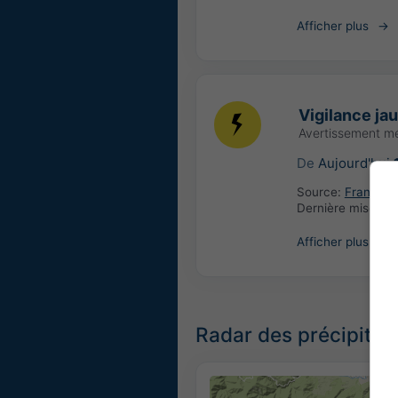
Afficher plus
Vigilance ja
Avertissement m
De
Aujourd'hui
Source:
France: 
Dernière mise à j
Afficher plus
Radar des précipitat