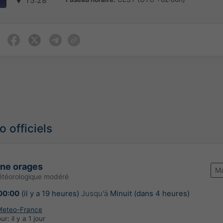
▼
15:28
 officiels
une orages
Ma
étéorologique modéré
00:00
(il y a 19 heures)
Jusqu'à
Minuit (dans 4 heures)
Meteo-France
our:
il y a 1 jour