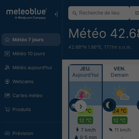
Météo 42.6
Météo 7 jours
42.68°N 1.86°E,
1711m s.n.m.
Météo 10 jours
Météo aujourd'hui
JEU.
VEN.
Aujourd'hui
Demain
Webcams
Cartes météo
❯
Produits
17 °C
24 °C
12 °C
12 °C
7 km/h
11 km/h
Prévision
0-5 mm
-