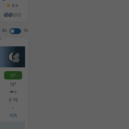
6 h
7 h
8 h
8 h
3h
1h
12°
12°
O
2-15
-
15%