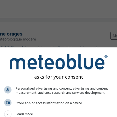
une orages
Ma
étéorologique modéré
16:00
(il y a 3 heures)
Jusqu'à
Minuit (dans 4 heures)
Meteo-France
our:
il y a 3 heures
asks for your consent
Personalised advertising and content, advertising and content
measurement, audience research and services development
ions, 42.68°N 1.86°E
Store and/or access information on a device
Learn more