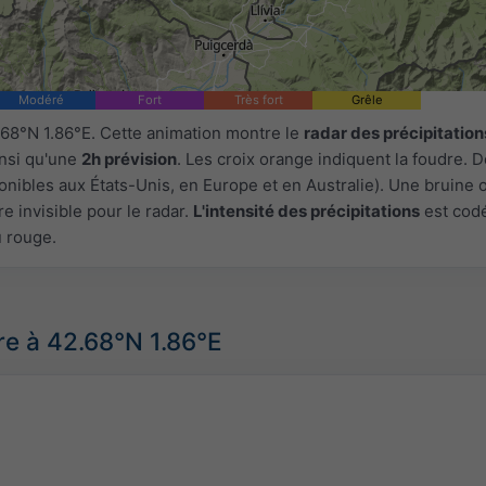
Modéré
Fort
Très fort
Grêle
.68°N 1.86°E. Cette animation montre le
radar des précipitation
insi qu'une
2h prévision
. Les croix orange indiquent la foudre.
onibles aux États-Unis, en Europe et en Australie). Une bruine 
e invisible pour le radar.
L'intensité des précipitations
est cod
u rouge.
e à 42.68°N 1.86°E