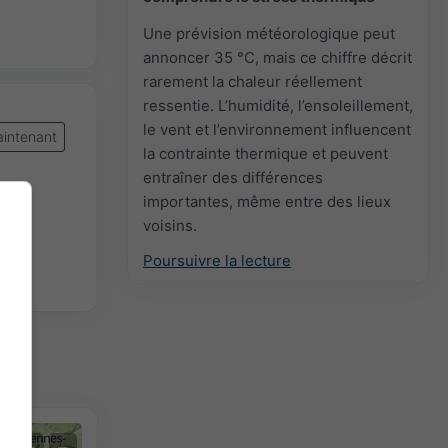
Une prévision météorologique peut
annoncer 35 °C, mais ce chiffre décrit
rarement la chaleur réellement
ressentie. L’humidité, l’ensoleillement,
le vent et l’environnement influencent
intenant
la contrainte thermique et peuvent
entraîner des différences
importantes, même entre des lieux
voisins.
Poursuivre la lecture
+
−