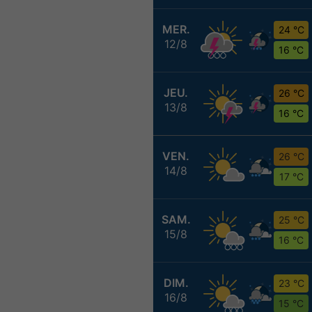
MER.
24 °C
12/8
16 °C
JEU.
26 °C
13/8
16 °C
VEN.
26 °C
14/8
17 °C
SAM.
25 °C
15/8
16 °C
DIM.
23 °C
16/8
15 °C