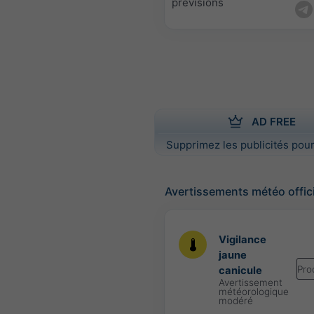
prévisions
AD FREE
Supprimez les publicités pour
Avertissements météo offic
Vigilance
jaune
Pro
canicule
Avertissement
météorologique
modéré