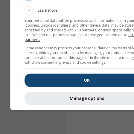
Learn more
Your personal data will be processed and information from you
(cookies, unique identifiers, and other device data) may be store
accessed by and shared with 750 partners, or used specifically b
site. We and our partners may use precise geolocation data.
List
partners.
Some vendors may process your personal data on the basis of l
interest, which you can object to by managing your options belo
for a link at the bottom of this page or in the site menu to manag
withdraw consent in privacy and cookie settings.
OK
Manage options