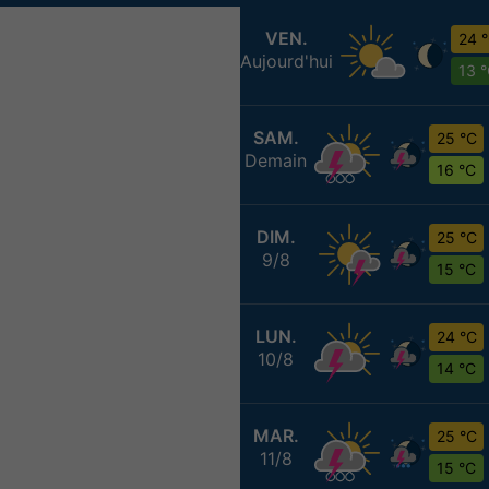
VEN.
24 
Aujourd'hui
13 
SAM.
25 °C
Demain
16 °C
DIM.
25 °C
9/8
15 °C
LUN.
24 °C
10/8
14 °C
MAR.
25 °C
11/8
15 °C