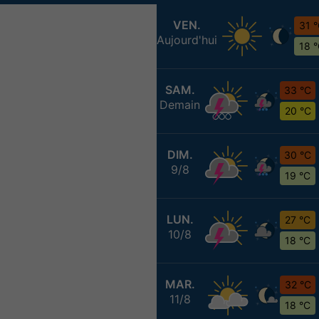
VEN.
31 
Aujourd'hui
18 
SAM.
33 °C
Demain
20 °C
DIM.
30 °C
9/8
19 °C
LUN.
27 °C
10/8
18 °C
MAR.
32 °C
11/8
18 °C