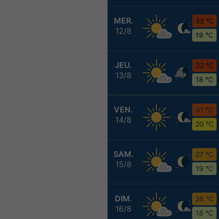
MER.
32 °C
12/8
19 °C
JEU.
32 °C
13/8
18 °C
VEN.
31 °C
14/8
20 °C
SAM.
27 °C
15/8
19 °C
DIM.
26 °C
16/8
18 °C