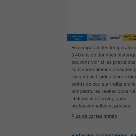
Extrêmement
Froid
Exceptionn
Normal
froid
exceptionnel
chau
En comparant les température
à 40 ans de données historiq
pouvons voir si les prévisions
sont anormalement chaudes 
rouges) ou froides (zones ble
points de couleur indiquent le
températures réelles observé
stations météorologiques
professionnelles et privées.
Plus de cartes météo
Radar des précipitations, 4