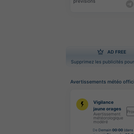
prévisions
AD FREE
Supprimez les publicités pour
Avertissements météo offic
Vigilance
jaune orages
Pro
Avertissement
météorologique
modéré
De
Demain
00:00
(dans 