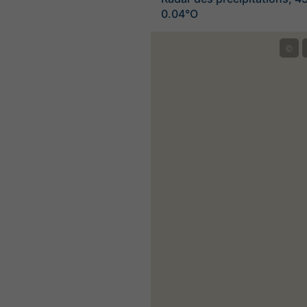
0.04°O
©