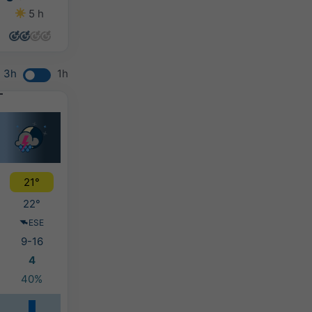
5 h
8 h
10 h
13 h
3h
1h
21°
22°
ESE
9-16
4
40%