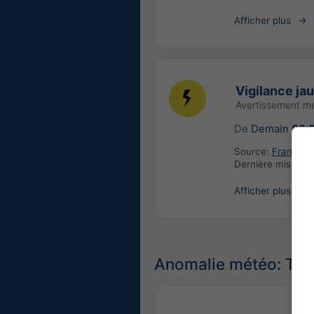
Afficher plus
Vigilance ja
Avertissement m
De
Demain
00:
Source:
France: 
Dernière mise à j
Afficher plus
Anomalie météo: Tem