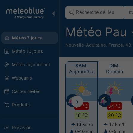
Météo Pau
Météo 7 jours
Nouvelle-Aquitaine
,
France
,
43.
Météo 10 jours
Météo aujourd'hui
SAM.
DIM.
Aujourd'hui
Demain
Webcams
Cartes météo
❯
Produits
34 °C
34 °C
18 °C
20 °C
13 km/h
17 km/h
Prévision
0-10 mm
0-5 mm