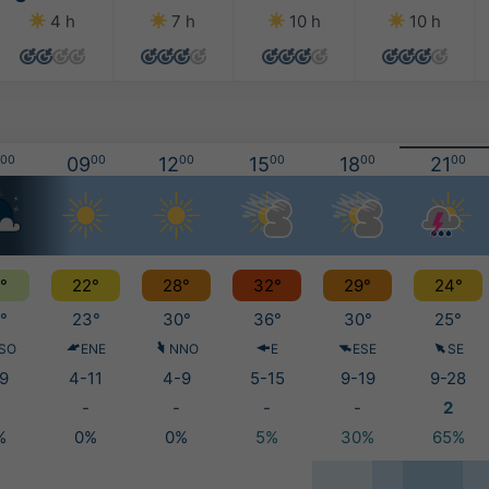
4 h
7 h
10 h
10 h
00
09
00
12
00
15
00
18
00
21
00
°
22°
28°
32°
29°
24°
°
23°
30°
36°
30°
25°
SO
ENE
NNO
E
ESE
SE
9
4-11
4-9
5-15
9-19
9-28
-
-
-
-
2
%
0%
0%
5%
30%
65%