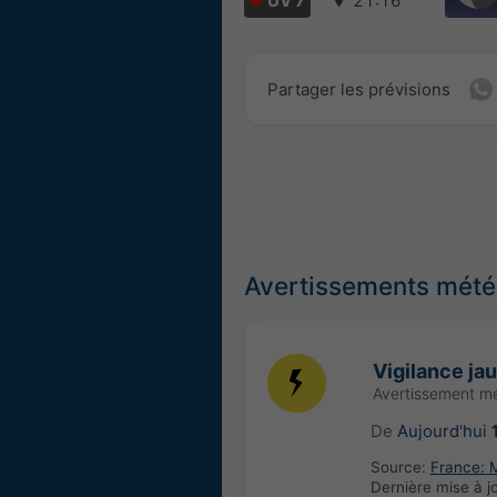
UV 7
▼
21:16
Partager les prévisions
Avertissements météo
Vigilance ja
Avertissement m
De
Aujourd'hui
Source:
France: 
Dernière mise à j