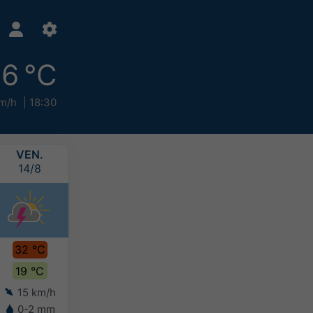
6 °C
m/h
18:30
VEN.
SAM.
DIM.
LUN.
14/8
15/8
16/8
17/8
32 °C
29 °C
28 °C
27 °C
19 °C
20 °C
19 °C
18 °C
15 km/h
10 km/h
8 km/h
7 km/h
0-2 mm
-
-
-