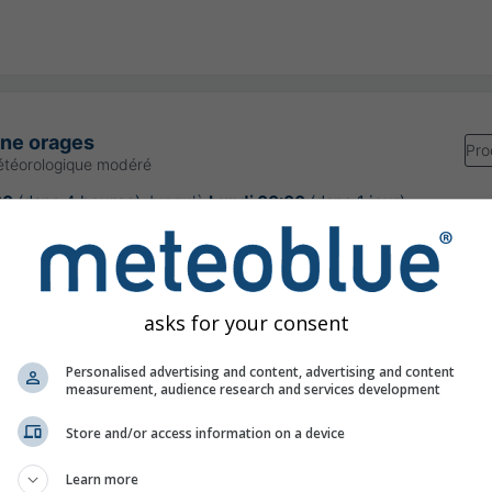
une orages
Pro
étéorologique modéré
00
(dans 4 heures)
Jusqu'à
Lundi 00:00
(dans 1 jour)
Meteo-France
our:
il y a 3 heures
asks for your consent
Personalised advertising and content, advertising and content
measurement, audience research and services development
ps extrêmement chaud pour la saison
Store and/or access information on a device
Learn more