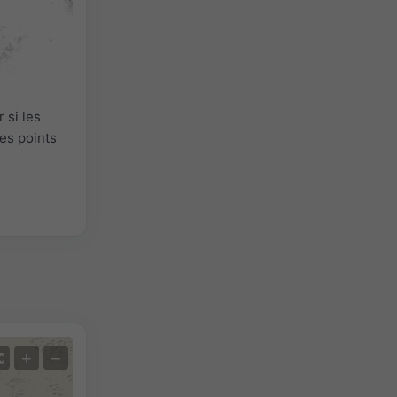
 si les
es points
+
−