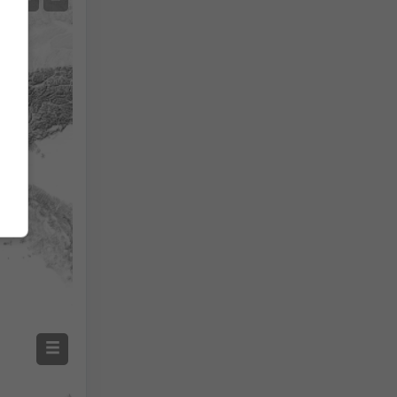
Mesures de la température
Auto (NEMSGLOBAL Global)
Screenshot
©