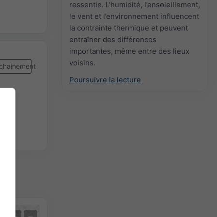
ressentie. L’humidité, l’ensoleillement,
le vent et l’environnement influencent
la contrainte thermique et peuvent
entraîner des différences
importantes, même entre des lieux
voisins.
chainement
Poursuivre la lecture
Prévision des extrêmes
+
−