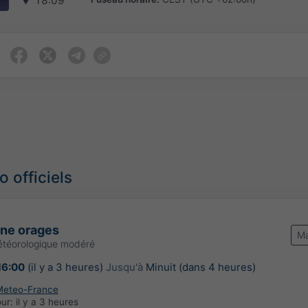
▼
18:09
 officiels
une orages
Ma
étéorologique modéré
16:00
(il y a 3 heures)
Jusqu'à
Minuit (dans 4 heures)
Meteo-France
our:
il y a 3 heures