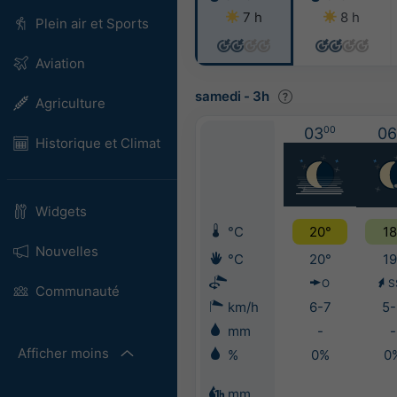
7 h
8 h
Plein air et Sports
Aviation
samedi
-
3h
Agriculture
03
00
06
Historique et Climat
Widgets
°C
20°
18
Nouvelles
°C
20°
19
O
S
Communauté
km/h
6-7
5-
mm
-
-
Afficher moins
%
0%
0
mm