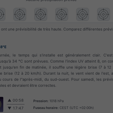
ont une prévisibilité de très haute. Comparez différentes prév
48°E
urnée, le temps qui s'installe est généralement clair. C'es
usqu'à 34 °C sont prévues. Comme l'index UV atteint 8, on con
it jusqu'en fin de matinée, il souffle une légère brise (7 à 12
ite brise (12 à 20 km/h). Durant la nuit, le vent vient de l'est,
 au cours de l''après-midi, du sud-ouest. Pour samedi, les prév
les et devraient être correctes.
▲
00:58
Pression:
1018 hPa
Fuseau horaire:
CEST (UTC +02:00h)
▼
17:47