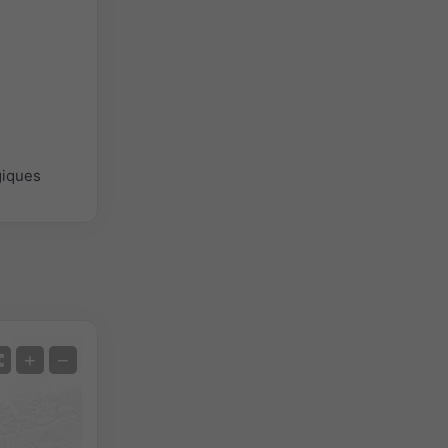
giques
Satellite
+
−
Sans radar
Avec radar
Température mesurée