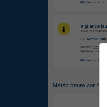
Afficher plus
Vigilance ja
Avertissement m
De
Demain
00:
Source:
France: 
Dernière mise à j
Afficher plus
Météo heure par heu