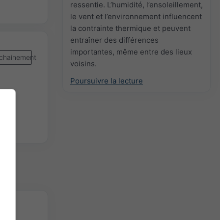
ressentie. L’humidité, l’ensoleillement,
le vent et l’environnement influencent
la contrainte thermique et peuvent
entraîner des différences
importantes, même entre des lieux
chainement
voisins.
Poursuivre la lecture