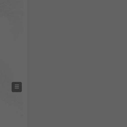
Précipitations mesurées
Screenshot
©