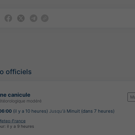
 officiels
une canicule
Ma
étéorologique modéré
06:00
(il y a 10 heures)
Jusqu'à
Minuit (dans 7 heures)
Meteo-France
our:
il y a 9 heures