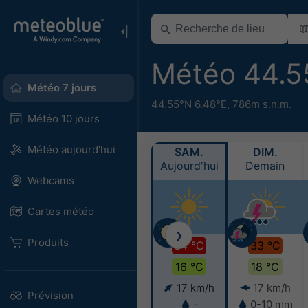
Météo 44.5
Météo 7 jours
44.55°N 6.48°E,
786m s.n.m.
Météo 10 jours
Météo aujourd'hui
SAM.
DIM.
Aujourd'hui
Demain
Webcams
Cartes météo
❯
Produits
34 °C
33 °C
16 °C
18 °C
17 km/h
17 km/h
Prévision
-
0-10 mm