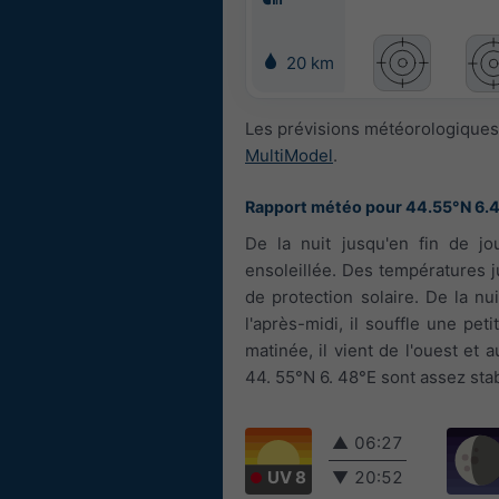
20 km
Les prévisions météorologiques 
MultiModel
.
Rapport météo pour 44.55°N 6.
De la nuit jusqu'en fin de jo
ensoleillée. Des températures j
de protection solaire. De la nu
l'après-midi, il souffle une pet
matinée, il vient de l'ouest et
44. 55°N 6. 48°E sont assez stab
▲
06:27
UV 8
▼
20:52