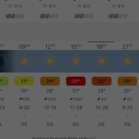
11 h
9 h
8 h
9 h
00
09
00
12
00
15
00
18
00
21
00
°
21°
29°
34°
33°
28°
°
19°
28°
31°
29°
25°
NE
ENE
OSO
OSO
SO
SO
23
8-20
12-19
17-28
15-28
9-25
-
-
-
-
-
%
0%
0%
0%
0%
0%
Aucune précipitation prévue