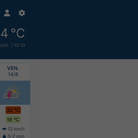
4 °C
km/h
15:10
VEN.
SAM.
DIM.
LUN.
14/8
15/8
16/8
17/8
32 °C
33 °C
32 °C
30 °C
19 °C
19 °C
19 °C
18 °C
12 km/h
14 km/h
13 km/h
14 km/h
0-2 mm
10-20 mm
2-5 mm
-