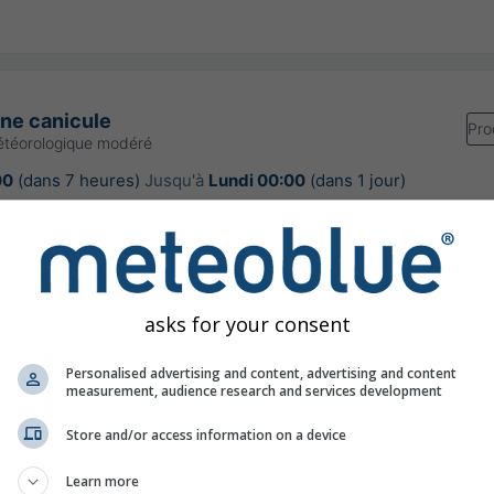
une canicule
Pro
étéorologique modéré
00
(dans 7 heures)
Jusqu'à
Lundi 00:00
(dans 1 jour)
Meteo-France
our:
il y a 9 heures
asks for your consent
Personalised advertising and content, advertising and content
re à 44.55°N 6.48°E
measurement, audience research and services development
Store and/or access information on a device
Learn more