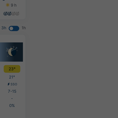
9 h
7 h
10 h
13 h
3h
1h
23°
21°
SSO
7-15
-
0%