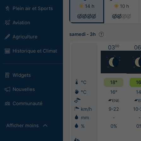
14 h
10 h
Plein air et Sports
Aviation
samedi
-
3h
Agriculture
03
00
06
Historique et Climat
Widgets
°C
18°
16
Nouvelles
°C
16°
14
ENE
E
Communauté
km/h
9-22
10-
mm
-
-
Afficher moins
%
0%
0