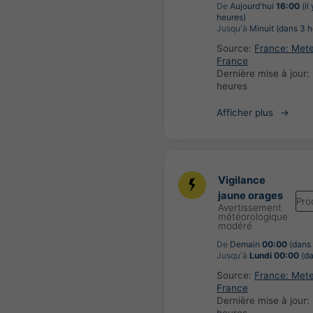
De
Aujourd'hui
16:00
(il
heures)
Jusqu'à
Minuit (dans 3 h
Source:
France: Met
France
Dernière mise à jour:
heures
Afficher plus
Vigilance
jaune orages
Pro
Avertissement
météorologique
modéré
De
Demain
00:00
(dans 
Jusqu'à
Lundi 00:00
(da
Source:
France: Met
France
Dernière mise à jour: