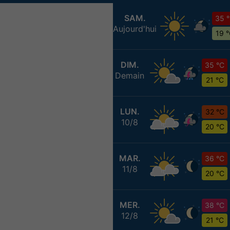
SAM.
35 
Aujourd'hui
19 
DIM.
35 °C
Demain
21 °C
LUN.
32 °C
10/8
20 °C
MAR.
36 °C
11/8
20 °C
MER.
38 °C
12/8
21 °C