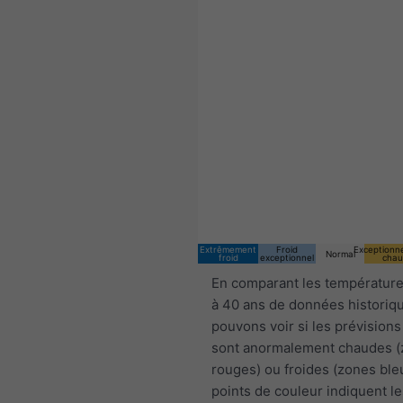
Extrêmement
Froid
Exceptionn
Normal
froid
exceptionnel
chau
En comparant les température
à 40 ans de données historiq
pouvons voir si les prévisions
sont anormalement chaudes 
rouges) ou froides (zones ble
points de couleur indiquent le