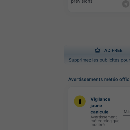
prévisions
AD FREE
Supprimez les publicités pour
Avertissements météo offic
Vigilance
jaune
Ma
canicule
Avertissement
météorologique
modéré