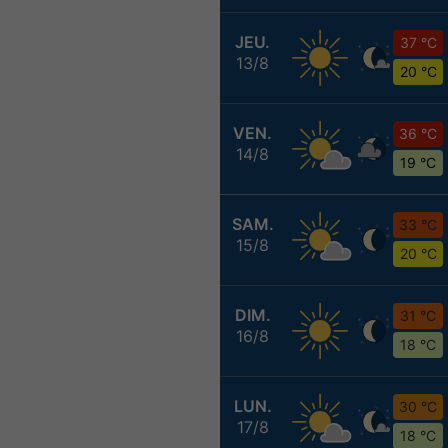
JEU.
37 °C
13/8
20 °C
VEN.
36 °C
14/8
19 °C
SAM.
33 °C
15/8
20 °C
DIM.
31 °C
16/8
18 °C
LUN.
30 °C
17/8
18 °C