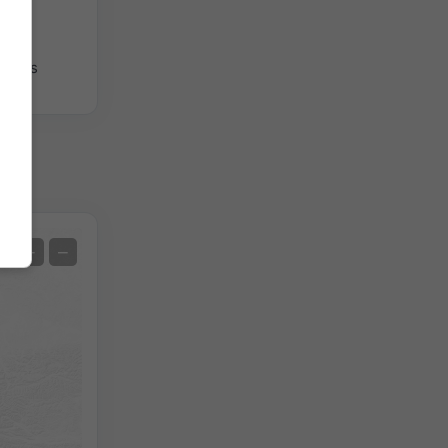
giques
Satellite
+
−
Sans radar
Avec radar
Température mesurée
Précipitations mesurées
Screenshot
©