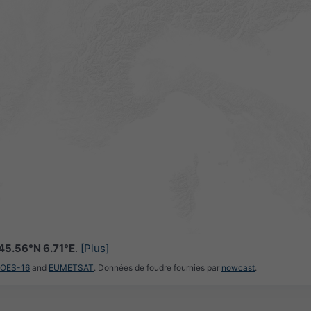
45.56°N 6.71°E
.
[Plus]
GOES-16
and
EUMETSAT
. Données de foudre fournies par
nowcast
.