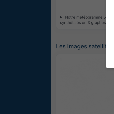
Notre météogramme 5 jours 
synthétisés en 3 graphes :
[P
Les images satellites