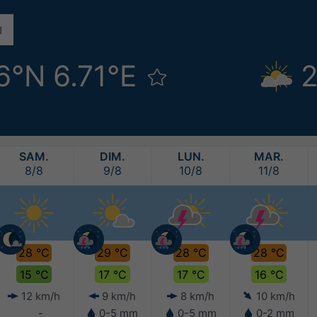
6°N 6.71°E
2
SAM.
DIM.
LUN.
MAR.
8/8
9/8
10/8
11/8
28 °C
29 °C
28 °C
28 °C
15 °C
17 °C
17 °C
16 °C
12 km/h
9 km/h
8 km/h
10 km/h
-
0-5 mm
0-5 mm
0-2 mm