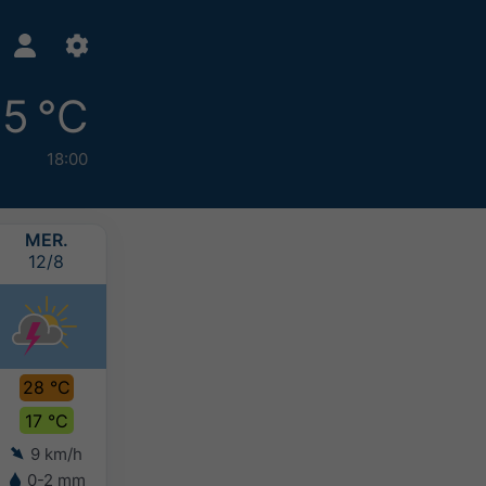
5 °C
18:00
MER.
JEU.
VEN.
SAM.
12/8
13/8
14/8
15/8
28 °C
30 °C
29 °C
27 °C
17 °C
18 °C
19 °C
18 °C
9 km/h
8 km/h
7 km/h
7 km/h
0-2 mm
-
-
2-5 mm