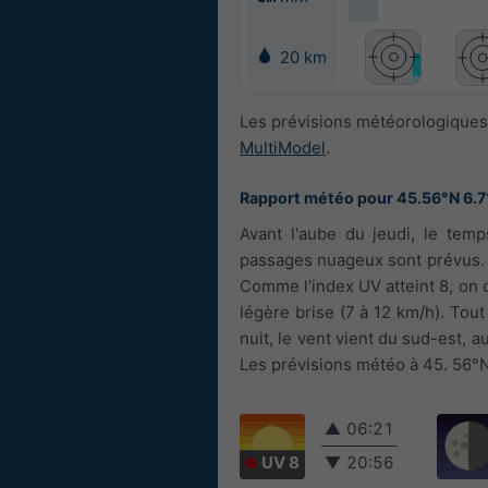
20 km
Les prévisions météorologiques 
MultiModel
.
Rapport météo pour 45.56°N 6.7
Avant l'aube du jeudi, le temp
passages nuageux sont prévus. 
Comme l'index UV atteint 8, on co
légère brise (7 à 12 km/h). Tout
nuit, le vent vient du sud-est, a
Les prévisions météo à 45. 56°N 
▲
06:21
UV 8
▼
20:56