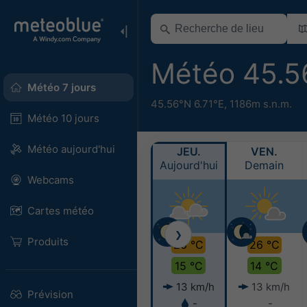
Météo 45.5
Météo 7 jours
45.56°N 6.71°E,
1186m s.n.m.
Météo 10 jours
Météo aujourd'hui
JEU.
VEN.
Aujourd'hui
Demain
Webcams
Cartes météo
❯
Produits
26 °C
26 °C
15 °C
14 °C
13 km/h
13 km/h
Prévision
-
-