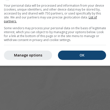
Your personal data will be processed and information from your device
(cookies, unique identifiers, and other device data) may be stored by,
accessed by and shared with 750 partners, or used specifically by this
pour 45.56°N 6.71°E offre toutes les informations météorolo
site. We and our partners may use precise geolocation data.
List of
partners.
lus]
Some vendors may process your personal data on the basis of legitimate
interest, which you can object to by managing your options below. Look
for a link at the bottom of this page or in the site menu to manage or
withdraw consent in privacy and cookie settings.
 actuelles
Manage options
OK