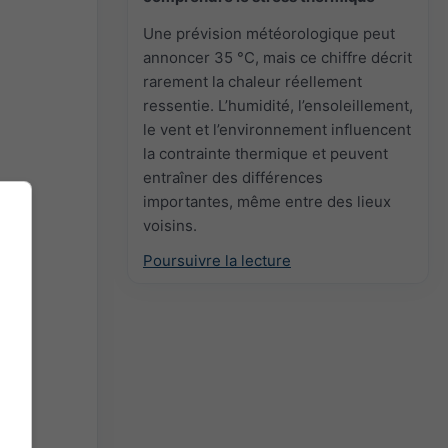
Une prévision météorologique peut
annoncer 35 °C, mais ce chiffre décrit
rarement la chaleur réellement
ressentie. L’humidité, l’ensoleillement,
le vent et l’environnement influencent
la contrainte thermique et peuvent
entraîner des différences
importantes, même entre des lieux
voisins.
Poursuivre la lecture