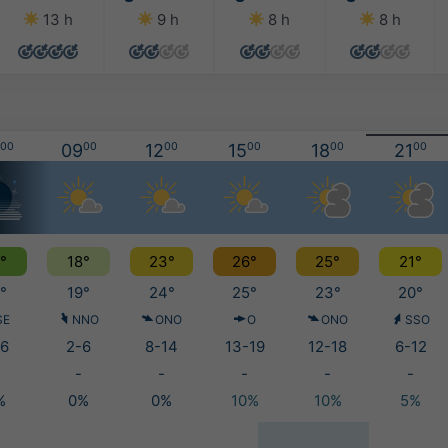
13 h
9 h
8 h
8 h
00
09
00
12
00
15
00
18
00
21
00
°
18°
23°
26°
25°
21°
°
19°
24°
25°
23°
20°
SE
NNO
ONO
O
ONO
SSO
6
2-6
8-14
13-19
12-18
6-12
-
-
-
-
-
%
0%
0%
10%
10%
5%