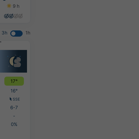
9 h
14 h
13 h
8 h
3h
1h
17°
16°
SSE
6-7
-
0%