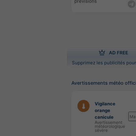
prévisions
AD FREE
Supprimez les publicités pour
Avertissements météo offic
Vigilance
orange
Ma
canicule
Avertissement
météorologique
sévère