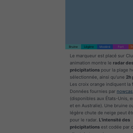
Bruine
Légère
Modéré
Fort
T
Le marqueur est placé sur Clu
animation montre le
radar de
précipitations
pour la plage h
sélectionnée, ainsi qu'une
2h 
Les croix orange indiquent la 
Données fournies par
nowcas
(disponibles aux États-Unis, 
et en Australie). Une bruine o
légère chute de neige peut êtr
pour le radar.
L'intensité des
précipitations
est codée par c