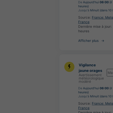
De
Aujourd'hui
06:00
(il
heures)
Jusqu'à
Minuit (dans 10 
Source:
France: Met
France
Dernière mise à jour:
heures
Afficher plus
Vigilance
jaune orages
Ma
Avertissement
météorologique
modéré
De
Aujourd'hui
06:00
(il
heures)
Jusqu'à
Minuit (dans 10 
Source:
France: Met
France
Dernière mise à jour: