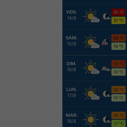
VEN.
35 °C
14/8
21 °C
SAM.
33 °C
15/8
19 °C
DIM.
32 °C
16/8
19 °C
LUN.
28 °C
17/8
19 °C
MAR.
28 °C
18/8
17 °C