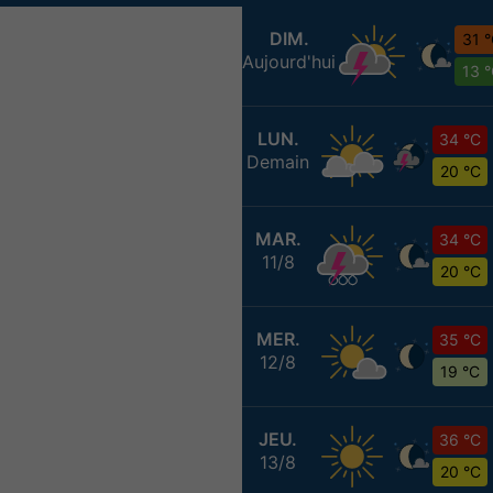
DIM.
31 
Aujourd'hui
13 
LUN.
34 °C
Demain
20 °C
MAR.
34 °C
11/8
20 °C
MER.
35 °C
12/8
19 °C
JEU.
36 °C
13/8
20 °C