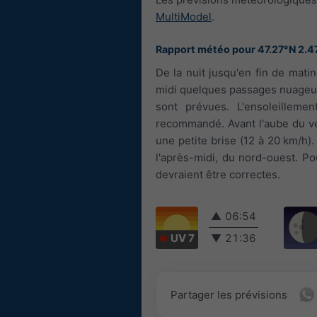
MultiModel
.
Rapport météo pour 47.27°N 2.4
De la nuit jusqu'en fin de matin
midi quelques passages nuageux
sont prévues. L'ensoleillemen
recommandé. Avant l'aube du vend
une petite brise (12 à 20 km/h). 
l'après-midi, du nord-ouest. P
devraient être correctes.
▲
06:54
UV 7
▼
21:36
Partager les prévisions