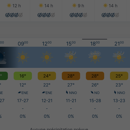
12 h
14 h
9 h
14 h
00
09
00
12
00
15
00
18
00
21
00
°
16°
24°
28°
28°
25°
°
12°
22°
27°
26°
23°
NE
ENE
ENE
NNO
NO
NNO
27
17-27
12-21
11-21
15-28
13-23
-
-
-
-
-
%
0%
0%
0%
0%
0%
Aucune précipitation prévue