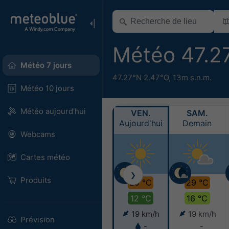
Météo 47.2
Météo 7 jours
47.27°N 2.47°O,
13m s.n.m.
Météo 10 jours
Météo aujourd'hui
VEN.
SAM.
Aujourd'hui
Demain
Webcams
Cartes météo
❯
Produits
29 °C
29 °C
12 °C
16 °C
19 km/h
19 km/h
Prévision
-
-