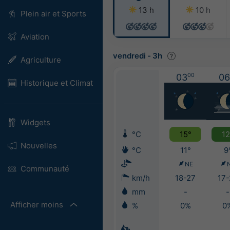
13 h
10 h
Plein air et Sports
Aviation
vendredi
-
3h
Agriculture
03
00
06
Historique et Climat
Widgets
°C
15°
12
Nouvelles
°C
11°
9
NE
Communauté
km/h
18-27
17-
mm
-
-
Afficher moins
%
0%
0