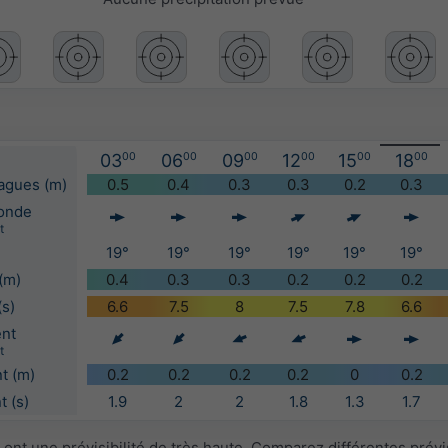
03
00
06
00
09
00
12
00
15
00
18
00
vagues (m)
0.5
0.4
0.3
0.3
0.2
0.3
'onde
t
19°
19°
19°
19°
19°
19°
(m)
0.4
0.3
0.3
0.2
0.2
0.2
(s)
6.6
7.5
8
7.5
7.8
6.6
ent
t
t (m)
0.2
0.2
0.2
0.2
0
0.2
 (s)
1.9
2
2
1.8
1.3
1.7
ont une prévisibilité de très haute. Comparez différentes prév