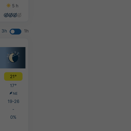
5 h
14 h
11 h
12 h
3h
1h
21°
17°
NE
19-26
-
0%