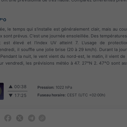
7°O
ée, le temps qui s'installe est généralement clair, mais au cour
 sont prévus. C'est une journée ensoleillée. Des températures
t est élevé et l'index UV atteint 7. L'usage de protectio
redi, il souffle une jolie brise (20 à 29 km/h). Durant la journ
Pendant la nuit, le vent vient du nord-est, le matin, il vient de 
our vendredi, les prévisions météo à 47. 27°N 2. 47°O sont as
▲
00:38
Pression:
1022 hPa
Fuseau horaire:
CEST (UTC +02:00h)
▼
17:25