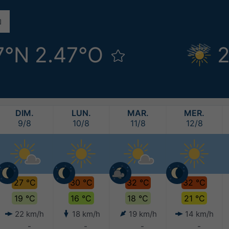
7°N 2.47°O
2
DIM.
LUN.
MAR.
MER.
9/8
10/8
11/8
12/8
27 °C
30 °C
32 °C
32 °C
19 °C
16 °C
18 °C
21 °C
22 km/h
18 km/h
19 km/h
14 km/h
-
-
-
-