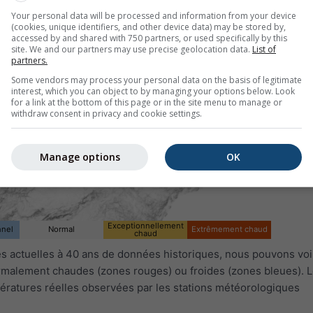
Your personal data will be processed and information from your device
(cookies, unique identifiers, and other device data) may be stored by,
accessed by and shared with 750 partners, or used specifically by this
site. We and our partners may use precise geolocation data.
List of
partners.
Some vendors may process your personal data on the basis of legitimate
interest, which you can object to by managing your options below. Look
for a link at the bottom of this page or in the site menu to manage or
withdraw consent in privacy and cookie settings.
Manage options
OK
Exceptionnellement
nnel
Normal
Extrêmement chaud
chaud
 actuelles à 40 ans de données historiques, nous pouvons voir
ormalement chaudes (zones rouges) ou froides (zones bleues). L
ératures réelles observées par les stations météorologiques