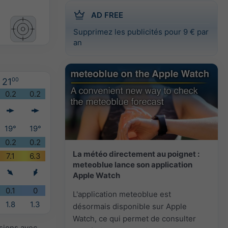
AD FREE
Supprimez les publicités pour 9 € par
an
21
00
0.2
0.2
19°
19°
0.2
0.2
La météo directement au poignet :
7.1
6.3
meteoblue lance son application
Apple Watch
0.1
0
L'application meteoblue est
1.8
1.3
désormais disponible sur Apple
Watch, ce qui permet de consulter
isions avec