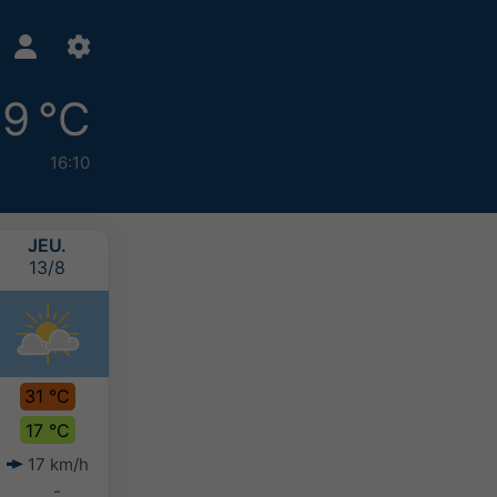
9 °C
16:10
JEU.
VEN.
SAM.
DIM.
13/8
14/8
15/8
16/8
31 °C
30 °C
28 °C
27 °C
17 °C
18 °C
16 °C
17 °C
17 km/h
20 km/h
17 km/h
18 km/h
-
-
-
-