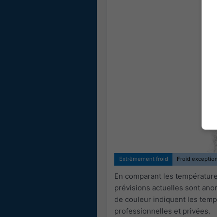
Extrêmement froid
Froid exceptio
En comparant les températures
prévisions actuelles sont an
de couleur indiquent les temp
professionnelles et privées.