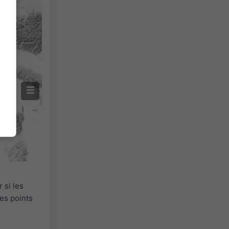
 si les
es points