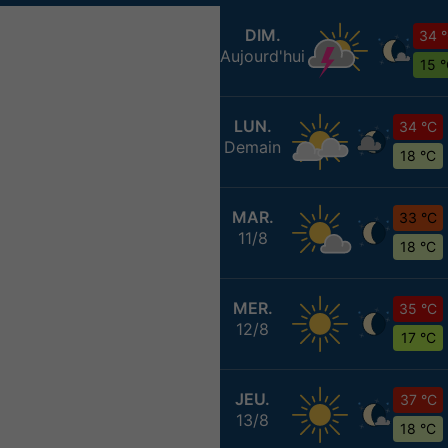
DIM.
34 
Aujourd'hui
15 
LUN.
34 °C
Demain
18 °C
MAR.
33 °C
11/8
18 °C
MER.
35 °C
12/8
17 °C
JEU.
37 °C
13/8
18 °C