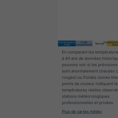
Extrêmement
Froid
Exceptionn
Normal
froid
exceptionnel
chau
En comparant les température
à 40 ans de données historiq
pouvons voir si les prévisions
sont anormalement chaudes 
rouges) ou froides (zones ble
points de couleur indiquent le
températures réelles observé
stations météorologiques
professionnelles et privées.
Plus de cartes météo