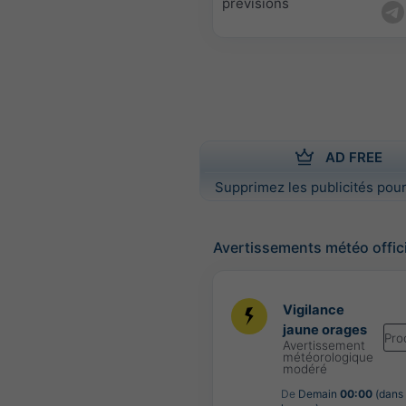
prévisions
AD FREE
Supprimez les publicités pour
Avertissements météo offic
Vigilance
jaune orages
Pro
Avertissement
météorologique
modéré
De
Demain
00:00
(dans