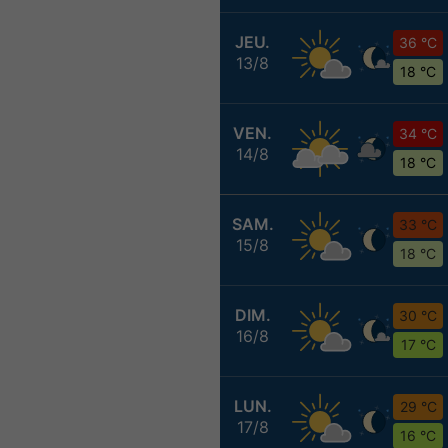
JEU.
36 °C
13/8
18 °C
VEN.
34 °C
14/8
18 °C
SAM.
33 °C
15/8
18 °C
DIM.
30 °C
16/8
17 °C
LUN.
29 °C
17/8
16 °C