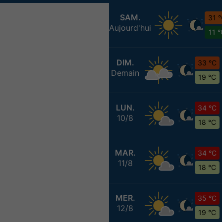
SAM.
31 
Aujourd'hui
11 
DIM.
33 °C
Demain
19 °C
LUN.
34 °C
10/8
18 °C
MAR.
34 °C
11/8
18 °C
MER.
35 °C
12/8
19 °C