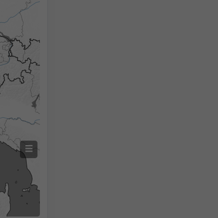
Précipitations mesurées
Screenshot
©