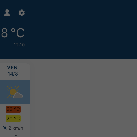
8 °C
12:10
VEN.
SAM.
DIM.
LUN.
14/8
15/8
16/8
17/8
33 °C
32 °C
29 °C
28 °C
20 °C
20 °C
18 °C
17 °C
2 km/h
7 km/h
7 km/h
7 km/h
-
-
-
-