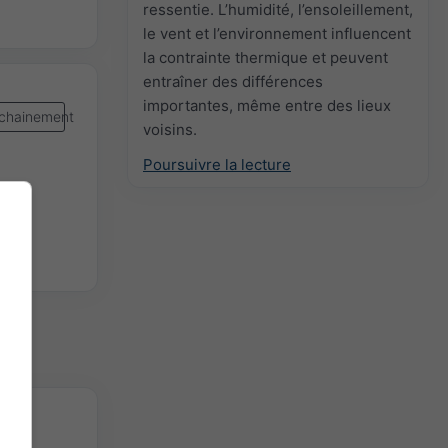
ressentie. L’humidité, l’ensoleillement,
le vent et l’environnement influencent
la contrainte thermique et peuvent
entraîner des différences
importantes, même entre des lieux
chainement
voisins.
Poursuivre la lecture