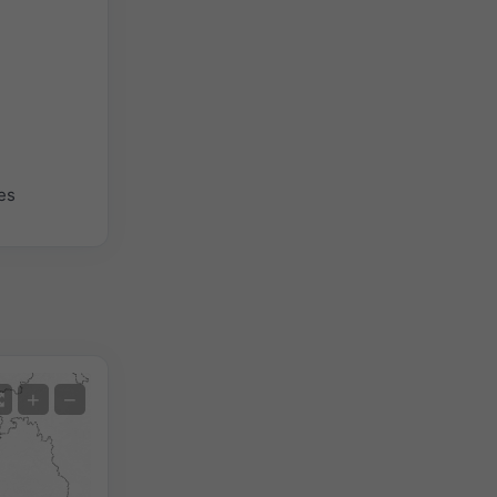
es
Satellite
+
−
Sans radar
Avec radar
Température mesurée