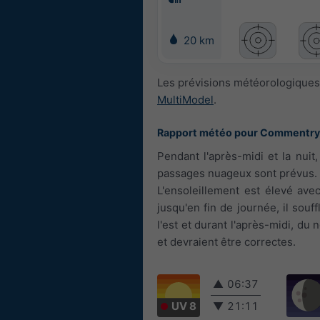
20 km
Les prévisions météorologiques 
MultiModel
.
Rapport météo pour Commentry
Pendant l'après-midi et la nuit
passages nuageux sont prévus. 
L'ensoleillement est élevé ave
jusqu'en fin de journée, il souff
l'est et durant l'après-midi, d
et devraient être correctes.
▲
06:37
UV 8
▼
21:11