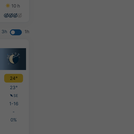
10 h
14 h
11 h
12 h
3h
1h
24°
23°
SE
1-16
-
0%