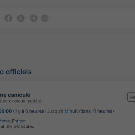
 officiels
une canicule
Ma
étéorologique modéré
06:00
(il y a 6 heures)
Jusqu'à
Minuit (dans 11 heures)
Meteo-France
our:
il y a 6 heures