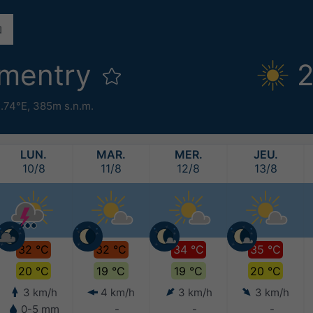
mentry
2
2.74°E,
385m s.n.m.
LUN.
MAR.
MER.
JEU.
10/8
11/8
12/8
13/8
32 °C
32 °C
34 °C
35 °C
20 °C
19 °C
19 °C
20 °C
3 km/h
4 km/h
3 km/h
3 km/h
0-5 mm
-
-
-