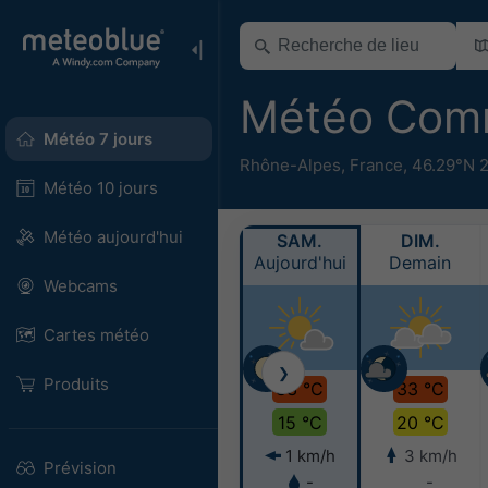
Météo Com
Météo 7 jours
Rhône-Alpes
,
France
,
46.29°N 
Météo 10 jours
Météo aujourd'hui
SAM.
DIM.
Aujourd'hui
Demain
Webcams
Cartes météo
❯
Produits
33 °C
33 °C
15 °C
20 °C
1 km/h
3 km/h
Prévision
-
-