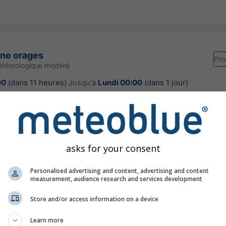
une orages
Pro
étéorologique modéré
00
(dans 11 heures)
Jusqu'à
Lundi 00:00
(dans 1 jour)
Meteo-France
our:
il y a 6 heures
asks for your consent
Personalised advertising and content, advertising and content
ure à Commentry
measurement, audience research and services development
Store and/or access information on a device
Learn more