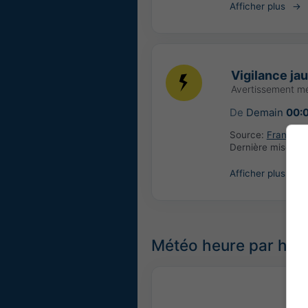
Afficher plus
Vigilance ja
Avertissement m
De
Demain
00:
Source:
France: 
Dernière mise à j
Afficher plus
Météo heure par he