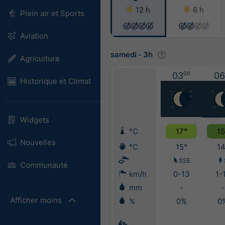
12 h
6 h
Plein air et Sports
Aviation
samedi
-
3h
Agriculture
03
00
06
Historique et Climat
Widgets
°C
17°
15
Nouvelles
°C
15°
14
SSE
Communauté
km/h
0-13
1-
mm
-
-
Afficher moins
%
0%
0