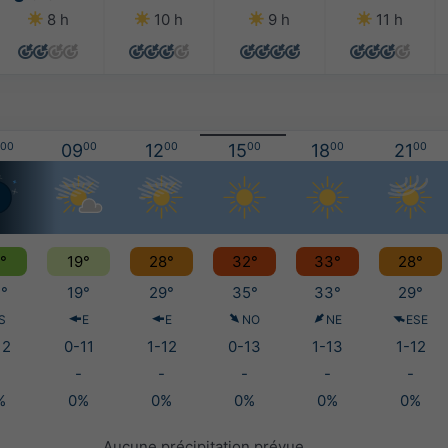
8 h
10 h
9 h
11 h
00
09
00
12
00
15
00
18
00
21
00
°
19°
28°
32°
33°
28°
°
19°
29°
35°
33°
29°
S
E
E
NO
NE
ESE
12
0-11
1-12
0-13
1-13
1-12
-
-
-
-
-
%
0%
0%
0%
0%
0%
Aucune précipitation prévue