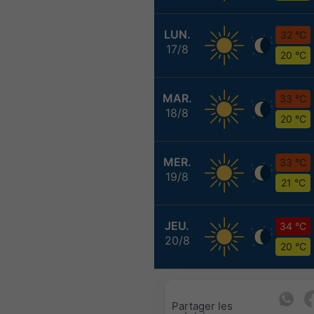
LUN.
32 °C
17/8
20 °C
MAR.
33 °C
18/8
20 °C
MER.
33 °C
19/8
21 °C
JEU.
34 °C
20/8
20 °C
Partager les