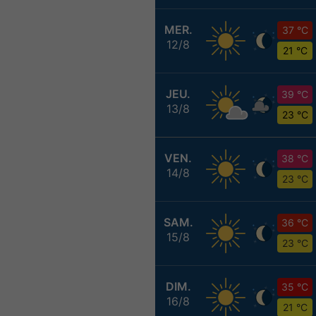
MER.
37 °C
12/8
21 °C
JEU.
39 °C
13/8
23 °C
VEN.
38 °C
14/8
23 °C
SAM.
36 °C
15/8
23 °C
DIM.
35 °C
16/8
21 °C