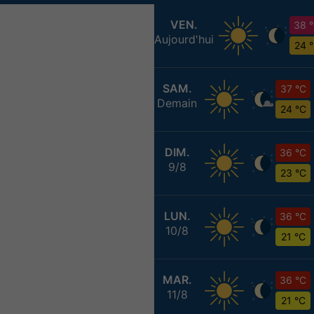
VEN.
38 
Aujourd'hui
24 
SAM.
37 °C
Demain
24 °C
DIM.
36 °C
9/8
23 °C
LUN.
36 °C
10/8
21 °C
MAR.
36 °C
11/8
21 °C