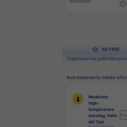
prévisions
AD FREE
Supprimez les publicités pour
Avertissements météo offic
Moderate
high-
temperature
Pro
warning. Valle
del Tajo
Avertissement