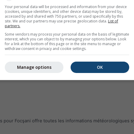
Your personal data will be processed and information from your device
(cookies, unique identifiers, and other device data) may be stored by,
accessed by and shared with 750 partners, or used specifically by this
site. We and our partners may use precise geolocation data.
List of
partners.
Some vendors may process your personal data on the basis of legitimate
interest, which you can object to by managing your options below. Look
for a link at the bottom of this page or in the site menu to manage or
withdraw consent in privacy and cookie settings.
Manage options
OK
pour Focşani offre toutes les informations météorologiques s