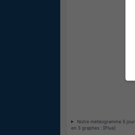
Notre météogramme 5 jours 
en 3 graphes :
[Plus]