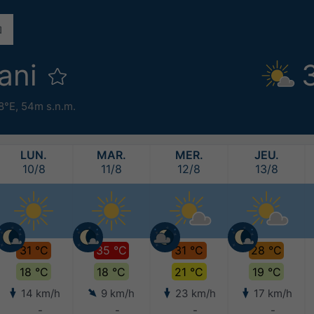
ani
8°E,
54m s.n.m.
LUN.
MAR.
MER.
JEU.
10/8
11/8
12/8
13/8
31 °C
35 °C
31 °C
28 °C
18 °C
18 °C
21 °C
19 °C
14 km/h
9 km/h
23 km/h
17 km/h
-
-
-
-