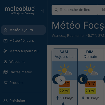
Météo Focş
Météo 7 jours
Vrancea
,
Roumanie
,
45.7°N 27.1
Météo 10 jours
Météo aujourd'hui
SAM.
DIM.
Aujourd'hui
Demain
Webcams
Cartes météo
❯
Produits
31 °C
30 °C
22 °C
20 °C
31 km/h
30 km/h
Prévision
-
-