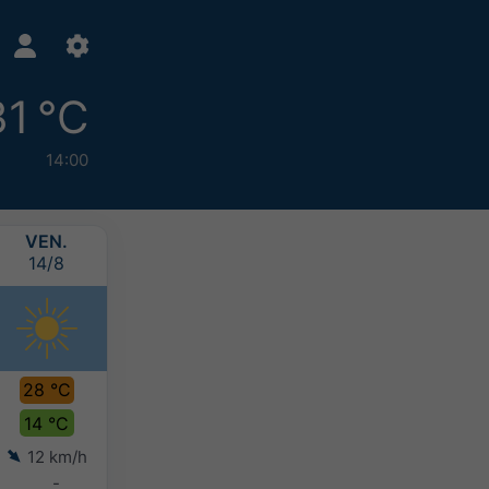
31 °C
14:00
VEN.
SAM.
DIM.
LUN.
14/8
15/8
16/8
17/8
28 °C
29 °C
30 °C
32 °C
14 °C
14 °C
15 °C
17 °C
12 km/h
11 km/h
10 km/h
8 km/h
-
-
-
-