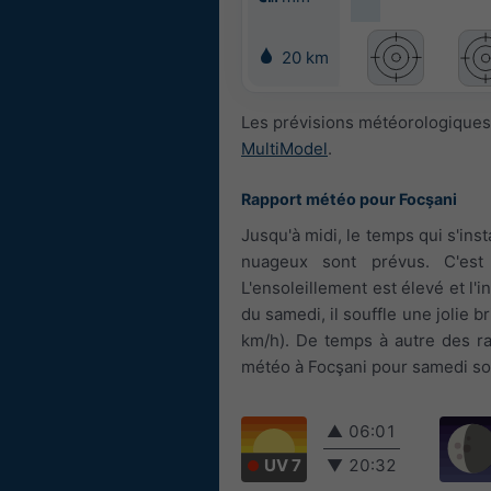
20 km
Les prévisions météorologiques 
MultiModel
.
Rapport météo pour Focşani
Jusqu'à midi, le temps qui s'ins
nuageux sont prévus. C'est
L'ensoleillement est élevé et l'
du samedi, il souffle une jolie b
km/h). De temps à autre des ra
météo à Focşani pour samedi son
▲
06:01
UV 7
▼
20:32