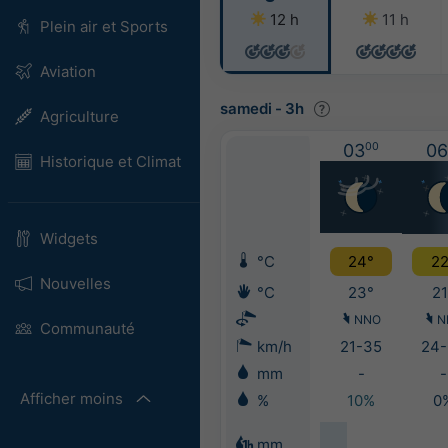
12 h
11 h
Plein air et Sports
Aviation
samedi
-
3h
Agriculture
03
00
06
Historique et Climat
Widgets
°C
24°
22
Nouvelles
°C
23°
21
NNO
N
Communauté
km/h
21-35
24-
mm
-
-
Afficher moins
%
10%
0
mm