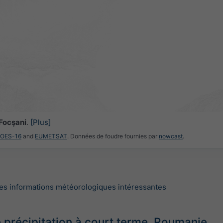
Focşani
.
[Plus]
GOES-16
and
EUMETSAT
. Données de foudre fournies par
nowcast
.
es informations météorologiques intéressantes
e précipitation à court terme, Roumanie