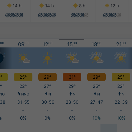
14 h
14 h
8 h
12 h
00
09
00
12
00
15
00
18
00
21
00
°
25°
29°
31°
29°
25°
°
22°
27°
29°
25°
22°
NO
NNO
N
N
N
N
38
31-55
30-56
28-50
27-47
22-39
-
-
-
-
-
%
0%
0%
0%
10%
10%