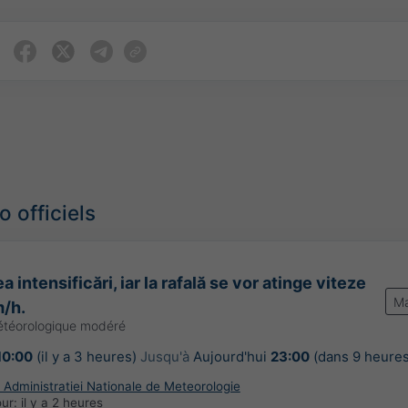
 officiels
a intensificări, iar la rafală se vor atinge viteze
Ma
m/h.
étéorologique modéré
10:00
(il y a 3 heures)
Jusqu'à
Aujourd'hui
23:00
(dans 9 heures
Administratiei Nationale de Meteorologie
our:
il y a 2 heures