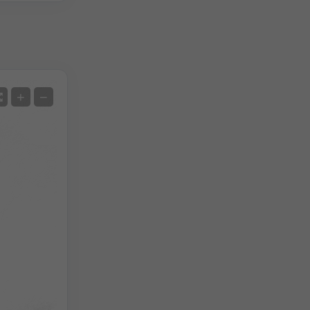
Satellite
+
−
Sans radar
Avec radar
Température mesurée
Précipitations mesurées
Screenshot
©