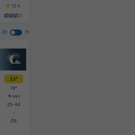
12 h
14 h
14 h
14 h
3h
1h
23°
19°
NNO
25-44
-
0%