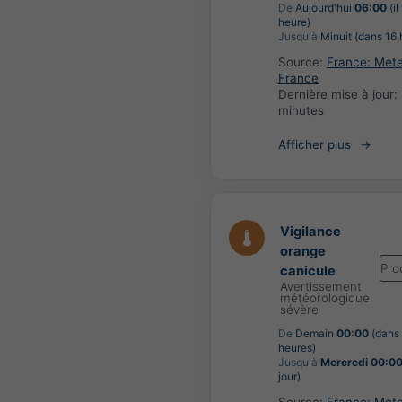
De
Aujourd'hui
06:00
(il
heure)
Jusqu'à
Minuit (dans 16 
Source:
France: Met
France
Dernière mise à jour:
minutes
Afficher plus
Vigilance
orange
Pro
canicule
Avertissement
météorologique
sévère
De
Demain
00:00
(dans
heures)
Jusqu'à
Mercredi 00:0
jour)