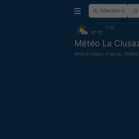
7:00
17 °C
Météo La Clusa
Rhône-Alpes
,
France
,
1095m 