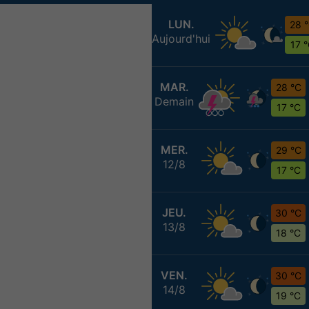
LUN.
28 
Aujourd'hui
17 
MAR.
28 °C
Demain
17 °C
MER.
29 °C
12/8
17 °C
JEU.
30 °C
13/8
18 °C
VEN.
30 °C
14/8
19 °C