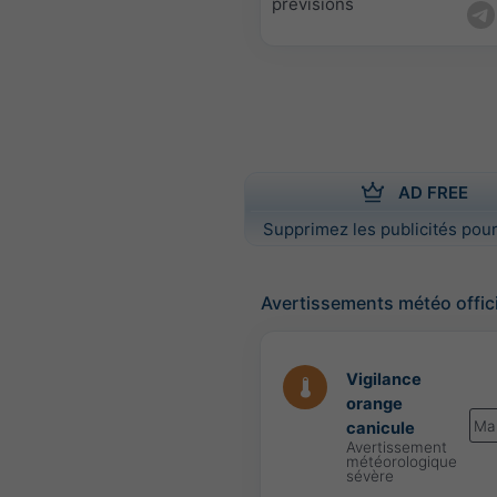
prévisions
AD FREE
Supprimez les publicités pour
Avertissements météo offic
Vigilance
orange
Ma
canicule
Avertissement
météorologique
sévère