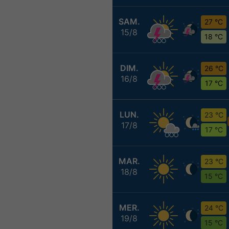
SAM.
27 °C
15/8
18 °C
DIM.
26 °C
16/8
17 °C
LUN.
23 °C
17/8
17 °C
MAR.
23 °C
18/8
15 °C
MER.
24 °C
19/8
15 °C