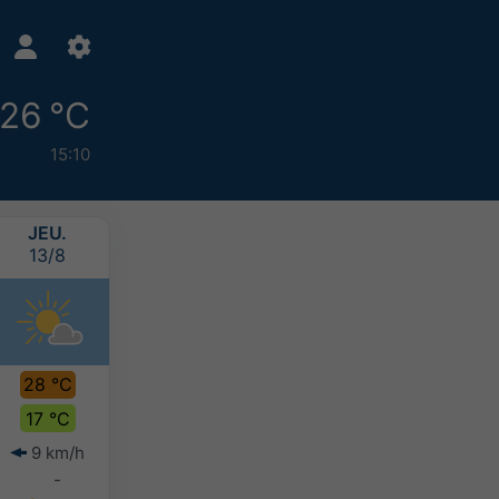
26 °C
15:10
JEU.
VEN.
SAM.
DIM.
13/8
14/8
15/8
16/8
28 °C
30 °C
28 °C
26 °C
17 °C
18 °C
18 °C
16 °C
9 km/h
6 km/h
5 km/h
6 km/h
-
-
-
-