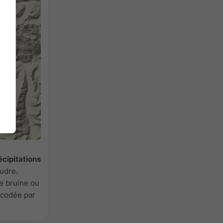
écipitations
oudre.
ne bruine ou
 codée par