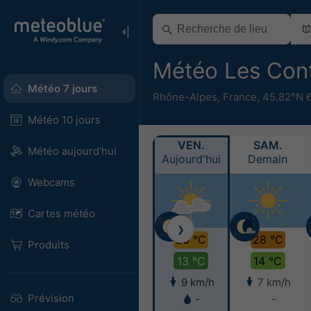
Météo Les Con
Météo 7 jours
Rhône-Alpes
,
France
,
45.82°N 
Météo 10 jours
VEN.
SAM.
Météo aujourd'hui
Aujourd'hui
Demain
Webcams
Cartes météo
❯
26 °C
28 °C
Produits
13 °C
14 °C
9 km/h
7 km/h
Prévision
-
-