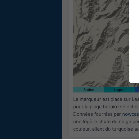
Bruine
Légère
Le marqueur est placé sur Le
pour la plage horaire sélecti
Données fournies par
nowcas
une légère chute de neige peut
couleur, allant du turquoise a