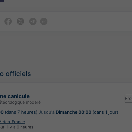
 officiels
une canicule
Pro
étéorologique modéré
00
(dans 7 heures)
Jusqu'à
Dimanche 00:00
(dans 1 jour)
Meteo-France
our:
il y a 9 heures