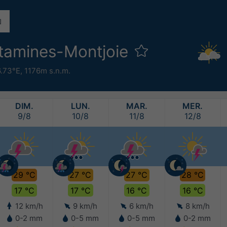
tamines-Montjoie
6.73°E,
1176m s.n.m.
DIM.
LUN.
MAR.
MER.
9/8
10/8
11/8
12/8
29 °C
27 °C
27 °C
28 °C
17 °C
17 °C
16 °C
16 °C
12 km/h
9 km/h
6 km/h
8 km/h
0-2 mm
0-5 mm
0-5 mm
0-2 mm