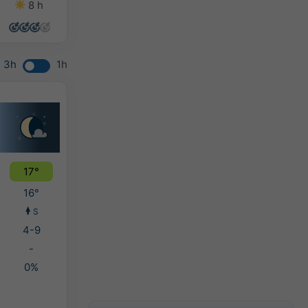
8 h
14 h
13 h
10 h
3h
1h
17°
16°
S
4-9
-
0%