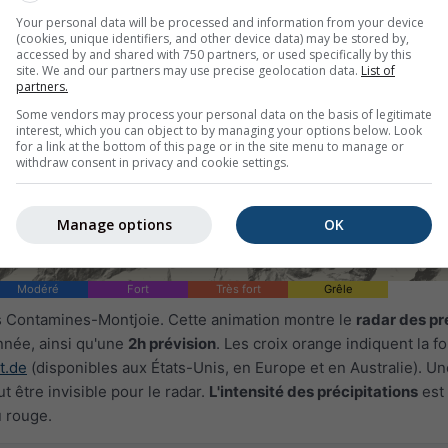
Your personal data will be processed and information from your device
(cookies, unique identifiers, and other device data) may be stored by,
accessed by and shared with 750 partners, or used specifically by this
site. We and our partners may use precise geolocation data.
List of
partners.
Some vendors may process your personal data on the basis of legitimate
interest, which you can object to by managing your options below. Look
for a link at the bottom of this page or in the site menu to manage or
withdraw consent in privacy and cookie settings.
Manage options
OK
Modéré
Fort
Très fort
Grêle
s Contamines-Montjoie. Cette animation montre le
radar des pr
onnée, ainsi qu'une
2h prévision
. Les croix orange indiquent la f
t.de
(disponibles aux États-Unis, en Europe et en Australie). U
 être invisible pour le radar.
L'intensité des précipitations
est
u rouge.