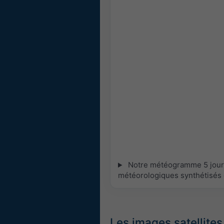
Notre météogramme 5 jours 
météorologiques synthétisés 
Les images satellites