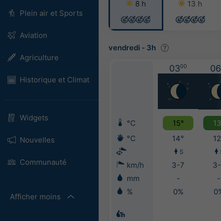
8 h
13 h
Plein air et Sports
Aviation
vendredi
-
3h
Agriculture
03
00
06
Historique et Climat
Widgets
°C
15°
13
°C
14°
12
Nouvelles
S
Communauté
km/h
3-7
3-
mm
-
-
%
0%
0
Afficher moins