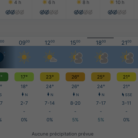
4 h
6 h
8 h
10 h
00
09
00
12
00
15
00
18
00
21
00
°
17°
23°
26°
25°
21°
°
18°
24°
26°
24°
21°
S
N
N
N
N
SSE
7
2-7
7-14
8-20
7-17
3-11
-
-
-
-
-
%
0%
0%
5%
5%
0%
Aucune précipitation prévue