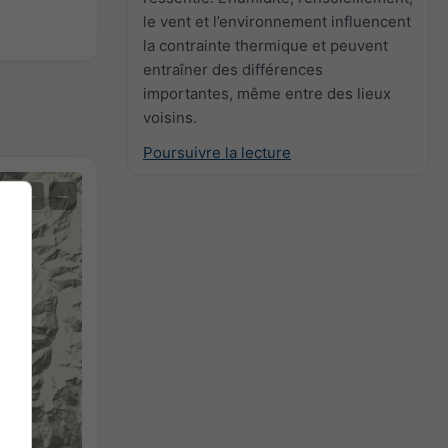
le vent et l’environnement influencent
la contrainte thermique et peuvent
entraîner des différences
importantes, même entre des lieux
voisins.
Poursuivre la lecture
+
−