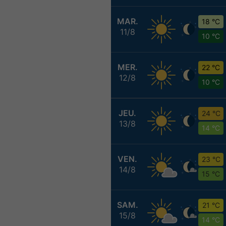
MAR.
18 °C
11/8
10 °C
MER.
22 °C
12/8
10 °C
JEU.
24 °C
13/8
14 °C
VEN.
23 °C
14/8
15 °C
SAM.
21 °C
15/8
14 °C