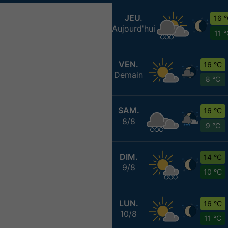
JEU.
16 
Aujourd'hui
11 
VEN.
16 °C
Demain
8 °C
SAM.
16 °C
8/8
9 °C
DIM.
14 °C
9/8
10 °C
LUN.
16 °C
10/8
11 °C