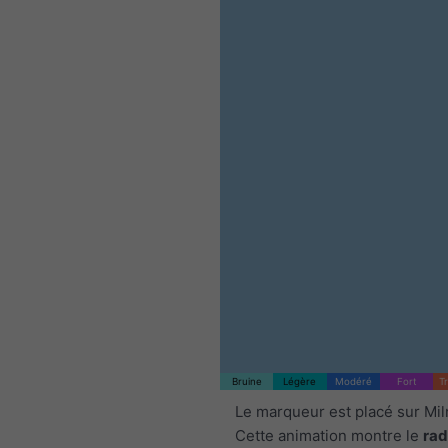
Bruine
Légère
Modéré
Fort
T
Le marqueur est placé sur Mil
Cette animation montre le
rad