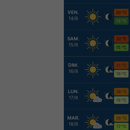
VEN.
30 °C
14/8
13 °C
SAM.
32 °C
15/8
15 °C
DIM.
31 °C
16/8
19 °C
LUN.
28 °C
17/8
19 °C
MAR.
26 °C
18/8
17 °C