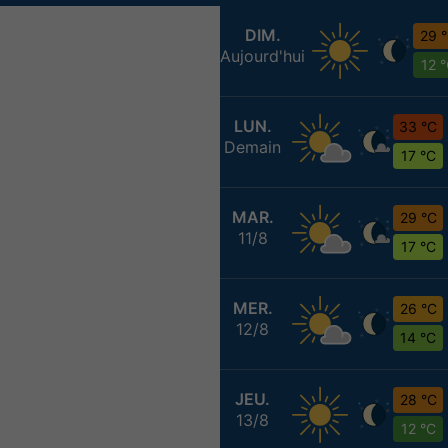
DIM.
29 
Aujourd'hui
12 
LUN.
33 °C
Demain
17 °C
MAR.
29 °C
11/8
17 °C
MER.
26 °C
12/8
14 °C
JEU.
28 °C
13/8
12 °C