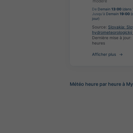
modéré
De
Demain
13:00
(dans 1
Jusqu'à
Demain
19:00
(
jour)
Source:
Slovakia: Sl
hydrometeorologický
Dernière mise à jour:
heures
Afficher plus
Météo heure par heure à My