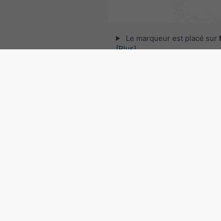
Le marqueur est placé sur
[Plus]
© 2026 meteoblue,
NOAA Satellites 
EUMETSAT
. Données de foudre fourni
nowcast
.
Suivre meteoblu
pour des informations météorol
intéressantes
Radar et prévision de précip
court terme, Slovaquie
©