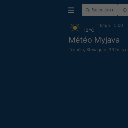
1 km/h
5:00
12 °C
Météo Myjava
Trenčín
,
Slovaquie
,
332m s.n