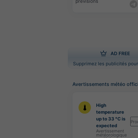
prévisions
AD FREE
Supprimez les publicités pour
Avertissements météo offic
High
temperature
up to 33 °C is
Pro
expected
Avertissement
météorologique