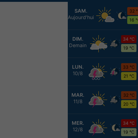
SAM.
32 
Aujourd'hui
16 
DIM.
34 °C
Demain
19 °C
LUN.
33 °C
10/8
21 °C
MAR.
32 °C
11/8
20 °C
MER.
34 °C
12/8
19 °C