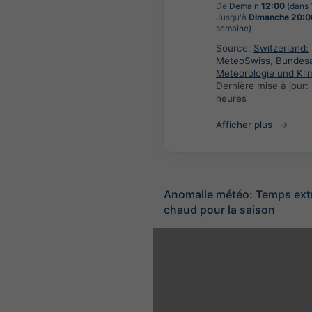
De
Demain
12:00
(dans 1
Jusqu'à
Dimanche 20:0
semaine)
Source:
Switzerland:
MeteoSwiss, Bundesa
Meteorologie und Kli
Dernière mise à jour:
heures
Afficher plus
Anomalie météo: Temps ex
chaud pour la saison