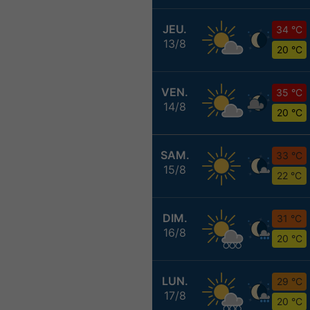
JEU.
34 °C
13/8
20 °C
VEN.
35 °C
14/8
20 °C
SAM.
33 °C
15/8
22 °C
DIM.
31 °C
16/8
20 °C
LUN.
29 °C
17/8
20 °C