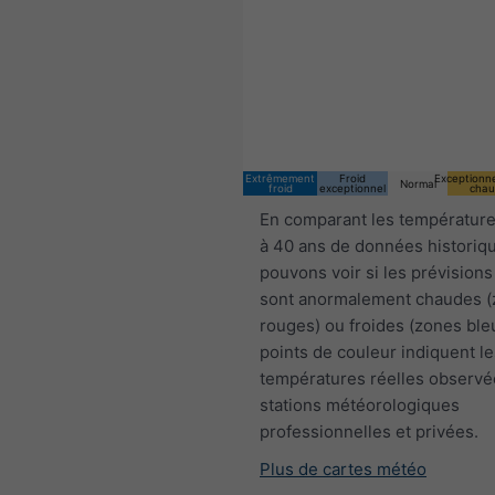
Extrêmement
Froid
Exceptionn
Normal
froid
exceptionnel
chau
En comparant les température
à 40 ans de données historiq
pouvons voir si les prévisions
sont anormalement chaudes 
rouges) ou froides (zones ble
points de couleur indiquent le
températures réelles observé
stations météorologiques
professionnelles et privées.
Plus de cartes météo