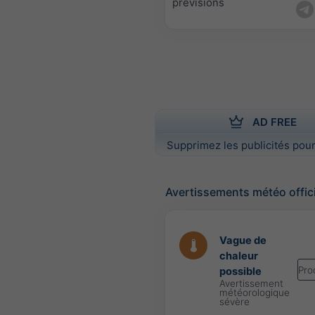
prévisions
AD FREE
Supprimez les publicités pour
Avertissements météo offic
Vague de
chaleur
Pro
possible
Avertissement
météorologique
sévère