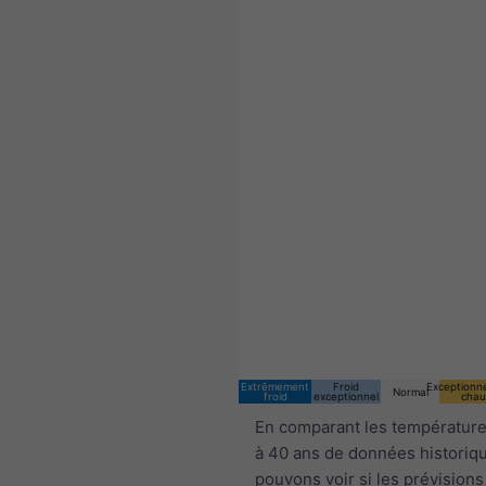
10:00 CEST
Sun 9
Mon 10
Extrêmement
Froid
Exceptionn
Normal
froid
exceptionnel
chau
En comparant les température
à 40 ans de données historiq
pouvons voir si les prévisions