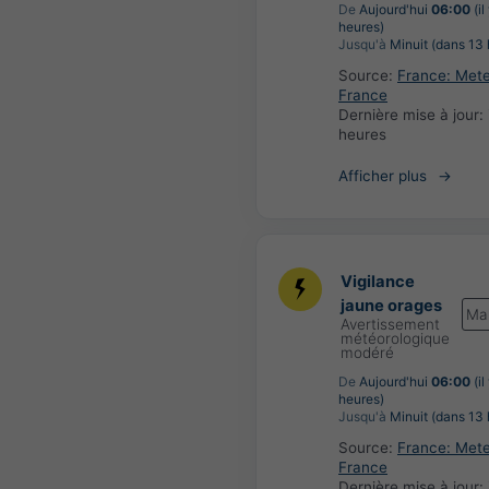
De
Aujourd'hui
06:00
(il
heures)
Jusqu'à
Minuit (dans 13 
Source:
France: Met
France
Dernière mise à jour:
heures
Afficher plus
Vigilance
jaune orages
Ma
Avertissement
météorologique
modéré
De
Aujourd'hui
06:00
(il
heures)
Jusqu'à
Minuit (dans 13 
Source:
France: Met
France
Dernière mise à jour: