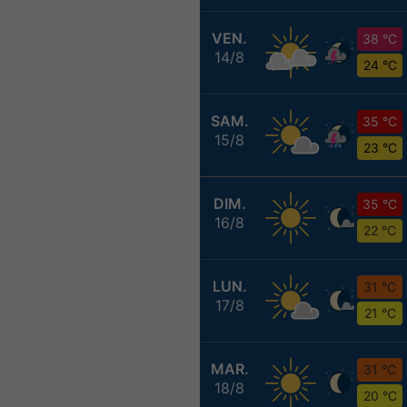
VEN.
38 °C
14/8
24 °C
SAM.
35 °C
15/8
23 °C
DIM.
35 °C
16/8
22 °C
LUN.
31 °C
17/8
21 °C
MAR.
31 °C
18/8
20 °C