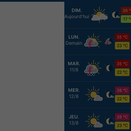
DIM.
36 
Aujourd'hui
17 
LUN.
35 °C
Demain
23 °C
MAR.
35 °C
11/8
22 °C
MER.
38 °C
12/8
22 °C
JEU.
39 °C
13/8
23 °C