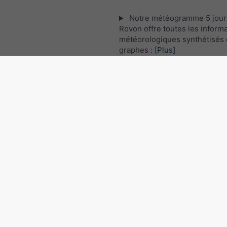
Notre météogramme 5 jour
Rovon offre toutes les inform
météorologiques synthétisés 
graphes :
[Plus]
Les images satellites actuel