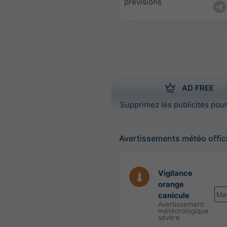
prévisions
AD FREE
Supprimez les publicités pour
Avertissements météo offic
Vigilance
orange
Ma
canicule
Avertissement
météorologique
sévère