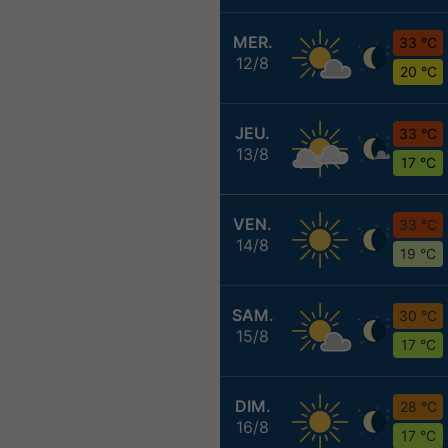
MER.
33 °C
12/8
20 °C
JEU.
33 °C
13/8
17 °C
VEN.
33 °C
14/8
19 °C
SAM.
30 °C
15/8
17 °C
DIM.
28 °C
16/8
17 °C