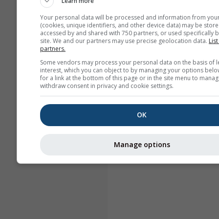
Learn more
Your personal data will be processed and information from you
(cookies, unique identifiers, and other device data) may be store
accessed by and shared with 750 partners, or used specifically b
site. We and our partners may use precise geolocation data.
List
partners.
Some vendors may process your personal data on the basis of l
interest, which you can object to by managing your options belo
for a link at the bottom of this page or in the site menu to manag
withdraw consent in privacy and cookie settings.
OK
Manage options