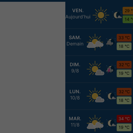
VEN.
29 
Aujourd'hui
14 
SAM.
33 °C
Demain
18 °C
DIM.
32 °C
9/8
19 °C
LUN.
32 °C
10/8
18 °C
MAR.
34 °C
11/8
19 °C