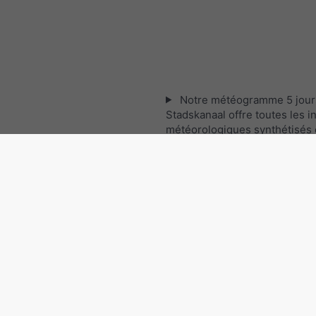
Notre météogramme 5 jour
Stadskanaal offre toutes les i
météorologiques synthétisés 
graphes :
[Plus]
Les images satellites actuel
Bas