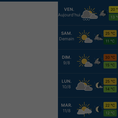
VEN.
20 
Aujourd'hui
13 
SAM.
25 °C
Demain
11 °C
DIM.
30 °C
9/8
15 °C
LUN.
25 °C
10/8
14 °C
MAR.
22 °C
11/8
12 °C