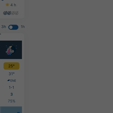
4 h
3 h
1 h
0 h
3h
1h
25°
31°
ENE
1-1
3
75%