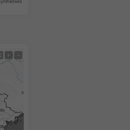
synthétisés
Satellite
+
−
Sans radar
Avec radar
Température mesurée
Précipitations mesurées
Screenshot
©