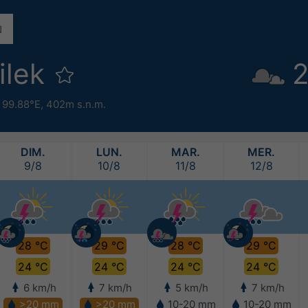
ilek
2
 99.88°E,
402m s.n.m.
DIM.
LUN.
MAR.
MER.
9/8
10/8
11/8
12/8
28 °C
29 °C
28 °C
29 °C
24 °C
24 °C
24 °C
24 °C
6 km/h
7 km/h
5 km/h
7 km/h
>20 mm
>20 mm
10-20 mm
10-20 mm