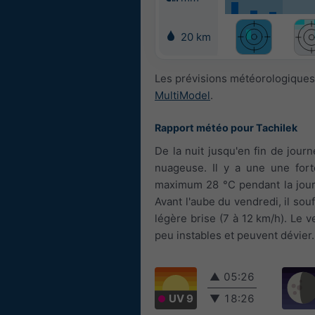
20 km
Les prévisions météorologiques
MultiModel
.
Rapport météo pour Tachilek
De la nuit jusqu'en fin de jou
nuageuse. Il y a une une forte
maximum 28 °C pendant la journ
Avant l'aube du vendredi, il souf
légère brise (7 à 12 km/h). Le 
peu instables et peuvent dévier.
▲
05:26
UV 9
▼
18:26