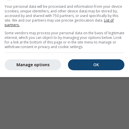
u'une
2h prévision
. Les croix orange indiquent la foudre. Donnée
Your personal data will be processed and information from your device
(cookies, unique identifiers, and other device data) may be stored by,
ux États-Unis, en Europe et en Australie). Une bruine ou une l
accessed by and shared with 750 partners, or used specifically by this
our le radar.
L'intensité des précipitations
est codée par couleur
site. We and our partners may use precise geolocation data.
List of
partners.
Some vendors may process your personal data on the basis of legitimate
interest, which you can object to by managing your options below. Look
for a link at the bottom of this page or in the site menu to manage or
withdraw consent in privacy and cookie settings.
e à Tachilek
Manage options
OK