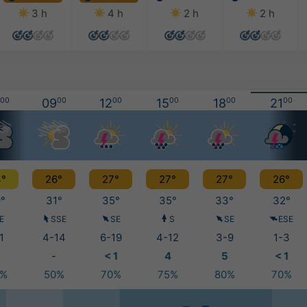
3 h
4 h
2 h
2 h
00
09
00
12
00
15
00
18
00
21
00
°
26°
27°
27°
27°
26°
°
31°
35°
35°
33°
32°
E
SSE
SE
S
SE
ESE
1
4-14
6-19
4-12
3-9
1-3
-
< 1
4
5
< 1
5%
50%
70%
75%
80%
70%