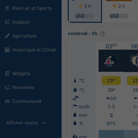
2 h
2 h
Plein air et Sports
Aviation
vendredi
-
3h
Agriculture
03
00
06
Historique et Climat
Widgets
°C
23°
23
Nouvelles
°C
29°
29
ESE
Communauté
km/h
1-5
1-
mm
2
-
Afficher moins
%
80%
6
mm