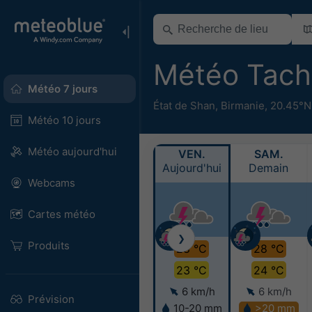
Météo Tach
Météo 7 jours
État de Shan
,
Birmanie
,
20.45°N
Météo 10 jours
Météo aujourd'hui
VEN.
SAM.
Aujourd'hui
Demain
Webcams
Cartes météo
❯
Produits
28 °C
28 °C
23 °C
24 °C
6 km/h
6 km/h
Prévision
10-20 mm
>20 mm