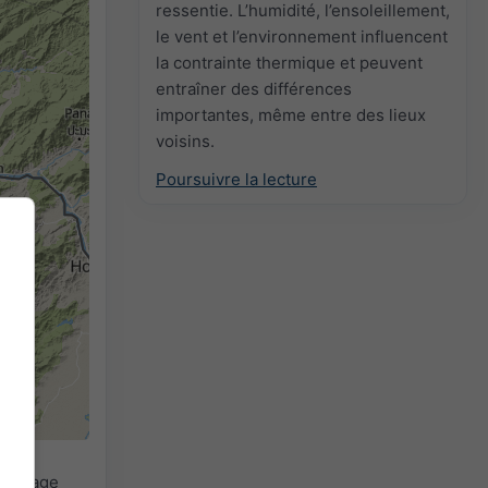
ressentie. L’humidité, l’ensoleillement,
le vent et l’environnement influencent
la contrainte thermique et peuvent
entraîner des différences
importantes, même entre des lieux
voisins.
Poursuivre la lecture
2h
18h
24h
la plage