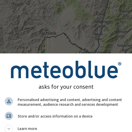
asks for your consent
1h
3h
6h
9h
1
Personalised advertising and content, advertising and content
measurement, audience research and services development
21:05
21:20
21:35
21:50
22:05
22:20
22:35
Store and/or access information on a device
Modéré
Fort
Très fort
Grêle
Learn more
hilek. Cette animation montre le
radar des précipitations
pour 