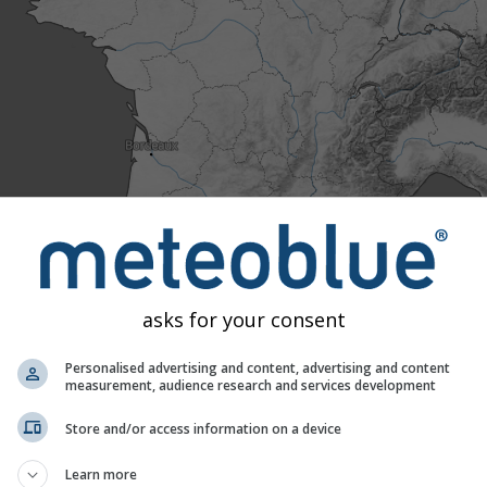
asks for your consent
Personalised advertising and content, advertising and content
measurement, audience research and services development
Exceptionnellement
Store and/or access information on a device
nnel
Normal
Extrêmement chaud
chaud
 actuelles à 40 ans de données historiques, nous pouvons voir
Learn more