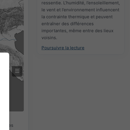
ressentie. L’humidité, l’ensoleillement,
le vent et l’environnement influencent
la contrainte thermique et peuvent
entraîner des différences
importantes, même entre des lieux
voisins.
Poursuivre la lecture
 si les