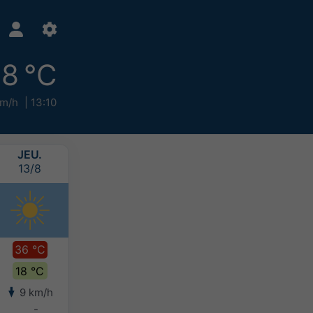
8 °C
km/h
13:10
JEU.
VEN.
SAM.
DIM.
13/8
14/8
15/8
16/8
36 °C
36 °C
32 °C
30 °C
18 °C
21 °C
19 °C
18 °C
9 km/h
14 km/h
14 km/h
14 km/h
-
-
-
-