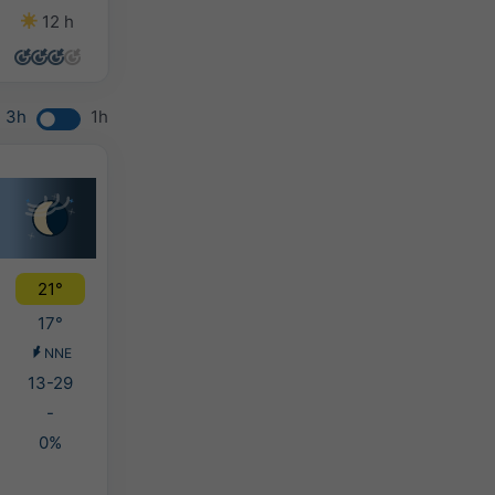
12 h
14 h
14 h
12 h
3h
1h
21°
17°
NNE
13-29
-
0%