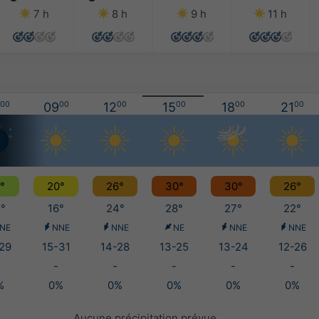
7 h
8 h
9 h
11 h
00
09
00
12
00
15
00
18
00
21
00
°
20°
26°
30°
30°
26°
°
16°
24°
28°
27°
22°
NE
NNE
NNE
NE
NNE
NNE
29
15-31
14-28
13-25
13-24
12-26
-
-
-
-
-
%
0%
0%
0%
0%
0%
Aucune précipitation prévue