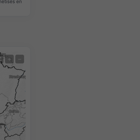
hétisés en
Satellite
+
−
Sans radar
Avec radar
Température mesurée
Précipitations mesurées
Screenshot
©