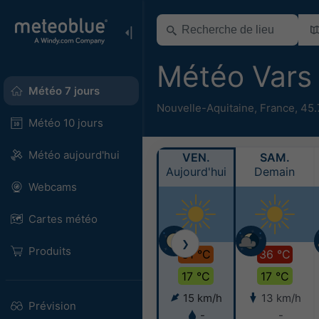
Météo Var
Météo 7 jours
Nouvelle-Aquitaine
,
France
,
45.
Météo 10 jours
Météo aujourd'hui
VEN.
SAM.
Aujourd'hui
Demain
Webcams
Cartes météo
❯
Produits
31 °C
36 °C
17 °C
17 °C
15 km/h
13 km/h
Prévision
-
-