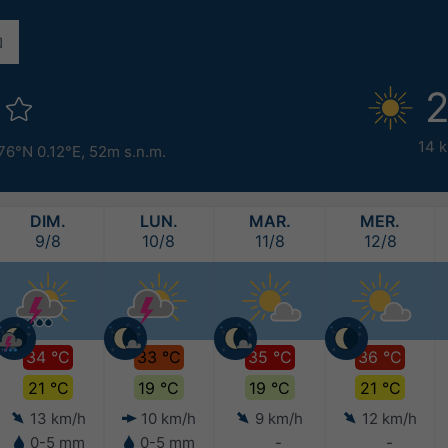
s
2
14 
76°N 0.12°E,
52m s.n.m.
DIM.
LUN.
MAR.
MER.
9/8
10/8
11/8
12/8
34 °C
33 °C
35 °C
36 °C
21 °C
19 °C
19 °C
21 °C
13 km/h
10 km/h
9 km/h
12 km/h
0-5 mm
0-5 mm
-
-