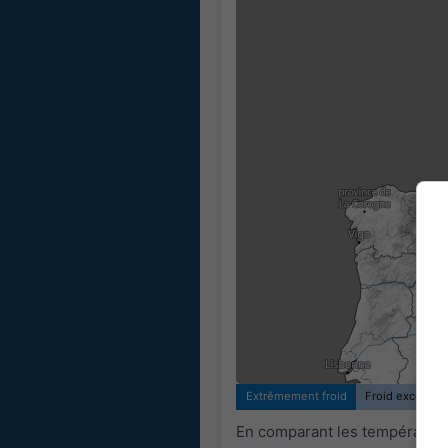
Extrêmement froid
Froid exceptio
En comparant les températures