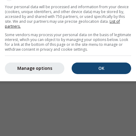
ormalement chaudes (zones rouges) ou froides (zones bleues). L
Your personal data will be processed and information from your device
ératures réelles observées par les stations météorologiques
(cookies, unique identifiers, and other device data) may be stored by,
accessed by and shared with 750 partners, or used specifically by this
site. We and our partners may use precise geolocation data.
List of
partners.
Some vendors may process your personal data on the basis of legitimate
interest, which you can object to by managing your options below. Look
for a link at the bottom of this page or in the site menu to manage or
withdraw consent in privacy and cookie settings.
re à Vars
Manage options
OK