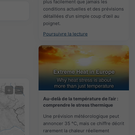
plus facilement que jamais les
conditions actuelles et des prévisions
détaillées d'un simple coup d'œil au
poignet.
Poursuivre la lecture
Prévision des extrêmes
+
−
Au-delà de la température de l’air :
Mesures de la température
comprendre le stress thermique
Auto (NEMSGLOBAL Global)
Une prévision météorologique peut
Screenshot
©
annoncer 35 °C, mais ce chiffre décrit
rarement la chaleur réellement