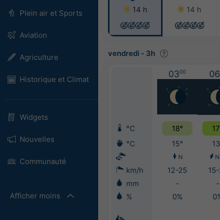
14 h
14 h
Plein air et Sports
Aviation
vendredi
-
3h
Agriculture
03
00
06
Historique et Climat
Widgets
°C
18°
17
Nouvelles
°C
15°
13
N
N
Communauté
km/h
12-25
15-
mm
-
-
Afficher moins
%
0%
0