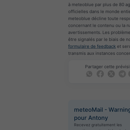
à meteoblue par plus de 80 a
officielles dans le monde entie
meteoblue décline toute respo
concernant le contenu ou la n
avertissements. Les problèm
être signalés par le biais de n
formulaire de feedback
et ser
transmis aux instances conce
Partager cette prévis
meteoMail - Warnin
pour Antony
Recevez gratuitement les