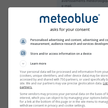
avertissements météorologiq
e-mail.
L'inscription à meteoMail est 
et peut être annulée à tout 
asks for your consent
Personalised advertising and content, advertising and c
measurement, audience research and services develop
Abonnez-vous à la newsl
Store and/or access information on a device
Learn more
Your personal data will be processed and information from you
(cookies, unique identifiers, and other device data) may be store
accessed by and shared with 750 partners, or used specifically b
site. We and our partners may use precise geolocation data.
List
partners.
Some vendors may process your personal data on the basis of l
interest, which you can object to by managing your options belo
for a link at the bottom of this page or in the site menu to manag
withdraw consent in privacy and cookie settings.