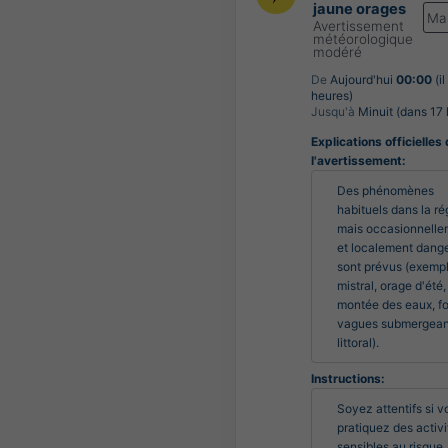
jaune orages
Ma
Avertissement
météorologique
modéré
De
Aujourd'hui
00:00
(il
heures)
Jusqu'à
Minuit (dans 17 
Explications officielles
l'avertissement:
Des phénomènes 
habituels dans la rég
mais occasionnelle
et localement dange
sont prévus (exemple
mistral, orage d'été, 
montée des eaux, for
vagues submergeant
littoral).
Instructions:
Soyez attentifs si v
pratiquez des activi
sensibles au risque 