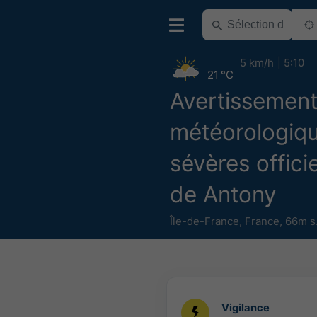
5 km/h
5:10
21 °C
Avertissemen
météorologiq
sévères offici
de Antony
Île-de-France
,
France
,
66m s
Vigilance