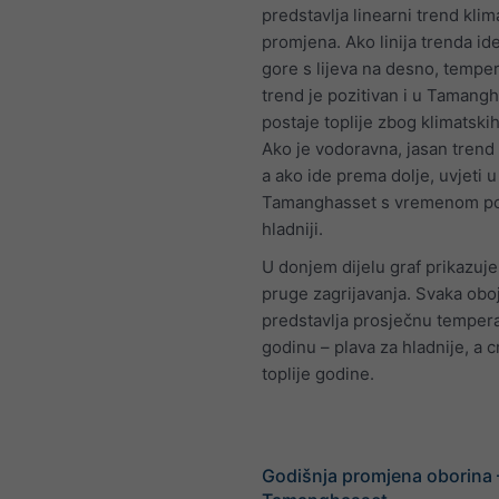
predstavlja linearni trend klim
promjena. Ako linija trenda i
gore s lijeva na desno, temper
trend je pozitivan i u Tamang
postaje toplije zbog klimatski
Ako je vodoravna, jasan trend n
a ako ide prema dolje, uvjeti u
Tamanghasset s vremenom po
hladniji.
U donjem dijelu graf prikazuj
pruge zagrijavanja. Svaka obo
predstavlja prosječnu temper
godinu – plava za hladnije, a 
toplije godine.
Godišnja promjena oborina 