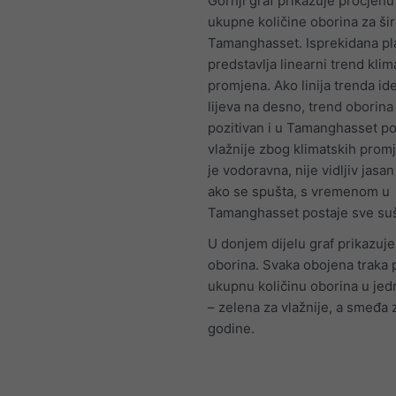
Gornji graf prikazuje procjenu
ukupne količine oborina za ši
Tamanghasset. Isprekidana pla
predstavlja linearni trend klim
promjena. Ako linija trenda id
lijeva na desno, trend oborina
pozitivan i u Tamanghasset po
vlažnije zbog klimatskih prom
je vodoravna, nije vidljiv jasan
ako se spušta, s vremenom u
Tamanghasset postaje sve su
U donjem dijelu graf prikazuje 
oborina. Svaka obojena traka 
ukupnu količinu oborina u jed
– zelena za vlažnije, a smeđa 
godine.