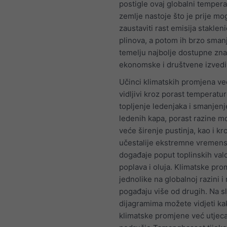
postigle ovaj globalni temperat
zemlje nastoje što je prije m
zaustaviti rast emisija staklen
plinova, a potom ih brzo smanj
temelju najbolje dostupne zna
ekonomske i društvene izvedi
Učinci klimatskih promjena ve
vidljivi kroz porast temperatur
topljenje ledenjaka i smanjenj
ledenih kapa, porast razine m
veće širenje pustinja, kao i kr
učestalije ekstremne vremen
događaje poput toplinskih val
poplava i oluja. Klimatske pro
jednolike na globalnoj razini i
pogađaju više od drugih. Na s
dijagramima možete vidjeti ka
klimatske promjene već utjeca