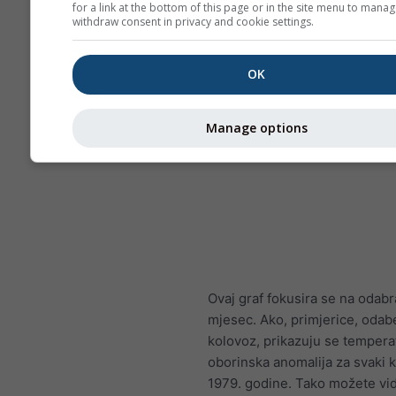
for a link at the bottom of this page or in the site menu to manag
withdraw consent in privacy and cookie settings.
OK
Manage options
Ovaj graf fokusira se na odabr
mjesec. Ako, primjerice, odab
kolovoz, prikazuju se tempera
oborinska anomalija za svaki 
1979. godine. Tako možete vid