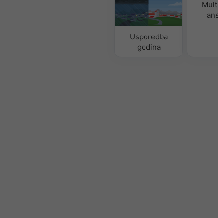
Mult
an
Usporedba
godina