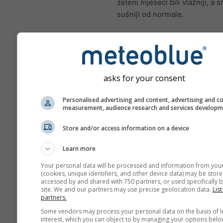
zeleni mjeseci bili vlažniji, a 
sušniji od normale.
Klimatske promjene – Tama
anomalija temperature i obo
asks for your consent
mjesecima
Personalised advertising and content, advertising and c
Mjesec
measurement, audience research and services develop
Jan
Feb
Mar
A
Store and/or access information on a device
May
Jun
Jul
Au
Learn more
Sep
Oct
Nov
De
Your personal data will be processed and information from you
(cookies, unique identifiers, and other device data) may be store
accessed by and shared with 750 partners, or used specifically b
site. We and our partners may use precise geolocation data.
List
partners.
Some vendors may process your personal data on the basis of l
interest, which you can object to by managing your options belo