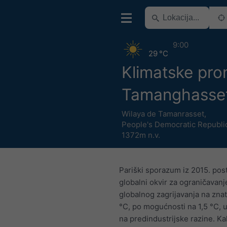
9:00
29 °C
Klimatske pro
Tamanghasse
Wilaya de Tamanrasset
,
People's Democratic Republic
1372m n.v.
Pariški sporazum iz 2015. post
globalni okvir za ograničavanj
globalnog zagrijavanja na zna
°C, po mogućnosti na 1,5 °C, 
na predindustrijske razine. Ka