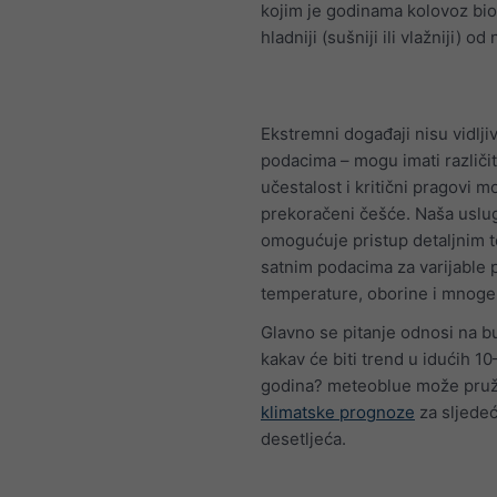
kojim je godinama kolovoz bio to
hladniji (sušniji ili vlažniji) od
Ekstremni događaji nisu vidlji
podacima – mogu imati različi
učestalost i kritični pragovi m
prekoračeni češće. Naša usl
omogućuje pristup detaljnim 
satnim podacima za varijable 
temperature, oborine i mnoge
Glavno se pitanje odnosi na b
kakav će biti trend u idućih 1
godina? meteoblue može pruži
klimatske prognoze
za sljede
desetljeća.