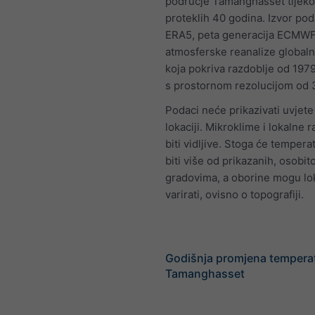
područje Tamanghasset tijek
proteklih 40 godina. Izvor pod
ERA5, peta generacija ECMW
atmosferske reanalize globaln
koja pokriva razdoblje od 197
s prostornom rezolucijom od 
Podaci neće prikazivati uvjete
lokaciji. Mikroklime i lokalne 
biti vidljive. Stoga će tempera
biti više od prikazanih, osobit
gradovima, a oborine mogu lo
varirati, ovisno o topografiji.
Godišnja promjena tempera
Tamanghasset