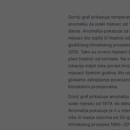
Gornji graf prikazuje tempera
anomaliju za svaki mjesec od 
danas. Anomalija pokazuje za 
mjesec bio topliji ili hladniji o
godišnjeg klimatskog prosjek
2010. Tako su crveni mjeseci bil
plavi hladniji od normale. Na v
lokacija vidjet ćete porast broj
mjeseci tijekom godina, što o
globalno zatopljenje povezan
klimatskim promjenama.
Donji graf prikazuje anomaliju
svaki mjesec od 1979. do dana
Anomalija pokazuje je li u mj
više ili manje oborina od 30-
klimatskog prosjeka 1980.–20