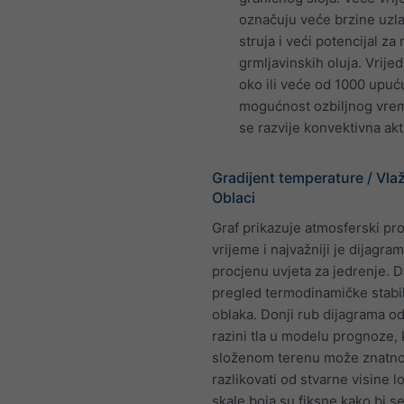
označuju veće brzine uzl
struja i veći potencijal za 
grmljavinskih oluja. Vrije
oko ili veće od 1000 upuć
mogućnost ozbiljnog vre
se razvije konvektivna akt
Gradijent temperature / Vla
Oblaci
Graf prikazuje atmosferski pro
vrijeme i najvažniji je dijagra
procjenu uvjeta za jedrenje. D
pregled termodinamičke stabil
oblaka. Donji rub dijagrama o
razini tla u modelu prognoze, 
složenom terenu može znatn
razlikovati od stvarne visine l
skale boja su fiksne kako bi 