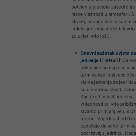
potcjenjuju uvjete za jedrenj
niske vlažnosti u atmosferi. S
strane, osobito zimi s suhim 
indeks jedrenja može biti vrlo
su uvjeti vrlo loši.
Dnevni sažetak uvjeta za
jedrenje (ThrHGT):
Za sva
prikazane su najveće visi
termika kao i najveća oče
visina jedrenja za jedrilic
su u metrima iznad razine
Kao i kod ostalih indeksa,
vrijednosti su vrlo približn
stvarno primjenjive u sl
terenu. Vrijednost od 0 m
označuje da suhe termike
podržavaju jedrilicu. Nada