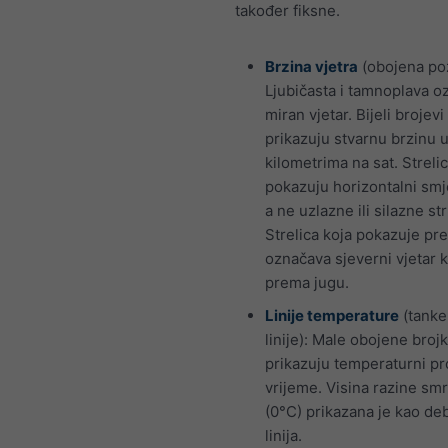
također fiksne.
Brzina vjetra
(obojena po
Ljubičasta i tamnoplava o
miran vjetar. Bijeli brojevi
prikazuju stvarnu brzinu 
kilometrima na sat. Strelic
pokazuju horizontalni smje
a ne uzlazne ili silazne str
Strelica koja pokazuje pr
označava sjeverni vjetar k
prema jugu.
Linije temperature
(tanke
linije): Male obojene broj
prikazuju temperaturni pro
vrijeme. Visina razine sm
(0°C) prikazana je kao de
linija.