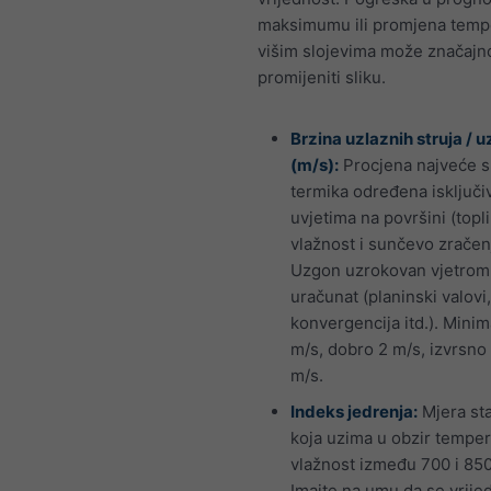
maksimumu ili promjena temp
višim slojevima može značajn
promijeniti sliku.
Brzina uzlaznih struja / 
(m/s):
Procjena najveće 
termika određena isključi
uvjetima na površini (topli
vlažnost i sunčevo zračen
Uzgon uzrokovan vjetrom 
uračunat (planinski valovi,
konvergencija itd.). Minim
m/s, dobro 2 m/s, izvrsno
m/s.
Indeks jedrenja:
Mjera sta
koja uzima u obzir temper
vlažnost između 700 i 85
Imajte na umu da se vrije