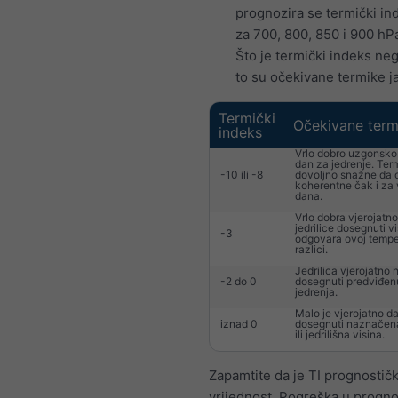
prognozira se termički ind
za 700, 800, 850 i 900 hP
Što je termički indeks nega
to su očekivane termike j
Termički
Očekivane term
indeks
Vrlo dobro uzgonsko 
dan za jedrenje. Ter
-10 ili -8
dovoljno snažne da 
koherentne čak i za 
dana.
Vrlo dobra vjerojatno
jedrilice dosegnuti v
-3
odgovara ovoj tempe
razlici.
Jedrilica vjerojatno
-2 do 0
dosegnuti predviđen
jedrenja.
Malo je vjerojatno d
iznad 0
dosegnuti naznačen
ili jedrilišna visina.
Zapamtite da je TI prognostič
vrijednost. Pogreška u progn