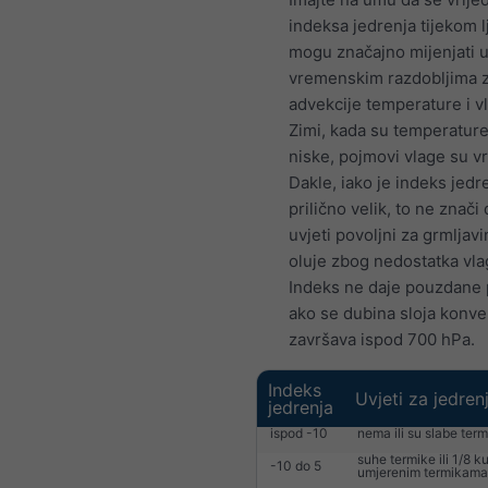
indeksa jedrenja tijekom l
mogu značajno mijenjati u
vremenskim razdobljima 
advekcije temperature i v
Zimi, kada su temperature
niske, pojmovi vlage su vr
Dakle, iako je indeks jedr
prilično velik, to ne znači
uvjeti povoljni za grmljav
oluje zbog nedostatka vla
Indeks ne daje pouzdane
ako se dubina sloja konve
završava ispod 700 hPa.
Indeks
Uvjeti za jedren
jedrenja
ispod -10
nema ili su slabe ter
suhe termike ili 1/8 
-10 do 5
umjerenim termikama