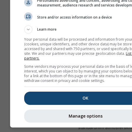
Personalised advertising and content, advertising and c
measurement, audience research and services develop
Ovo je primjer izvrsnih uvjeta
Store and/or access information on a device
kakvi se često javljaju u Bitt
(Namibija), jednom od najbolji
Learn more
jedrenje na svijetu. Takvi se u
Your personal data will be processed and information from you
neće pojaviti na većini mjesta, 
(cookies, unique identifiers, and other device data) may be store
obrasce koji dosežu niže visi
accessed by and shared with 750 partners, or used specifically b
site. We and our partners may use precise geolocation data.
List
naći gotovo posvuda u dobrim
partners.
Some vendors may process your personal data on the basis of l
Lapse rate
se mjeri u kel
interest, which you can object to by managing your options belo
for a link at the bottom of this page or in the site menu to manag
100 m razlike u visini. To
withdraw consent in privacy and cookie settings.
vrijednost ispisana je bije
oznakama na linijama kont
OK
Inverzije (vrlo stabilni uvj
pozitivne vrijednosti i ob
od žute do crvene. Granic
Manage options
između zelene i plave od
standardnim atmosferski