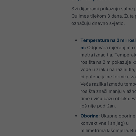
Svi dijagrami prikazuju satne 
Quilmes tijekom 3 dana. Žuta 
označuju dnevno svjetlo.
Temperatura na 2 m i rosi
m:
Odgovara mjerenjima 
metra iznad tla. Temperat
rosišta na 2 m pokazuje ko
vode u zraku na razini tla
bi potencijalne termike z
Veća razlika između tempe
rosišta znači manju vlažno
time i višu bazu oblaka. F
još nije podržan.
Oborine:
Ukupne oborine 
konvektivne i snijeg) u
milimetrima kišomjera. Bu