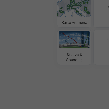
Karte vremena
his
Stueve &
Sounding