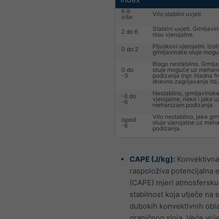
6 ili
Vrlo stabilni uvjeti.
više
Stabilni uvjeti. Grmljavi
2 do 6
nisu vjerojatne.
Pljuskovi vjerojatni. Izol
0 do 2
grmljavinske oluje mogu
Blago nestabilno. Grmlj
0 do
oluje moguće uz mehan
-3
podizanja (npr. hladna fr
dnevno zagrijavanje itd.)
Nestabilno, grmljavinske
-6 do
vjerojatne, neke i jake u
-6
mehanizam podizanja.
Vrlo nestabilno, jake gr
ispod
oluje vjerojatne uz meh
-6
podizanja.
CAPE (J/kg):
Konvektivna
raspoloživa potencijalna 
(CAPE) mjeri atmosfersku
stabilnost koja utječe na 
dubokih konvektivnih obl
graničnog sloja. Veće vrij