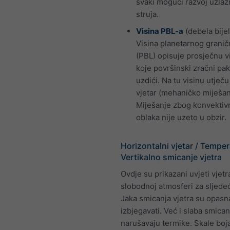
svaki mogući razvoj uzlaz
struja.
Visina PBL-a
(debela bijela
Visina planetarnog granič
(PBL) opisuje prosječnu v
koje površinski zračni pa
uzdići. Na tu visinu utječu
vjetar (mehaničko miješan
Miješanje zbog konvektiv
oblaka nije uzeto u obzir.
Horizontalni vjetar / Temper
Vertikalno smicanje vjetra
Ovdje su prikazani uvjeti vjetr
slobodnoj atmosferi za sljede
Jaka smicanja vjetra su opasna
izbjegavati. Već i slaba smican
narušavaju termike. Skale boj