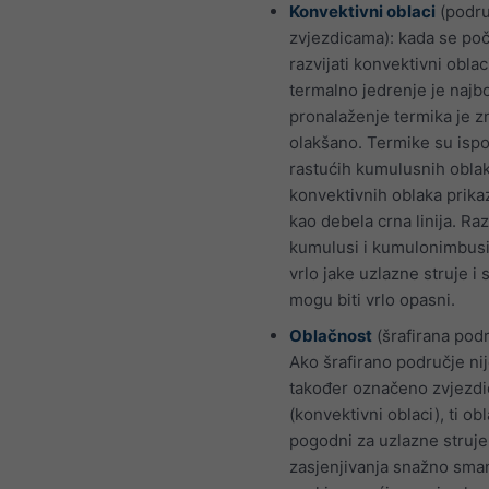
Konvektivni oblaci
(podru
zvjezdicama): kada se po
razvijati konvektivni oblac
termalno jedrenje je najbo
pronalaženje termika je z
olakšano. Termike su isp
rastućih kumulusnih obla
konvektivnih oblaka prika
kao debela crna linija. Raz
kumulusi i kumulonimbusi
vrlo jake uzlazne struje i 
mogu biti vrlo opasni.
Oblačnost
(šrafirana podr
Ako šrafirano područje ni
također označeno zvjezd
(konvektivni oblaci), ti obl
pogodni za uzlazne struje
zasjenjivanja snažno sma