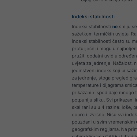
Indeksi stabilnosti
Indeksi stabilnosti
ne
smiju se
sažetkom termičkih uvjeta. Raz
indeksi stabilnosti često su
proturječni i mogu u najbolje
pružiti dodatni uvid u određe
uvjeta za jedrenje. Nažalost, n
jedinstveni indeks koji bi saž
za jedrenje, stoga pregled gra
temperature i dijagrama smica
prikazanih ispod daje mnogo t
potpuniju sliku. Svi prikazani 
skalirani su u 4 razine: loše, pr
dobro i izvrsno. Nisu svi indek
pouzdani u svim vremenskim uv
geografskim regijama. Na prim
suhim klimama CAPE i Lifted 