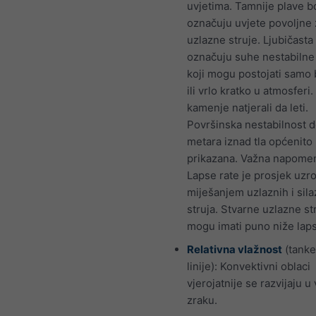
uvjetima. Tamnije plave b
označuju uvjete povoljne 
uzlazne struje. Ljubičasta
označuju suhe nestabilne
koji mogu postojati samo b
ili vrlo kratko u atmosferi. 
kamenje natjerali da leti.
Površinska nestabilnost 
metara iznad tla općenito 
prikazana. Važna napome
Lapse rate je prosjek uzr
miješanjem uzlaznih i sila
struja. Stvarne uzlazne st
mogu imati puno niže laps
Relativna vlažnost
(tanke
linije): Konvektivni oblaci
vjerojatnije se razvijaju 
zraku.