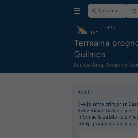
14:05
12 °C
Termalna progn
Quilmes
Buenos Aires
,
Argentine Rep
point+
Ovo je samo primjer za Base
Switzerland. Da biste vidjel
informacije za bilo koje mje
Zemlji, pretplatite se na poi