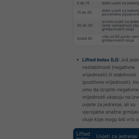
5 do 15
dobri uvjeti za jedren
dobri uvjeti za jedren
15 do 20
povremene pljuskove
izvrsni uvjeti za jedren
20 do 30
raste vjerojatnost plj
grmljavinskih oluja
više od 60 posto vjer
iznad 30
grmljavinskih oluja
Lifted Index (LI):
Još jedn
nestabilnosti (negativne
vrijednosti) ili stabilnosti
(pozitivne vrijednosti). Im
umu da izrazito negativne
vrijednosti ukazuju na izv
uvjete za jedrenje, ali su
vjerojatne snažne grmlja
oluje koje mogu biti vrlo 
Lifted
Uvjeti za jedrenje
Index