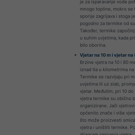
je za isparavanje vode po
mnogo topline, mokro se 
sporije zagrijava i stoga 
pogodno za termike od su
Također, termike započinj
u suhim uvjetima, kada pri
bilo oborina.
Vjetar na 10 m i vjetar na
Brzine vjetra na 10 i 80 m
iznad tla u kilometrima na 
Termike se razvijaju pri m
uvjetima ili uz slab, promj
vjetar. Međutim, pri 10 do
vjetra termike su obično b
organizirane. Jači vjetrovi
općenito znače i više vjet
što može proizvesti smic
vjetra i uništiti termike. 
dijagram smicanja vjetra.