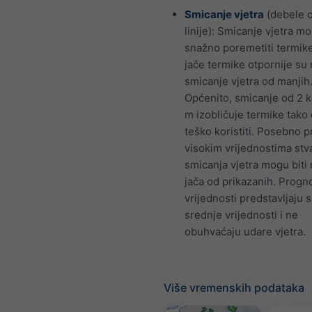
Smicanje vjetra
(debele 
linije): Smicanje vjetra m
snažno poremetiti termike
jače termike otpornije su 
smicanje vjetra od manjih
Općenito, smicanje od 2 
m izobličuje termike tako 
teško koristiti. Posebno p
visokim vrijednostima stv
smicanja vjetra mogu bit
jača od prikazanih. Progn
vrijednosti predstavljaju 
srednje vrijednosti i ne
obuhvaćaju udare vjetra.
Više vremenskih podataka