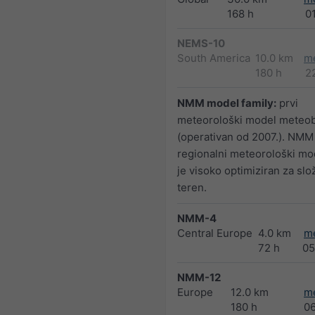
168 h
0
NEMS-10
South America
10.0 km
m
180 h
2
NMM model family:
prvi
meteorološki model meteo
(operativan od 2007.). NMM
regionalni meteorološki mod
je visoko optimiziran za slo
teren.
NMM-4
Central Europe
4.0 km
m
72 h
05
NMM-12
Europe
12.0 km
m
180 h
0