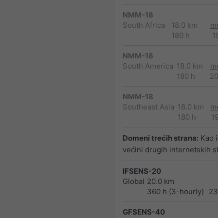
NMM-18
South Africa
18.0 km
m
180 h
1
NMM-18
South America
18.0 km
m
180 h
2
NMM-18
Southeast Asia
18.0 km
m
180 h
1
Domeni trećih strana:
Kao i
većini drugih internetskih s
IFSENS-20
Global
20.0 km
360 h (3-hourly)
23
GFSENS-40