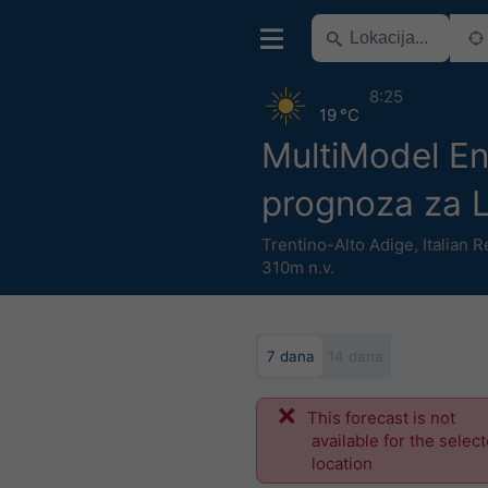
8:25
19 °C
MultiModel E
prognoza za 
Trentino-Alto Adige
,
Italian 
310m n.v.
7 dana
14 dana
This forecast is not
available for the selec
location