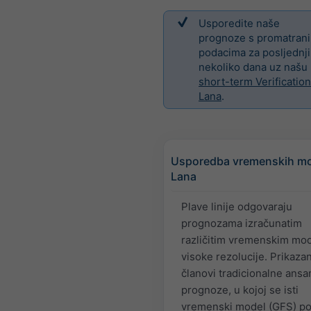
Usporedite naše
prognoze s promatran
podacima za posljednj
nekoliko dana uz našu
short-term Verification
Lana
.
Usporedba vremenskih mo
Lana
Plave linije odgovaraju
prognozama izračunatim
različitim vremenskim mo
visoke rezolucije. Prikazan
članovi tradicionalne ans
prognoze, u kojoj se isti
vremenski model (GFS) p