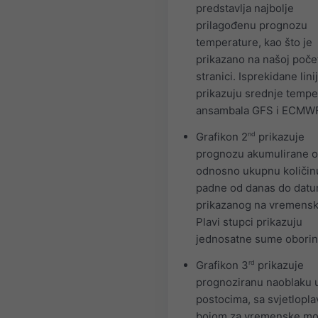
predstavlja najbolje
prilagođenu prognozu
temperature, kao što je
prikazano na našoj poče
stranici. Isprekidane lini
prikazuju srednje tempe
ansambala GFS i ECMWF
Grafikon 2
nd
prikazuje
prognozu akumulirane o
odnosno ukupnu količin
padne od danas do dat
prikazanog na vremensko
Plavi stupci prikazuju
jednosatne sume oborin
Grafikon 3
rd
prikazuje
prognoziranu naoblaku 
postocima, sa svjetlopl
bojom za vremenske mo