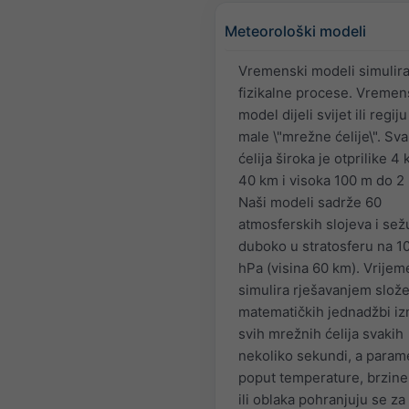
Meteorološki modeli
Vremenski modeli simulira
fizikalne procese. Vremen
model dijeli svijet ili regij
male \"mrežne ćelije\". Sv
ćelija široka je otprilike 4
40 km i visoka 100 m do 2
Naši modeli sadrže 60
atmosferskih slojeva i sež
duboko u stratosferu na 1
hPa (visina 60 km). Vrijem
simulira rješavanjem slož
matematičkih jednadžbi i
svih mrežnih ćelija svakih
nekoliko sekundi, a parame
poput temperature, brzine 
ili oblaka pohranjuju se za