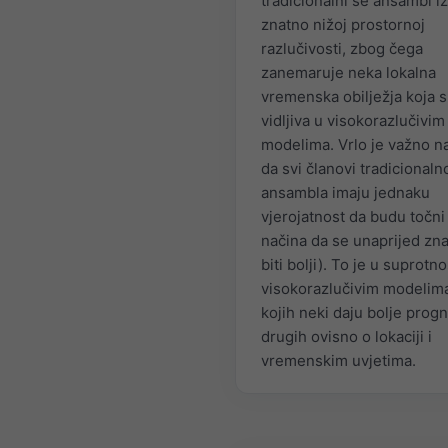
tradicionalni se ansambl i
znatno nižoj prostornoj
razlučivosti, zbog čega
zanemaruje neka lokalna
vremenska obilježja koja 
vidljiva u visokorazlučivim
modelima. Vrlo je važno na
da svi članovi tradicionaln
ansambla imaju jednaku
vjerojatnost da budu točn
načina da se unaprijed zna
biti bolji). To je u suprotno
visokorazlučivim modelim
kojih neki daju bolje prog
drugih ovisno o lokaciji i
vremenskim uvjetima.