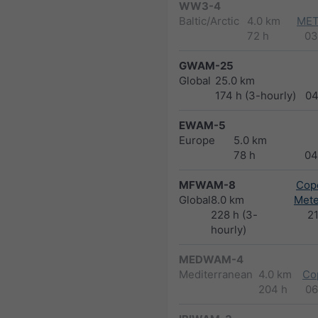
WW3-4
Baltic/Arctic
4.0 km
MET
72 h
03
GWAM-25
Global
25.0 km
174 h (3-hourly)
04
EWAM-5
Europe
5.0 km
78 h
04
MFWAM-8
Cope
Global
8.0 km
Met
228 h (3-
2
hourly)
MEDWAM-4
Mediterranean
4.0 km
Co
204 h
06