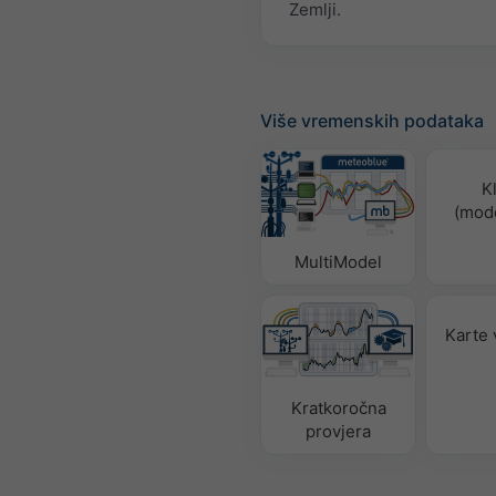
Zemlji.
Više vremenskih podataka
K
(mode
MultiModel
Karte
Kratkoročna
provjera