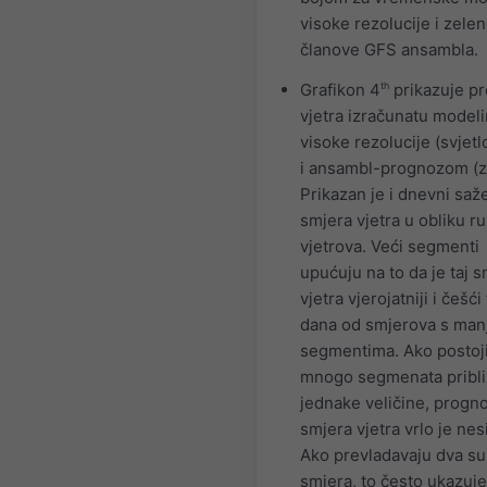
visoke rezolucije i zele
članove GFS ansambla.
Grafikon 4
th
prikazuje p
vjetra izračunatu model
visoke rezolucije (svjetl
i ansambl-prognozom (z
Prikazan je i dnevni saž
smjera vjetra u obliku r
vjetrova. Veći segmenti
upućuju na to da je taj s
vjetra vjerojatniji i češć
dana od smjerova s man
segmentima. Ako postoj
mnogo segmenata pribl
jednake veličine, progn
smjera vjetra vrlo je nes
Ako prevladavaju dva s
smjera, to često ukazuje