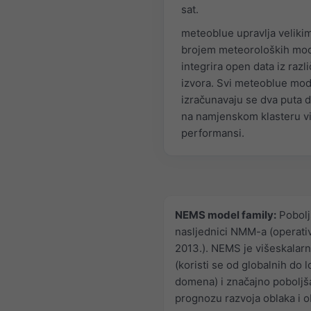
sat.
meteoblue upravlja veliki
brojem meteoroloških mod
integrira open data iz razli
izvora. Svi meteoblue mod
izračunavaju se dva puta 
na namjenskom klasteru v
performansi.
NEMS model family:
Pobolj
nasljednici NMM-a (operati
2013.). NEMS je višeskalar
(koristi se od globalnih do l
domena) i značajno poboljš
prognozu razvoja oblaka i o