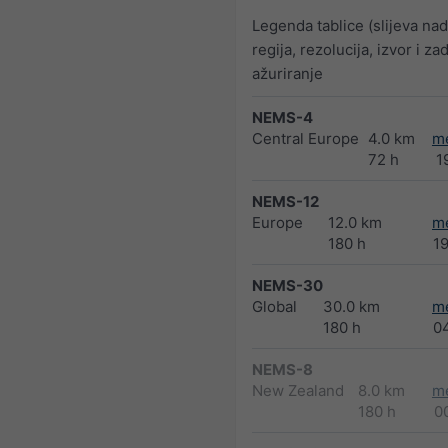
Legenda tablice (slijeva na
regija, rezolucija, izvor i za
ažuriranje
NEMS-4
Central Europe
4.0 km
m
72 h
1
NEMS-12
Europe
12.0 km
m
180 h
1
NEMS-30
Global
30.0 km
m
180 h
0
NEMS-8
New Zealand
8.0 km
m
180 h
0