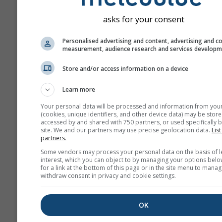
North America
5.0 km
NO
48 h
0
asks for your consent
NAM-3
Personalised advertising and content, advertising and c
measurement, audience research and services develop
North America
3.0 km
NO
60 h
03
Store and/or access information on a device
HRRR-2
Learn more
North America
3.0 km
NO
17 h
0
Your personal data will be processed and information from you
(cookies, unique identifiers, and other device data) may be store
FV3-5
accessed by and shared with 750 partners, or used specifically b
site. We and our partners may use precise geolocation data.
List
Alaska
5.0 km
NO
partners.
48 h
23
Some vendors may process your personal data on the basis of l
interest, which you can object to by managing your options belo
ARPEGE-25
for a link at the bottom of this page or in the site menu to manag
Global
25.0 km
withdraw consent in privacy and cookie settings.
96 h (3-
0
hourly)
OK
ARPEGE-11