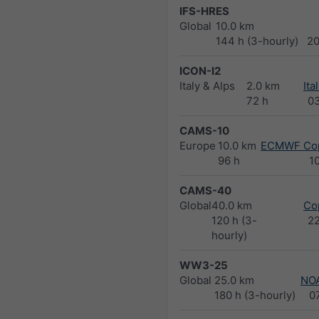
IFS-HRES
Global
10.0 km
144 h (3-hourly)
2
ICON-I2
Italy & Alps
2.0 km
Ita
72 h
0
CAMS-10
Europe
10.0 km
ECMWF Cop
96 h
1
CAMS-40
Global
40.0 km
Co
120 h (3-
2
hourly)
WW3-25
Global
25.0 km
NO
180 h (3-hourly)
0