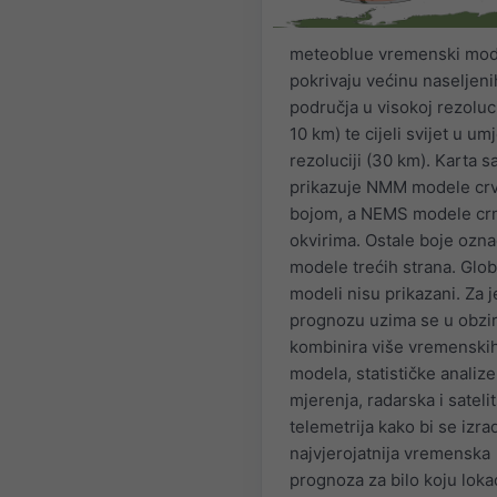
meteoblue vremenski mod
pokrivaju većinu naseljeni
područja u visokoj rezoluci
10 km) te cijeli svijet u um
rezoluciji (30 km). Karta s
prikazuje NMM modele c
bojom, a NEMS modele cr
okvirima. Ostale boje ozn
modele trećih strana. Glob
modeli nisu prikazani. Za 
prognozu uzima se u obzir
kombinira više vremenski
modela, statističke analize
mjerenja, radarska i sateli
telemetrija kako bi se izrad
najvjerojatnija vremenska
prognoza za bilo koju loka