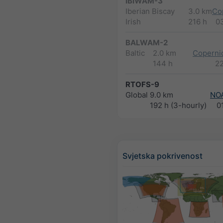
IBIWAM-3
Iberian Biscay
3.0 km
Co
Irish
216 h
0
BALWAM-2
Baltic
2.0 km
Copernic
144 h
2
RTOFS-9
Global
9.0 km
NO
192 h (3-hourly)
0
Svjetska pokrivenost