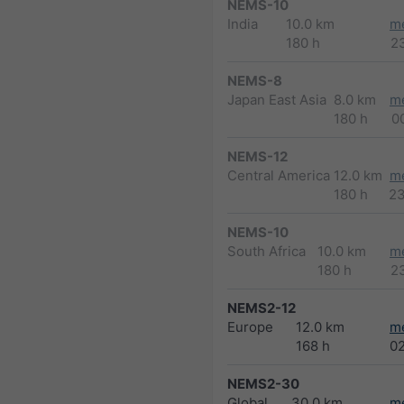
NEMS-10
India
10.0 km
m
180 h
2
NEMS-8
Japan East Asia
8.0 km
m
180 h
0
NEMS-12
Central America
12.0 km
m
180 h
2
NEMS-10
South Africa
10.0 km
m
180 h
2
NEMS2-12
Europe
12.0 km
m
168 h
0
NEMS2-30
Global
30.0 km
m