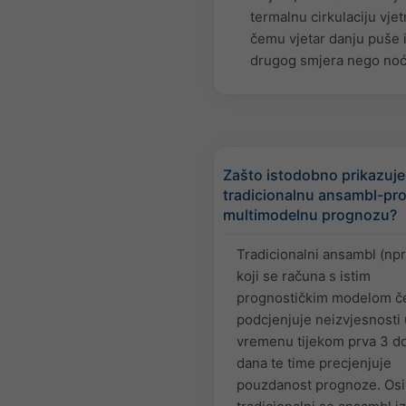
termalnu cirkulaciju vjetr
čemu vjetar danju puše 
drugog smjera nego noć
Zašto istodobno prikazuj
tradicionalnu ansambl-pr
multimodelnu prognozu?
Tradicionalni ansambl (npr
koji se računa s istim
prognostičkim modelom č
podcjenjuje neizvjesnosti 
vremenu tijekom prva 3 d
dana te time precjenjuje
pouzdanost prognoze. Osi