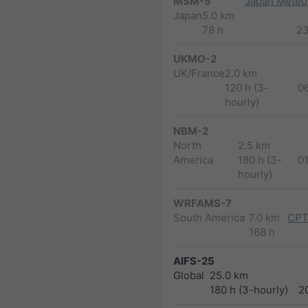
MSM-5
Japan Meteor
Japan
5.0 km
78 h
2
UKMO-2
UK/France
2.0 km
120 h (3-
0
hourly)
NBM-2
North
2.5 km
America
180 h (3-
0
hourly)
WRFAMS-7
South America
7.0 km
CPT
168 h
AIFS-25
Global
25.0 km
180 h (3-hourly)
2