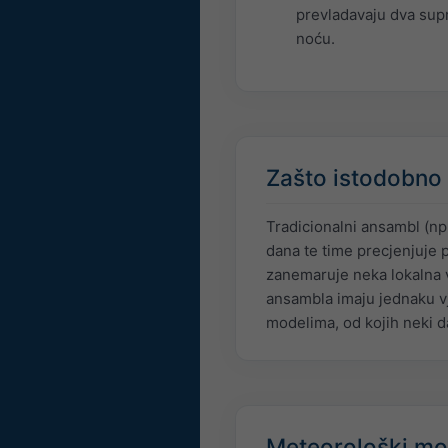
prevladavaju dva supr
noću.
Zašto istodobno
Tradicionalni ansambl (np
dana te time precjenjuje 
zanemaruje neka lokalna v
ansambla imaju jednaku vje
modelima, od kojih neki d
Meteorološki mo