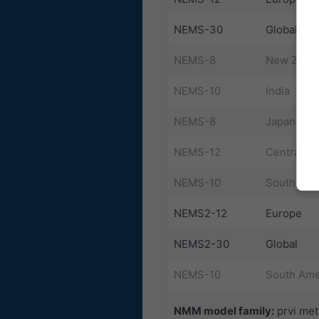
NEMS-30
Global
NEMS-8
New Zeal
NEMS-10
India
NEMS-8
Japan East
NEMS-12
Central A
NEMS-10
South Afri
NEMS2-12
Europe
NEMS2-30
Global
NEMS-10
South Ame
NMM model family:
prvi met