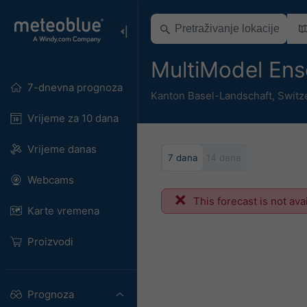
MultiModel Ens
7-dnevna prognoza
Kanton Basel-Landschaft
,
Switz
Vrijeme za 10 dana
Vrijeme danas
7 dana
14 dana
Webcams
This forecast is not ava
Karte vremena
Proizvodi
Prognoza