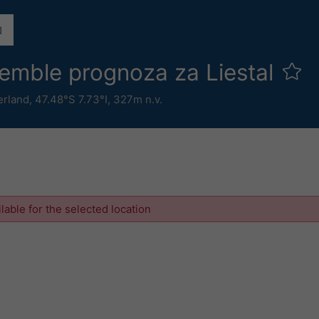
emble prognoza za Liestal
erland
,
47.48°S 7.73°I,
327m n.v.
ilable for the selected location