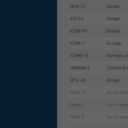
GFS-12
Global
IFS-20
Global
ICON-12
Global
ICON-7
Europe
ICOND-2
Germany a
HARMN-5
Central E
GFS-40
Global
NAM-12
North Ame
NAM-5
North Ame
NAM-3
North Ame