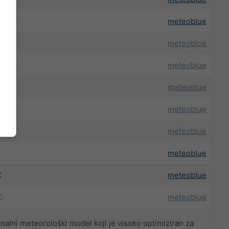
C
meteoblue
C
meteoblue
C
meteoblue
C
meteoblue
C
meteoblue
C
meteoblue
C
meteoblue
C
meteoblue
C
meteoblue
alni meteorološki model koji je visoko optimiziran za