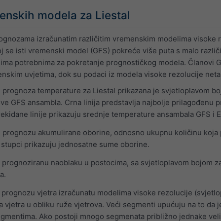
nskih modela za Liestal
rognozama izračunatim različitim vremenskim modelima visoke rez
 se isti vremenski model (GFS) pokreće više puta s malo različi
ima potrebnima za pokretanje prognostičkog modela. Članovi GFS
nskim uvjetima, dok su podaci iz modela visoke rezolucije neta
prognoza temperature za Liestal prikazana je svjetloplavom boj
e GFS ansambla. Crna linija predstavlja najbolje prilagođenu p
prekidane linije prikazuju srednje temperature ansambala GFS i
 prognozu akumulirane oborine, odnosno ukupnu količinu koja
 stupci prikazuju jednosatne sume oborine.
 prognoziranu naoblaku u postocima, sa svjetloplavom bojom z
a.
 prognozu vjetra izračunatu modelima visoke rezolucije (svjetlo
vjetra u obliku ruže vjetrova. Veći segmenti upućuju na to da je 
gmentima. Ako postoji mnogo segmenata približno jednake velič