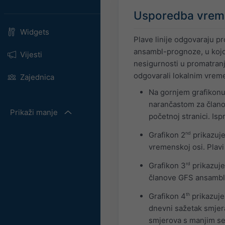
Usporedba vreme
Widgets
Plave linije odgovaraju p
ansambl-prognoze, u kojoj
Vijesti
nesigurnosti u promatranj
odgovarali lokalnim vreme
Zajednica
Na gornjem grafikonu 
narančastom za članov
Prikaži manje
početnoj stranici. Is
Grafikon 2
nd
prikazuje
vremenskoj osi. Plavi
Grafikon 3
rd
prikazuje
članove GFS ansambl
Grafikon 4
th
prikazuje
dnevni sažetak smjera 
smjerova s manjim se