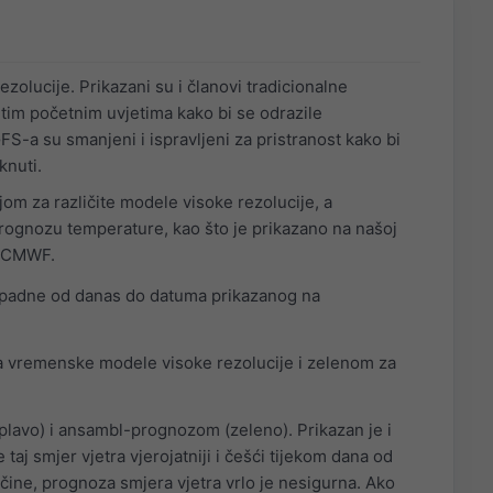
olucije. Prikazani su i članovi tradicionalne
tim početnim uvjetima kako bi se odrazile
-a su smanjeni i ispravljeni za pristranost kako bi
knuti.
om za različite modele visoke rezolucije, a
rognozu temperature, kao što je prikazano na našoj
 ECMWF.
 padne od danas do datuma prikazanog na
a vremenske modele visoke rezolucije i zelenom za
plavo) i ansambl-prognozom (zeleno). Prikazan je i
taj smjer vjetra vjerojatniji i češći tijekom dana od
ine, prognoza smjera vjetra vrlo je nesigurna. Ako