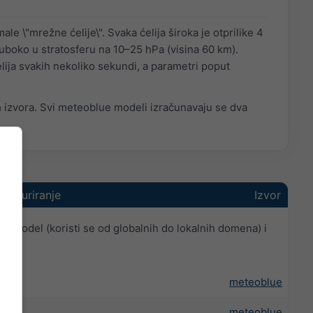
le \"mrežne ćelije\". Svaka ćelija široka je otprilike 4
uboko u stratosferu na 10–25 hPa (visina 60 km).
ija svakih nekoliko sekundi, a parametri poput
ih izvora. Svi meteoblue modeli izračunavaju se dva
e ažuriranje
Izvor
i model (koristi se od globalnih do lokalnih domena) i
C
meteoblue
C
meteoblue