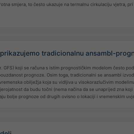
otna smjera, to često ukazuje na termalnu cirkulaciju vjetra, p
 prikazujemo tradicionalnu ansambl-prog
r. GFS) koji se računa s istim prognostičkim modelom često pod
pouzdanost prognoze. Osim toga, tradicionalni se ansambl izvodi
remenska obilježja koja su vidljiva u visokorazlučivim modelima.
rojatnost da budu točni (nema načina da se unaprijed zna koji će
aju bolje prognoze od drugih ovisno o lokaciji i vremenskim uvj
deli