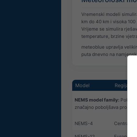
Vremenski modeli simuliraj
km do 40 km i visoka 100 
Vrijeme se simulira rješa
temperature, brzine vjetra
meteoblue upravlja veliki
puta dnevno na namjensko
Model
Regija
NEMS model family:
Poboljša
značajno poboljšava prognozu
NEMS-4
Central E
NEMS-12
Europe