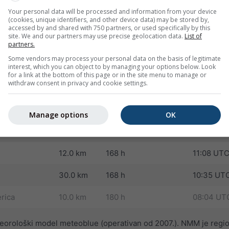
Your personal data will be processed and information from your device
(cookies, unique identifiers, and other device data) may be stored by,
30.0 km
180 h
16:46 UT
accessed by and shared with 750 partners, or used specifically by this
site. We and our partners may use precise geolocation data.
List of
and
8.0 km
180 h
09:43 UT
partners.
Some vendors may process your personal data on the basis of legitimate
10.0 km
180 h
08:46 UT
interest, which you can object to by managing your options below. Look
for a link at the bottom of this page or in the site menu to manage or
withdraw consent in privacy and cookie settings.
 Asia
8.0 km
180 h
09:38 UT
merica
12.0 km
180 h
09:19 UT
Manage options
OK
ca
10.0 km
180 h
08:50 UT
12.0 km
168 h
11:08 UT
30.0 km
168 h
10:35 UT
rica
10.0 km
180 h
08:04 UT
eorološki model meteoblue (operativan od 2007.). NMM je region