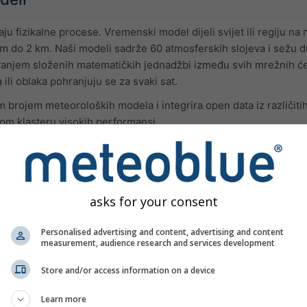
u fizikalne procese. Vremenski model dijeli svijet ili regiju na ma
m do 2 km. Naši modeli sadrže 60 atmosferskih slojeva i sežu d
vanjem složenih matematičkih jednadžbi između svih mrežnih ćel
 ili oblaka pohranjuju se za svaki sat.
m brojem meteoroloških modela i integrira open data iz različit
m klasteru visokih performansi.
Rezolucija
Posljednj
asks for your consent
ni nasljednici NMM-a (operativni od 2013.). NEMS je višeskalarn
Personalised advertising and content, advertising and content
 razvoja oblaka i oborina.
measurement, audience research and services development
Store and/or access information on a device
urope
4.0 km
72 h
19:16 UT
Learn more
12.0 km
180 h
19:47 UT