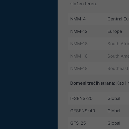
složen teren.
NMM-4
Central E
NMM-12
Europe
NMM-18
South Afri
NMM-18
South Ame
NMM-18
Southeast
Domeni trećih strana:
Kao i 
IFSENS-20
Global
GFSENS-40
Global
GFS-25
Global