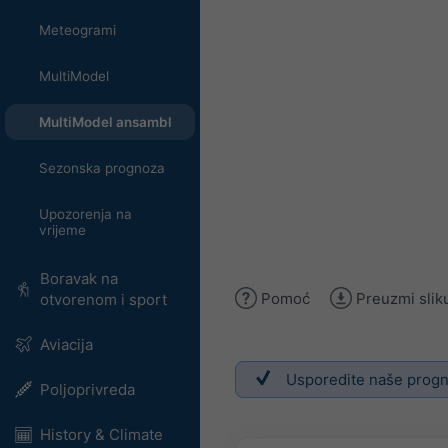
Meteogrami
MultiModel
MultiModel ansambl
Sezonska prognoza
Upozorenja na
vrijeme
Boravak na
Pomoć
Preuzmi slik
otvorenom i sport
Aviacija
Usporedite naše progn
Poljoprivreda
History & Climate