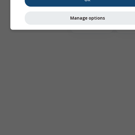
Te
Manage options
Astronomy
Seeing