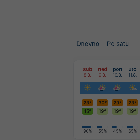
Dnevno
Po satu
sub
ned
pon
uto
8.8.
9.8.
10.8.
11.8.
28°
30°
29°
28°
15°
19°
19°
19°
90%
55%
45%
65%