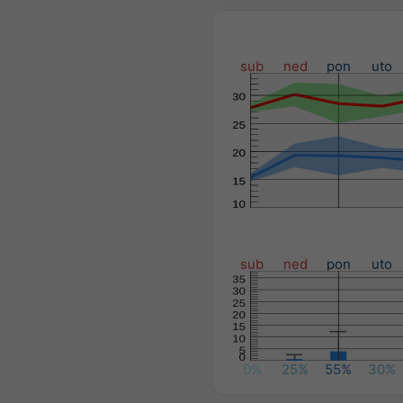
sub
ned
pon
uto
sub
ned
pon
uto
0%
25%
55%
30%