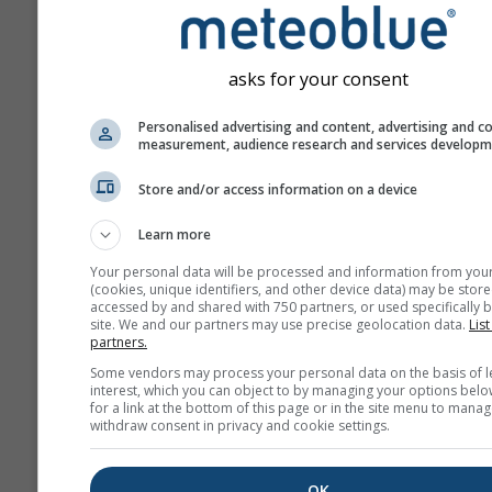
unaprijed u prognozi.
Prognoza se izrađuje po
„ensemble“ modela. Izrač
asks for your consent
nekoliko pokretanja mode
različitim početnim para
Personalised advertising and content, advertising and c
kako bi se preciznije proci
measurement, audience research and services develop
predvidljivost prognoze.
Store and/or access information on a device
Learn more
Više vremenskih podataka
Your personal data will be processed and information from you
(cookies, unique identifiers, and other device data) may be store
accessed by and shared with 750 partners, or used specifically b
site. We and our partners may use precise geolocation data.
Mult
List
partners.
an
Some vendors may process your personal data on the basis of l
interest, which you can object to by managing your options belo
Sezonska
for a link at the bottom of this page or in the site menu to manag
prognoza
withdraw consent in privacy and cookie settings.
OK