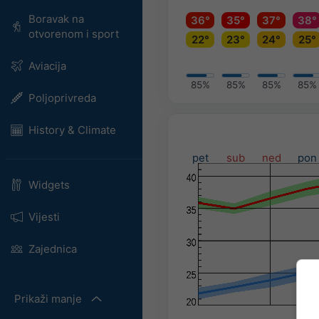
Boravak na
36°
35°
37°
38°
otvorenom i sport
22°
23°
24°
25°
Aviacija
85%
85%
85%
85%
Poljoprivreda
History & Climate
pet
sub
ned
pon
Widgets
Vijesti
Zajednica
Prikaži manje