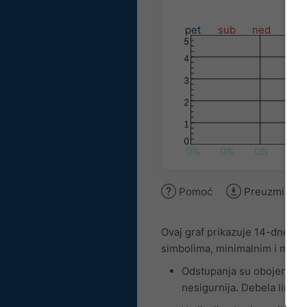
pet
sub
ned
pon
0%
0%
0%
0%
Pomoć
Preuzmi slik
Ovaj graf prikazuje 14-dnevni
simbolima, minimalnim i maks
Odstupanja su obojena unu
nesigurnija. Debela linija 