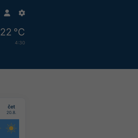
22 °C
4:30
čet
.
20.8.