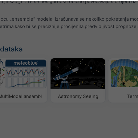
ana je kao „T“. Te se nesigurnosti obično povećavaju s brojem da
oću „ensemble“ modela. Izračunava se nekoliko pokretanja mo
trima kako bi se preciznije procijenila predvidljivost prognoze.
odataka
MultiModel ansambl
Astronomy Seeing
Term