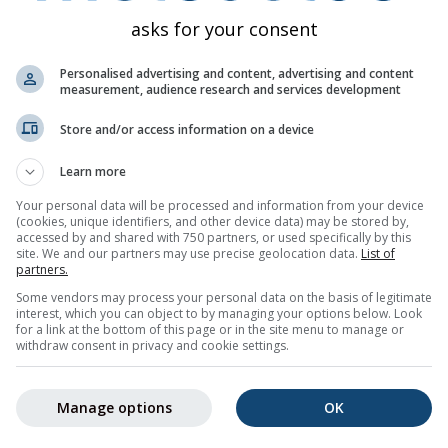
Oborine (mm) / Vjerojatnost oborine (%)
asks for your consent
uto
sri
čet
pet
sub
ned
pon
uto
sri
Personalised advertising and content, advertising and content
measurement, audience research and services development
Store and/or access information on a device
Learn more
Your personal data will be processed and information from your device
0%
0%
0%
0%
0%
0%
0%
0%
0%
(cookies, unique identifiers, and other device data) may be stored by,
accessed by and shared with 750 partners, or used specifically by this
site. We and our partners may use precise geolocation data.
List of
partners.
u
Some vendors may process your personal data on the basis of legitimate
interest, which you can object to by managing your options below. Look
for a link at the bottom of this page or in the site menu to manage or
 vremenski trend za
Islamic Republic of Iran
s dnevnim vremen
withdraw consent in privacy and cookie settings.
imalnim temperaturama te količinom i vjerojatnoćom oborina.
tar temperaturnog grafikona. Što su oscilacije izraženije, to j
Manage options
OK
prikazuje najvjerojatniji trend.