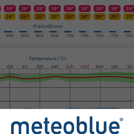
39°
38°
38°
39°
39°
39°
39°
39°
39°
24°
26°
26°
25°
26°
26°
26°
26°
25°
Predvidljivost
85%
80%
80%
80%
75%
75%
70%
70%
70%
Temperatura ( °C)
uto
sri
čet
pet
sub
ned
pon
uto
sri