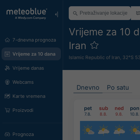
Vrijeme za 10 d
7-dnevna prognoza
Iran
Vrijeme za 10 dana
Islamic Republic of Iran
,
32°S 53
Vrijeme danas
Webcams
Dnevno
Po satu
Karte vremena
pet
sub
ned
pon
Proizvodi
7.8.
8.8.
9.8.
10.8.
Prognoza