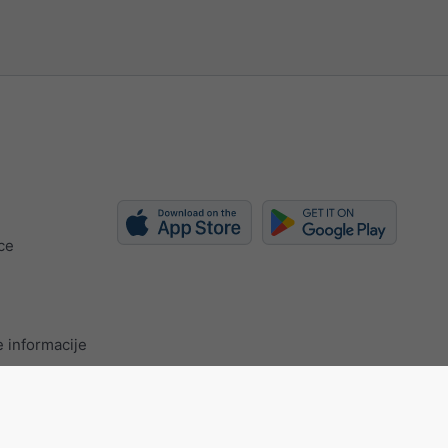
ce
 informacije
certificate
Postavke privatnosti