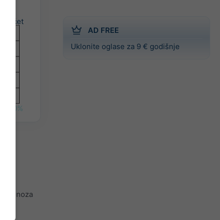
čet
AD FREE
Uklonite oglase za 9 € godišnje
0%
skim
e prognoza