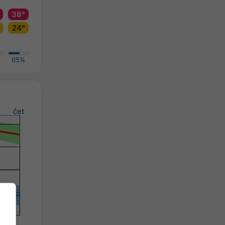
38°
24°
65%
čet