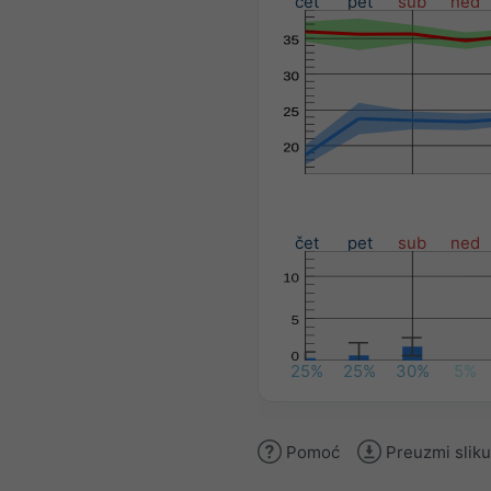
čet
pet
sub
ned
čet
pet
sub
ned
25%
25%
30%
5%
Pomoć
Preuzmi sliku