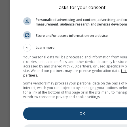
nekoliko pokretanja mode
asks for your consent
različitim početnim para
kako bi se preciznije proci
Personalised advertising and content, advertising and c
predvidljivost prognoze.
measurement, audience research and services develop
Store and/or access information on a device
Više vremenskih podataka
Learn more
Your personal data will be processed and information from you
(cookies, unique identifiers, and other device data) may be store
Mult
accessed by and shared with 750 partners, or used specifically b
an
site. We and our partners may use precise geolocation data.
List
partners.
Sezonska
Some vendors may process your personal data on the basis of l
interest, which you can object to by managing your options belo
prognoza
for a link at the bottom of this page or in the site menu to manag
withdraw consent in privacy and cookie settings.
Te
OK
Astronomy