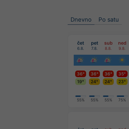
Dnevno
Po satu
čet
pet
sub
ned
6.8.
7.8.
8.8.
9.8.
36°
36°
36°
35°
19°
24°
24°
23°
55%
55%
55%
75%