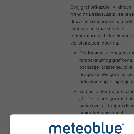
Ovaj graf prikazuje 14-dnevni
trend za
Lazio (Lazio, Italian
dnevnim vremenskim simboli
minimalnim i maksimalnim
temperaturama te količinom i
vjerojatnoćom oborina.
Odstupanja su obojena un
temperaturnog grafikona.
oscilacije izraženije, to je
prognoza nesigurnija. Debe
prikazuje najvjerojatniji t
Varijacija oborina prikaza
„T“. Te se nesigurnosti o
povećavaju s brojem dan
unaprijed u prognozi.
Prognoza se izrađuje po
„ensemble“ modela. Izrač